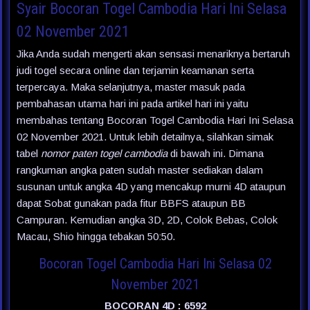
Syair Bocoran Togel Cambodia Hari Ini Selasa
02 November 2021
Jika Anda sudah mengerti akan sensasi menariknya bertaruh
judi togel secara online dan terjamin keamanan serta
terpercaya. Maka selanjutnya, master masuk pada
pembahasan utama hari ini pada artikel hari ini yaitu
membahas tentang Bocoran Togel Cambodia Hari Ini Selasa
02 November 2021. Untuk lebih detailnya, silahkan simak
tabel
nomor paten togel cambodia
di bawah ini. Dimana
rangkuman angka paten sudah master sediakan dalam
susunan untuk angka 4D yang mencakup murni 4D ataupun
dapat Sobat gunakan pada fitur BBFS ataupun BB
Campuran. Kemudian angka 3D, 2D, Colok Bebas, Colok
Macau, Shio hingga tebakan 50:50.
Bocoran Togel Cambodia Hari Ini Selasa 02
November 2021
BOCORAN 4D : 6592