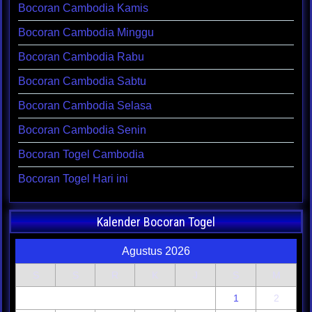
Bocoran Cambodia Kamis
Bocoran Cambodia Minggu
Bocoran Cambodia Rabu
Bocoran Cambodia Sabtu
Bocoran Cambodia Selasa
Bocoran Cambodia Senin
Bocoran Togel Cambodia
Bocoran Togel Hari ini
Kalender Bocoran Togel
Agustus 2026
S
S
R
K
J
S
M
1
2