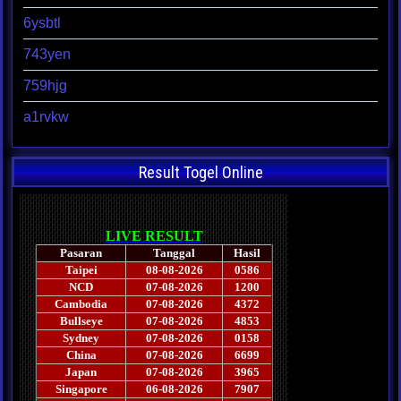
6ysbtl
743yen
759hjg
a1rvkw
Result Togel Online