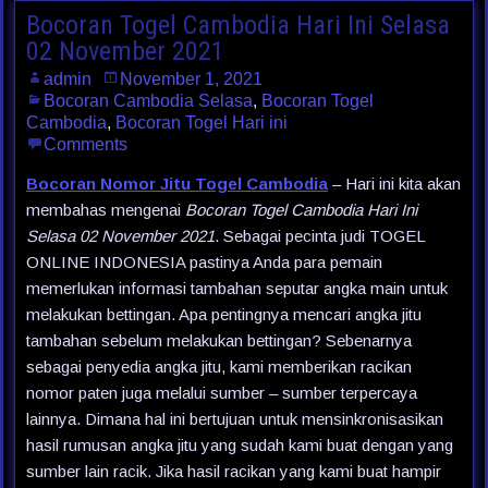
Bocoran Togel Cambodia Hari Ini Selasa
02 November 2021
admin
November 1, 2021
Bocoran Cambodia Selasa
,
Bocoran Togel
Cambodia
,
Bocoran Togel Hari ini
Comments
Bocoran Nomor Jitu Togel Cambodia
– Hari ini kita akan
membahas mengenai
Bocoran Togel Cambodia Hari Ini
Selasa 02 November 2021
. Sebagai pecinta judi TOGEL
ONLINE INDONESIA pastinya Anda para pemain
memerlukan informasi tambahan seputar angka main untuk
melakukan bettingan. Apa pentingnya mencari angka jitu
tambahan sebelum melakukan bettingan? Sebenarnya
sebagai penyedia angka jitu, kami memberikan racikan
nomor paten juga melalui sumber – sumber terpercaya
lainnya. Dimana hal ini bertujuan untuk mensinkronisasikan
hasil rumusan angka jitu yang sudah kami buat dengan yang
sumber lain racik. Jika hasil racikan yang kami buat hampir