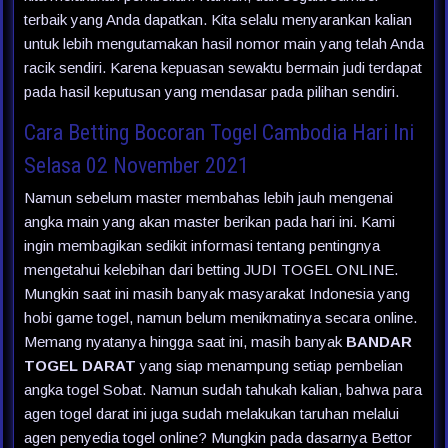
terbaik yang Anda dapatkan. Kita selalu menyarankan kalian
untuk lebih mengutamakan hasil nomor main yang telah Anda
racik sendiri. Karena kepuasan sewaktu bermain judi terdapat
pada hasil keputusan yang mendasar pada pilihan sendiri.
Cara Betting Bocoran Togel Cambodia Hari Ini
Selasa 02 November 2021
Namun sebelum master membahas lebih jauh mengenai
angka main yang akan master berikan pada hari ini. Kami
ingin membagikan sedikit informasi tentang pentingnya
mengetahui kelebihan dari betting JUDI TOGEL ONLINE.
Mungkin saat ini masih banyak masyarakat Indonesia yang
hobi game togel, namun belum menikmatinya secara online.
Memang nyatanya hingga saat ini, masih banyak
BANDAR
TOGEL DARAT
yang siap menampung setiap pembelian
angka togel Sobat. Namun sudah tahukah kalian, bahwa para
agen togel darat ini juga sudah melakukan taruhan melalui
agen penyedia togel online? Mungkin pada dasarnya Bettor