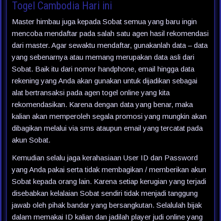
Togel Cambodia Hari ini
Master himbau juga kepada Sobat semua yang baru ingin
mencoba mendaftar pada salah satu agen hasil rekomendasi
dari master. Agar sewaktu mendaftar, gunakanlah data – data
yang sebenarnya atau memang merupakan data asli dari
Sobat. Baik itu dari nomor handphone, email hingga data
rekening yang Anda akan gunakan untuk dijadikan sebagai
alat bertransaksi pada agen togel online yang kita
rekomendasikan. Karena dengan data yang benar, maka
kalian akan memperoleh segala promosi yang mungkin akan
dibagikan melalui via sms ataupun email yang tercatat pada
akun Sobat.
Kemudian selalu jaga kerahasiaan User ID dan Password
yang Anda pakai serta tidak membagikan / memberikan akun
Sobat kepada orang lain. Karena setiap kerugian yang terjadi
disebabkan kelalaian Sobat sendiri tidak menjadi tanggung
jawab oleh pihak bandar yang bersangkutan. Selalulah bijak
dalam memakai ID kalian dan jadilah player judi online yang