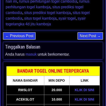
hari ini
,
rumus perhitungan togel cambodia
,
rumus
perhitungan togel kamboja
,
situs prediksi togel
cambodia
,
situs prediksi togel kamboja
,
situs togel
cambodia
,
situs togel kamboja
,
syair togel
,
syair
togelangka 4d jitu kamboja
← Previous Post
Next Post →
Tinggalkan Balasan
Anda harus
masuk
untuk berkomentar.
BANDAR TOGEL ONLINE TERPERCAYA
NAMA BANDAR
MIN DEPO
LINK
RMSLOT
20.000
KLIK DI SINI
ACEKSLOT
10.000
KLIK DI SINI