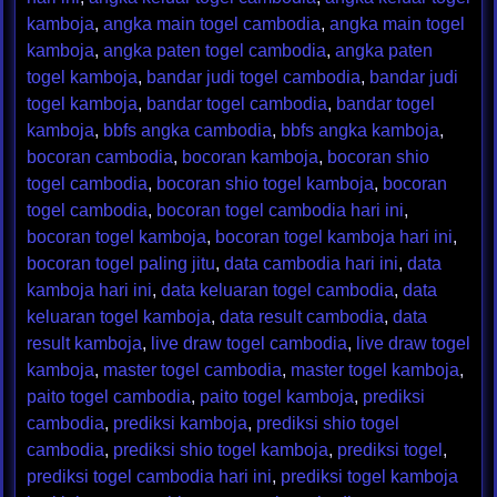
kamboja
,
angka main togel cambodia
,
angka main togel
kamboja
,
angka paten togel cambodia
,
angka paten
togel kamboja
,
bandar judi togel cambodia
,
bandar judi
togel kamboja
,
bandar togel cambodia
,
bandar togel
kamboja
,
bbfs angka cambodia
,
bbfs angka kamboja
,
bocoran cambodia
,
bocoran kamboja
,
bocoran shio
togel cambodia
,
bocoran shio togel kamboja
,
bocoran
togel cambodia
,
bocoran togel cambodia hari ini
,
bocoran togel kamboja
,
bocoran togel kamboja hari ini
,
bocoran togel paling jitu
,
data cambodia hari ini
,
data
kamboja hari ini
,
data keluaran togel cambodia
,
data
keluaran togel kamboja
,
data result cambodia
,
data
result kamboja
,
live draw togel cambodia
,
live draw togel
kamboja
,
master togel cambodia
,
master togel kamboja
,
paito togel cambodia
,
paito togel kamboja
,
prediksi
cambodia
,
prediksi kamboja
,
prediksi shio togel
cambodia
,
prediksi shio togel kamboja
,
prediksi togel
,
prediksi togel cambodia hari ini
,
prediksi togel kamboja