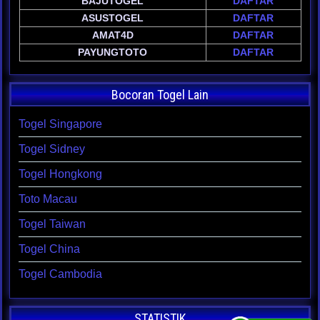
BAJUTOGEL
DAFTAR
ASUSTOGEL
DAFTAR
AMAT4D
DAFTAR
PAYUNGTOTO
DAFTAR
Bocoran Togel Lain
Togel Singapore
Togel Sidney
Togel Hongkong
Toto Macau
Togel Taiwan
Togel China
Togel Cambodia
STATISTIK