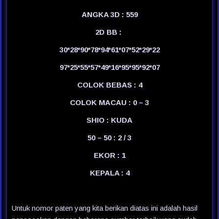
ANGKA 3D : 559
2D BB :
30*28*90*78*94*61*07*52*29*22
97*25*55*57*49*16*95*95*92*07
COLOK BEBAS : 4
COLOK MACAU : 0 – 3
SHIO : KUDA
50 – 50 : 2 / 3
EKOR : 1
KEPALA : 4
Untuk nomor paten yang kita berikan diatas ini adalah hasil