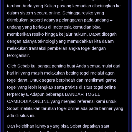
taruhan Anda yang Kalian pasang kemudian dibettingkan ke
dalam sistem secara online. Sehingga resiko yang
ditimbulkan seperti adanya pelanggaran pada undang –
undang yang berlaku di Indonesia kemudian bisa
memberikan resiko hingga ke jalur hukum. Dapat dicegah
dengan adanya teknologi yang memudahkan kita dalam
melakukan transaksi pembelian angka togel dengan
terorganisir.
Oleh Sebab itu, sangat penting buat Anda semua mulai dari
hari ini yang masih melakukan betting togel melalui agen
togel darat. Untuk segera berpindah dan menikmati game
togel yang lebih lengkap serta praktis di situs togel online
terpercaya. Adapun beberapa BANDAR TOGEL
CAMBODIA ONLINE yang menjadi referensi kami untuk
Sobat melakukan taruhan togel online ada pada banner yang
ada di situs ini.
Dan kelebihan lainnya yang bisa Sobat dapatkan saat