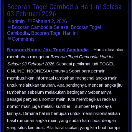
Bocoran Togel Cambodia Hari Ini Selasa
03 Februari 2026
admin
Februari 2, 2026
Bocoran Cambodia Selasa
,
Bocoran Togel
Cambodia
,
Bocoran Togel Hari ini
Comments
Bocoran Nomor Jitu Togel Cambodia
– Hari ini kita akan
membahas mengenai
Bocoran Togel Cambodia Hari Ini
Selasa 03 Februari 2026
. Sebagai penikmat judi TOGEL
ONLINE INDONESIA tentunya Sobat para pemain
membutuhkan informasi tambahan mengenai angka main
untuk melakukan taruhan. Apa pentingnya mencari angka jitu
tambahan sebelum melakukan bettingan? Sebenarnya
sebagai penyedia nomor main, Kita membagikan racikan
nomor main juga melalui sumber – sumber terpercaya
lainnya. Dimana hal ini bertujuan untuk mensinkronisasikan
hasil rumusan angka main yang sudah kami buat dengan
yang situs lain buat. Bila hasil racikan yang kita buat hampir