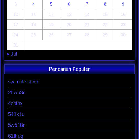
3
4
5
6
7
8
9
10
11
12
13
14
15
16
17
18
19
20
21
22
23
24
25
26
27
28
29
30
31
« Jul
Pencarian Populer
swimlife shop
2hwu3c
4cblhx
541k1u
5w518n
61fhuq