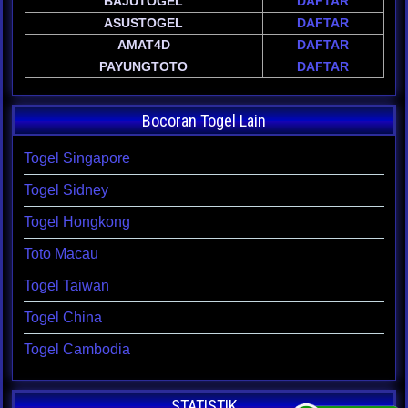
BAJUTOGEL
DAFTAR
ASUSTOGEL
DAFTAR
AMAT4D
DAFTAR
PAYUNGTOTO
DAFTAR
Bocoran Togel Lain
Togel Singapore
Togel Sidney
Togel Hongkong
Toto Macau
Togel Taiwan
Togel China
Togel Cambodia
STATISTIK