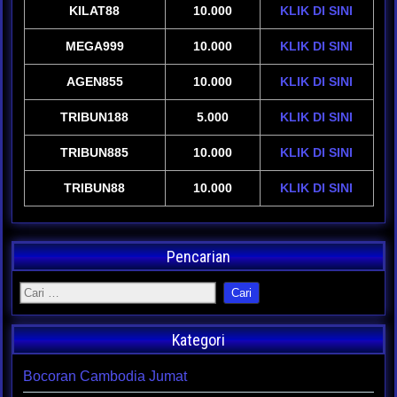
KILAT88
10.000
KLIK DI SINI
MEGA999
10.000
KLIK DI SINI
AGEN855
10.000
KLIK DI SINI
TRIBUN188
5.000
KLIK DI SINI
TRIBUN885
10.000
KLIK DI SINI
TRIBUN88
10.000
KLIK DI SINI
Pencarian
Kategori
Bocoran Cambodia Jumat