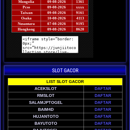
SLOT GACOR
LIST SLOT GACOR
ACEKSLOT
DAFTAR
RMSLOT
DAFTAR
SALAMJPTOGEL
DAFTAR
BAIM4D
DAFTAR
HUJANTOTO
DAFTAR
BAYUTOTO
DAFTAR