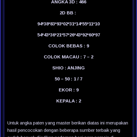
ANGKA 3D : 466
2D BB :
94*38*83*93*02*31*14*55*11*10
54*43*36*21*57*26*43*92*60*97
COLOK BEBAS : 9
COLOK MACAU : 7 – 2
SHIO : ANJING
50 – 50 : 1 / 7
EKOR : 9
KEPALA : 2
Untuk angka paten yang master berikan diatas ini merupakan
hasil pencocokan dengan beberapa sumber terbaik yang