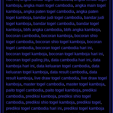
kamboja
,
angka main togel cambodia
,
angka main togel
kamboja
,
angka paten togel cambodia
,
angka paten
togel kamboja
,
bandar judi togel cambodia
,
bandar judi
togel kamboja
,
bandar togel cambodia
,
bandar togel
kamboja
,
bbfs angka cambodia
,
bbfs angka kamboja
,
bocoran cambodia
,
bocoran kamboja
,
bocoran shio
togel cambodia
,
bocoran shio togel kamboja
,
bocoran
togel cambodia
,
bocoran togel cambodia hari ini
,
bocoran togel kamboja
,
bocoran togel kamboja hari ini
,
bocoran togel paling jitu
,
data cambodia hari ini
,
data
kamboja hari ini
,
data keluaran togel cambodia
,
data
keluaran togel kamboja
,
data result cambodia
,
data
result kamboja
,
live draw togel cambodia
,
live draw togel
kamboja
,
master togel cambodia
,
master togel kamboja
,
paito togel cambodia
,
paito togel kamboja
,
prediksi
cambodia
,
prediksi kamboja
,
prediksi shio togel
cambodia
,
prediksi shio togel kamboja
,
prediksi togel
,
prediksi togel cambodia hari ini
,
prediksi togel kamboja