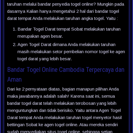
taruhan melalui bandar penyedia togel online? Mungkin pada
dasarnya Kalian hanya mengetahui 2 hal dari bandar togel
darat tempat Anda melakukan taruhan angka togel. Yaitu :
Bandar Togel Darat tempat Sobat melakukan taruhan
merupakan agen besar.
Agen Togel Darat dimana Anda melakukan taruhan
masih melakukan setor pembelian nomor togel ke agen
togel darat yang lebih besar.
Bandar Togel Online Cambodia Terpercaya dan
Aman
Dari ke 2 pernyataan diatas, bagian manapun pilihan Anda
maka jawabannya adalah salah! Karena saat ini, semua
bandar togel darat telah melakukan terobosan yang lebih
menguntungkan dan tidak berisiko. Yaitu antara Agen Togel
Darat tempat Anda melakukan taruhan togel menyetor hasil
bettingan Sobat ke agen togel online. Atau mereka sendiri
sudah menyediakan situs togel online, sehingga setiap