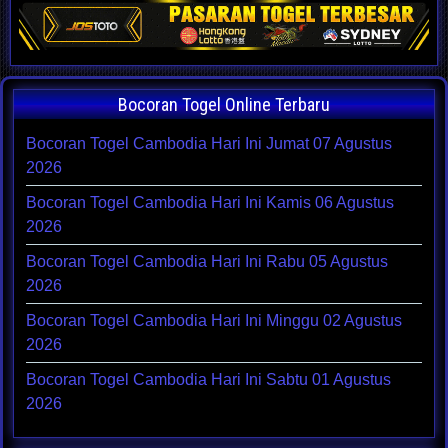
Bocoran Togel Online Terbaru
Bocoran Togel Cambodia Hari Ini Jumat 07 Agustus
2026
Bocoran Togel Cambodia Hari Ini Kamis 06 Agustus
2026
Bocoran Togel Cambodia Hari Ini Rabu 05 Agustus
2026
Bocoran Togel Cambodia Hari Ini Minggu 02 Agustus
2026
Bocoran Togel Cambodia Hari Ini Sabtu 01 Agustus
2026