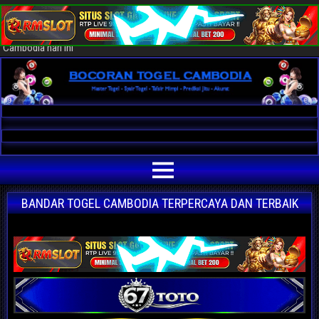
Bocoran Togel Cambodia AKURAT
Bocoran angka jitu togel Cambodia paling akurat | prediksi situs agen
bandar togel Cambodia terpercaya | nomor main Cambodia | data keluaran
Cambodia hari ini
BANDAR TOGEL CAMBODIA TERPERCAYA DAN TERBAIK