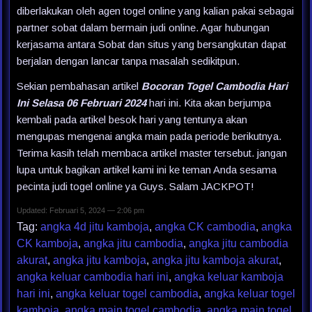
diberlakukan oleh agen togel online yang kalian pakai sebagai
partner sobat dalam bermain judi online. Agar hubungan
kerjasama antara Sobat dan situs yang bersangkutan dapat
berjalan dengan lancar tanpa masalah sedikitpun.
Sekian pembahasan artikel
Bocoran Togel Cambodia Hari
Ini Selasa 06 Februari 2024
hari ini. Kita akan berjumpa
kembali pada artikel besok hari yang tentunya akan
mengupas mengenai angka main pada periode berikutnya.
Terima kasih telah membaca artikel master tersebut. jangan
lupa untuk bagikan artikel kami ini ke teman Anda sesama
pecinta judi togel online ya Guys. Salam JACKPOT!
Updated: Februari 5, 2024 — 2:06 pm
Tag:
angka 4d jitu kamboja
,
angka CK cambodia
,
angka
CK kamboja
,
angka jitu cambodia
,
angka jitu cambodia
akurat
,
angka jitu kamboja
,
angka jitu kamboja akurat
,
angka keluar cambodia hari ini
,
angka keluar kamboja
hari ini
,
angka keluar togel cambodia
,
angka keluar togel
kamboja
,
angka main togel cambodia
,
angka main togel