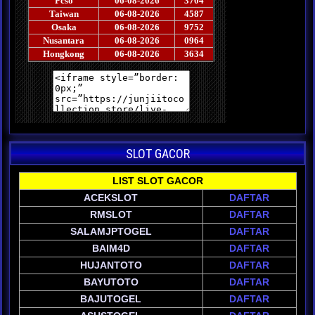
SLOT GACOR
LIST SLOT GACOR
ACEKSLOT
DAFTAR
RMSLOT
DAFTAR
SALAMJPTOGEL
DAFTAR
BAIM4D
DAFTAR
HUJANTOTO
DAFTAR
BAYUTOTO
DAFTAR
BAJUTOGEL
DAFTAR