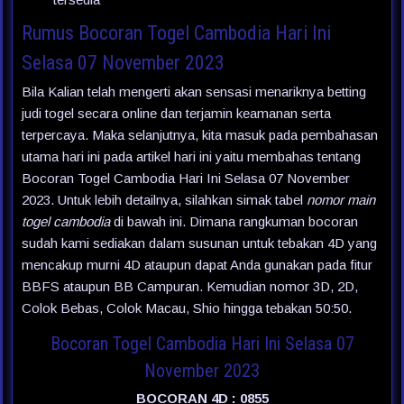
Rumus Bocoran Togel Cambodia Hari Ini
Selasa 07 November 2023
Bila Kalian telah mengerti akan sensasi menariknya betting
judi togel secara online dan terjamin keamanan serta
terpercaya. Maka selanjutnya, kita masuk pada pembahasan
utama hari ini pada artikel hari ini yaitu membahas tentang
Bocoran Togel Cambodia Hari Ini Selasa 07 November
2023. Untuk lebih detailnya, silahkan simak tabel
nomor main
togel cambodia
di bawah ini. Dimana rangkuman bocoran
sudah kami sediakan dalam susunan untuk tebakan 4D yang
mencakup murni 4D ataupun dapat Anda gunakan pada fitur
BBFS ataupun BB Campuran. Kemudian nomor 3D, 2D,
Colok Bebas, Colok Macau, Shio hingga tebakan 50:50.
Bocoran Togel Cambodia Hari Ini Selasa 07
November 2023
BOCORAN 4D : 0855