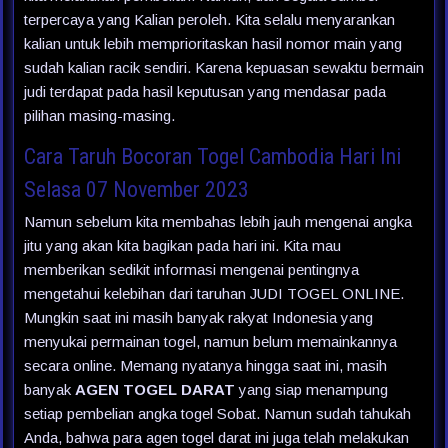
terpercaya yang Kalian peroleh. Kita selalu menyarankan
kalian untuk lebih memprioritaskan hasil nomor main yang
sudah kalian racik sendiri. Karena kepuasan sewaktu bermain
judi terdapat pada hasil keputusan yang mendasar pada
pilihan masing-masing.
Cara Taruh Bocoran Togel Cambodia Hari Ini
Selasa 07 November 2023
Namun sebelum kita membahas lebih jauh mengenai angka
jitu yang akan kita bagikan pada hari ini. Kita mau
memberikan sedikit informasi mengenai pentingnya
mengetahui kelebihan dari taruhan JUDI TOGEL ONLINE.
Mungkin saat ini masih banyak rakyat Indonesia yang
menyukai permainan togel, namun belum memainkannya
secara online. Memang nyatanya hingga saat ini, masih
banyak
AGEN TOGEL DARAT
yang siap menampung
setiap pembelian angka togel Sobat. Namun sudah tahukah
Anda, bahwa para agen togel darat ini juga telah melakukan