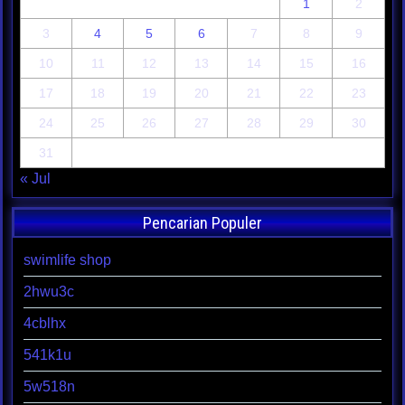
1
2
3
4
5
6
7
8
9
10
11
12
13
14
15
16
17
18
19
20
21
22
23
24
25
26
27
28
29
30
31
« Jul
Pencarian Populer
swimlife shop
2hwu3c
4cblhx
541k1u
5w518n