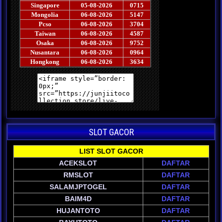
SLOT GACOR
LIST SLOT GACOR
ACEKSLOT
DAFTAR
RMSLOT
DAFTAR
SALAMJPTOGEL
DAFTAR
BAIM4D
DAFTAR
HUJANTOTO
DAFTAR