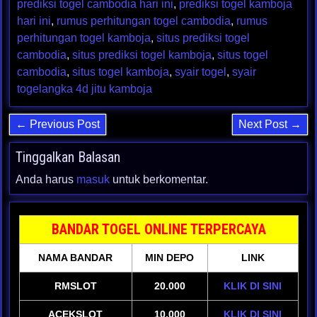
prediksi togel cambodia hari ini
,
prediksi togel kamboja
hari ini
,
rumus perhitungan togel cambodia
,
rumus
perhitungan togel kamboja
,
situs prediksi togel
cambodia
,
situs prediksi togel kamboja
,
situs togel
cambodia
,
situs togel kamboja
,
syair togel
,
syair
togelangka 4d jitu kamboja
← Previous Post
Next Post →
Tinggalkan Balasan
Anda harus
masuk
untuk berkomentar.
BANDAR TOGEL ONLINE TERPERCAYA
NAMA BANDAR
MIN DEPO
LINK
RMSLOT
20.000
KLIK DI SINI
ACEKSLOT
10.000
KLIK DI SINI