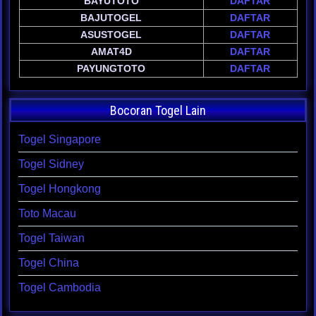
BAYUTOTO
DAFTAR
BAJUTOGEL
DAFTAR
ASUSTOGEL
DAFTAR
AMAT4D
DAFTAR
PAYUNGTOTO
DAFTAR
Bocoran Togel Lain
Togel Singapore
Togel Sidney
Togel Hongkong
Toto Macau
Togel Taiwan
Togel China
Togel Cambodia