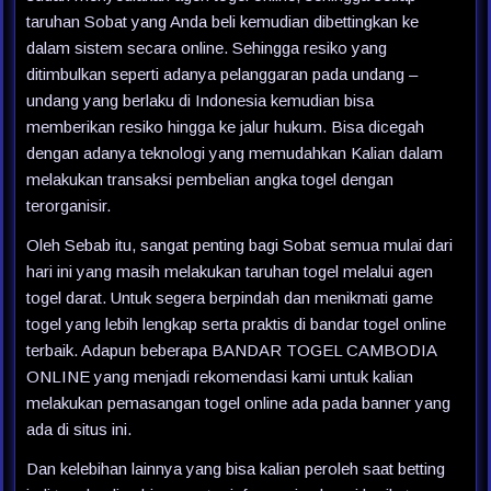
taruhan Sobat yang Anda beli kemudian dibettingkan ke
dalam sistem secara online. Sehingga resiko yang
ditimbulkan seperti adanya pelanggaran pada undang –
undang yang berlaku di Indonesia kemudian bisa
memberikan resiko hingga ke jalur hukum. Bisa dicegah
dengan adanya teknologi yang memudahkan Kalian dalam
melakukan transaksi pembelian angka togel dengan
terorganisir.
Oleh Sebab itu, sangat penting bagi Sobat semua mulai dari
hari ini yang masih melakukan taruhan togel melalui agen
togel darat. Untuk segera berpindah dan menikmati game
togel yang lebih lengkap serta praktis di bandar togel online
terbaik. Adapun beberapa BANDAR TOGEL CAMBODIA
ONLINE yang menjadi rekomendasi kami untuk kalian
melakukan pemasangan togel online ada pada banner yang
ada di situs ini.
Dan kelebihan lainnya yang bisa kalian peroleh saat betting