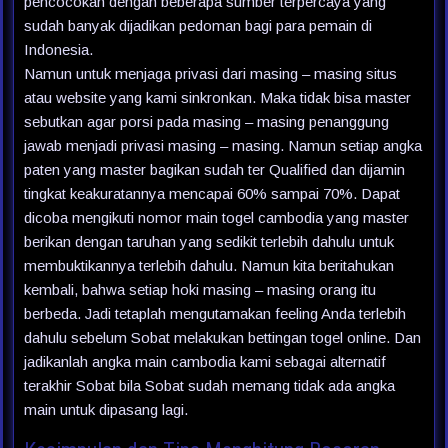
pencocokan dengan beberapa sumber terpercaya yang
sudah banyak dijadikan pedoman bagi para pemain di
Indonesia.
Namun untuk menjaga privasi dari masing – masing situs
atau website yang kami sinkronkan. Maka tidak bisa master
sebutkan agar porsi pada masing – masing penanggung
jawab menjadi privasi masing – masing. Namun setiap angka
paten yang master bagikan sudah ter Qualified dan dijamin
tingkat keakuratannya mencapai 60% sampai 70%. Dapat
dicoba mengikuti nomor main togel cambodia yang master
berikan dengan taruhan yang sedikit terlebih dahulu untuk
membuktikannya terlebih dahulu. Namun kita beritahukan
kembali, bahwa setiap hoki masing – masing orang itu
berbeda. Jadi tetaplah mengutamakan feeling Anda terlebih
dahulu sebelum Sobat melakukan bettingan togel online. Dan
jadikanlah angka main cambodia kami sebagai alternatif
terakhir Sobat bila Sobat sudah memang tidak ada angka
main untuk dipasang lagi.