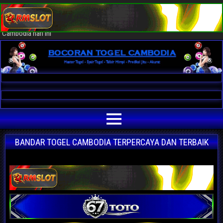
Bocoran Togel Cambodia AKURAT
Bocoran angka jitu togel Cambodia paling akurat | prediksi situs agen
bandar togel Cambodia terpercaya | nomor main Cambodia | data keluaran
Cambodia hari ini
BANDAR TOGEL CAMBODIA TERPERCAYA DAN TERBAIK