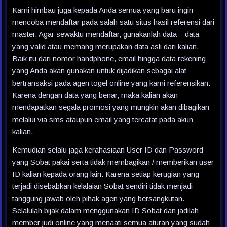
Kami himbau juga kepada Anda semua yang baru ingin
mencoba mendaftar pada salah satu situs hasil referensi dari
master. Agar sewaktu mendaftar, gunakanlah data – data
yang valid atau memang merupakan data asli dari kalian.
Baik itu dari nomor handphone, email hingga data rekening
yang Anda akan gunakan untuk dijadikan sebagai alat
bertransaksi pada agen togel online yang kami referensikan.
Karena dengan data yang benar, maka kalian akan
mendapatkan segala promosi yang mungkin akan dibagikan
melalui via sms ataupun email yang tercatat pada akun
kalian.
Kemudian selalu jaga kerahasiaan User ID dan Password
yang Sobat pakai serta tidak membagikan / memberikan user
ID kalian kepada orang lain. Karena setiap kerugian yang
terjadi disebabkan kelalaian Sobat sendiri tidak menjadi
tanggung jawab oleh pihak agen yang bersangkutan.
Selalulah bijak dalam menggunakan ID Sobat dan jadilah
member judi online yang menaati semua aturan yang sudah