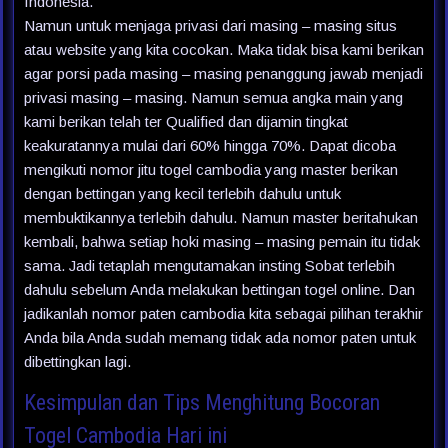
Indonesia.
Namun untuk menjaga privasi dari masing – masing situs
atau website yang kita cocokan. Maka tidak bisa kami berikan
agar porsi pada masing – masing penanggung jawab menjadi
privasi masing – masing. Namun semua angka main yang
kami berikan telah ter Qualified dan dijamin tingkat
keakuratannya mulai dari 60% hingga 70%. Dapat dicoba
mengikuti nomor jitu togel cambodia yang master berikan
dengan bettingan yang kecil terlebih dahulu untuk
membuktikannya terlebih dahulu. Namun master beritahukan
kembali, bahwa setiap hoki masing – masing pemain itu tidak
sama. Jadi tetaplah mengutamakan insting Sobat terlebih
dahulu sebelum Anda melakukan bettingan togel online. Dan
jadikanlah nomor paten cambodia kita sebagai pilihan terakhir
Anda bila Anda sudah memang tidak ada nomor paten untuk
dibettingkan lagi.
Kesimpulan dan Tips Menghitung Bocoran
Togel Cambodia Hari ini