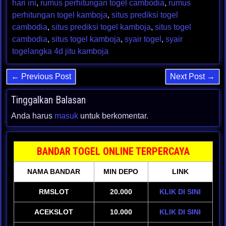
hari ini
,
rumus perhitungan togel cambodia
,
rumus
perhitungan togel kamboja
,
situs prediksi togel
cambodia
,
situs prediksi togel kamboja
,
situs togel
cambodia
,
situs togel kamboja
,
syair togel
,
syair
togelangka 4d jitu kamboja
← Previous Post
Next Post →
Tinggalkan Balasan
Anda harus
masuk
untuk berkomentar.
BANDAR TOGEL ONLINE TERPERCAYA
NAMA BANDAR
MIN DEPO
LINK
RMSLOT
20.000
KLIK DI SINI
ACEKSLOT
10.000
KLIK DI SINI