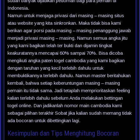
sudah banyak dijadikan pedoman bagi para pemain di
Indonesia.
Namun untuk menjaga privasi dari masing – masing situs
atau website yang kita sinkronkan. Maka tidak bisa kami
berikan agar porsi pada masing – masing penanggung jawab
menjadi privasi masing – masing. Namun semua angka jitu
yang kami bagikan telah ter bukti dan dijamin tingkat
keakuratannya mencapai 60% sampai 70%. Bisa dicoba
mengikuti angka paten togel cambodia yang kami bagikan
dengan taruhan yang kecil terlebih dahulu untuk
membuktikannya terlebih dahulu. Namun master beritahukan
kembali, bahwa setiap keberuntungan masing – masing
pemain itu tidak sama. Jadi tetaplah memprioritaskan feeling
kalian terlebih dahulu sebelum Anda melakukan bettingan
togel online. Dan jadikanlah nomor main cambodia kami
sebagai pilihan terakhir Sobat jika kalian sudah memang tidak
ada bocoran untuk dibettingkan lagi.
Kesimpulan dan Tips Menghitung Bocoran