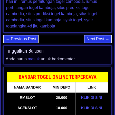
hari ini
,
rumus perhitungan togel cambodia
,
rumus
perhitungan togel kamboja
,
situs prediksi togel
cambodia
,
situs prediksi togel kamboja
,
situs togel
cambodia
,
situs togel kamboja
,
syair togel
,
syair
togelangka 4d jitu kamboja
← Previous Post
Next Post →
Tinggalkan Balasan
Anda harus
masuk
untuk berkomentar.
BANDAR TOGEL ONLINE TERPERCAYA
NAMA BANDAR
MIN DEPO
LINK
RMSLOT
20.000
KLIK DI SINI
ACEKSLOT
10.000
KLIK DI SINI