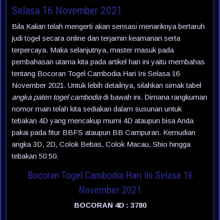
Selasa 16 November 2021
Bila Kalian telah mengerti akan sensasi menariknya bertaruh
judi togel secara online dan terjamin keamanan serta
terpercaya. Maka selanjutnya, master masuk pada
pembahasan utama kita pada artikel hari ini yaitu membahas
tentang Bocoran Togel Cambodia Hari Ini Selasa 16
November 2021. Untuk lebih detailnya, silahkan simak tabel
angka paten togel cambodia
di bawah ini. Dimana rangkuman
nomor main telah kita sediakan dalam susunan untuk
tebakan 4D yang mencakup murni 4D ataupun bisa Anda
pakai pada fitur BBFS ataupun BB Campuran. Kemudian
angka 3D, 2D, Colok Bebas, Colok Macau, Shio hingga
tebakan 50:50.
Bocoran Togel Cambodia Hari Ini Selasa 16
November 2021
BOCORAN 4D : 3780