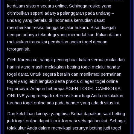
ke dalam sistem secara online. Sehingga resiko yang
ditimbulkan seperti adanya pelanggaran pada undang –
undang yang berlaku di Indonesia kemudian dapat
memberikan resiko hingga ke jalur hukum. Bisa dicegah
dengan adanya teknologi yang memudahkan Kalian dalam
melakukan transaksi pembelian angka togel dengan
terorganisir.
Oleh Karena itu, sangat penting buat kalian semua mulai dari
hari ini yang masih melakukan betting togel melalui bandar
togel darat. Untuk segera beralih dan menikmati permainan
togel yang lebih lengkap serta praktis di agen togel online
terpercaya. Adapun beberapa AGEN TOGEL CAMBODIA
ONLINE yang menjadi referensi kami bagi Anda melakukan
taruhan togel online ada pada banner yang ada di situs ini.
Dan kelebihan lainnya yang bisa Sobat dapatkan saat betting
judi togel online dapat kita informasi sebagai berikut. Sebagai
tolak ukur Anda dalam menyikapi serunya betting judi togel