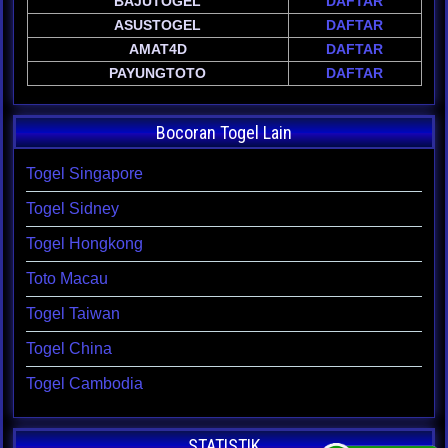
BAJUTOGEL
DAFTAR
ASUSTOGEL
DAFTAR
AMAT4D
DAFTAR
PAYUNGTOTO
DAFTAR
Bocoran Togel Lain
Togel Singapore
Togel Sidney
Togel Hongkong
Toto Macau
Togel Taiwan
Togel China
Togel Cambodia
STATISTIK