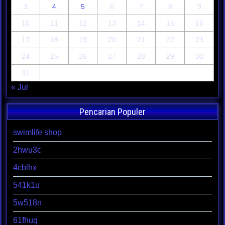
3
4
5
6
7
8
9
10
11
12
13
14
15
16
17
18
19
20
21
22
23
24
25
26
27
28
29
30
31
« Jul
Pencarian Populer
swimlife shop
2hwu3c
4cblhx
541k1u
5w518n
61fhuq