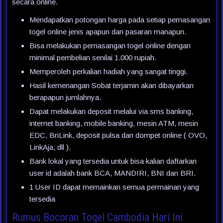
secara online.
Mendapatkan potongan harga pada setiap pemasangan
togel online jenis apapun dan pasaran manapun.
Bisa melakukan pemasangan togel online dengan
minimal pembelian senilai 1.000 rupiah.
Memperoleh perkalian hadiah yang sangat tinggi.
Hasil kemenangan Sobat terjamin akan dibayarkan
berapapun jumlahnya.
Dapat melakukan deposit melalui via sms banking,
internet banking, mobile banking, mesin ATM, mesin
EDC, BriLink, deposit pulsa dan dompet online ( OVO,
LinkAja, dll ).
Bank lokal yang tersedia untuk bisa kalian daftarkan
user id adalah bank BCA, MANDIRI, BNI dan BRI.
1 User ID dapat memainkan semua permainan yang
tersedia
Rumus Bocoran Togel Cambodia Hari Ini