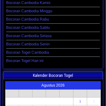
Bocoran Cambodia Kamis
Bocoran Cambodia Minggu
Bocoran Cambodia Rabu
Bocoran Cambodia Sabtu
Bocoran Cambodia Selasa
Bocoran Cambodia Senin
Bocoran Togel Cambodia
Bocoran Togel Hari ini
Kalender Bocoran Togel
Agustus 2026
S
S
R
K
J
S
M
1
2