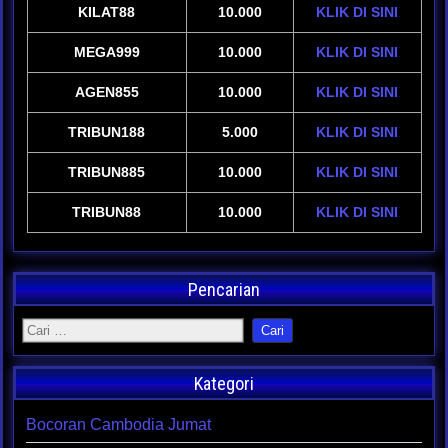
KILAT88
10.000
KLIK DI SINI
MEGA999
10.000
KLIK DI SINI
AGEN855
10.000
KLIK DI SINI
TRIBUN188
5.000
KLIK DI SINI
TRIBUN885
10.000
KLIK DI SINI
TRIBUN88
10.000
KLIK DI SINI
Pencarian
Kategori
Bocoran Cambodia Jumat