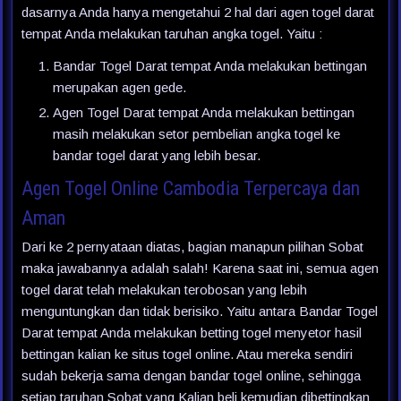
dasarnya Anda hanya mengetahui 2 hal dari agen togel darat
tempat Anda melakukan taruhan angka togel. Yaitu :
Bandar Togel Darat tempat Anda melakukan bettingan
merupakan agen gede.
Agen Togel Darat tempat Anda melakukan bettingan
masih melakukan setor pembelian angka togel ke
bandar togel darat yang lebih besar.
Agen Togel Online Cambodia Terpercaya dan
Aman
Dari ke 2 pernyataan diatas, bagian manapun pilihan Sobat
maka jawabannya adalah salah! Karena saat ini, semua agen
togel darat telah melakukan terobosan yang lebih
menguntungkan dan tidak berisiko. Yaitu antara Bandar Togel
Darat tempat Anda melakukan betting togel menyetor hasil
bettingan kalian ke situs togel online. Atau mereka sendiri
sudah bekerja sama dengan bandar togel online, sehingga
setiap taruhan Sobat yang Kalian beli kemudian dibettingkan