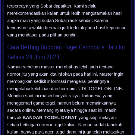
terpercaya yang Sobat dapatkan. Kami selalu
merekomendasikan kalian untuk lebih mengutamakan hasil
angka main yang sudah Sobat racik sendiri. Karena
kepuasan sewaktu bermain judi terletak pada hasil keputusan
yang mendasar pada pilihan sendiri.
Cara Betting Bocoran Togel Cambodia Hari Ini
Selasa 20 Juni 2023
Namun sebelum master membahas lebih jauh tentang
nomor jitu yang akan kita infokan pada hari ini. Master ingin
membagikan sedikit informasi mengenai pentingnya
mengetahui kelebihan dari bermain JUDI TOGEL ONLINE.
Mungkin saat ini masih banyak rakyat Indonesia yang
menggemari game togel, namun belum memainkannya
secara online. Memang nyatanya hingga saat ini, masih
banyak
BANDAR TOGEL DARAT
yang siap melayani
setiap bettingan nomor togel kalian. Namun sudah tahukah
kalian, bahwa para agen togel darat ini juga telah melakukan