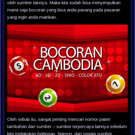
oleh sumber lainnya. Maka kita sudah bisa menyimpulkan
mana saja bocoran yang bisa anda pasang pada pasaran
yang ingin anda mainkan.
Oleh sebab itu, sangat penting mencari nomor paten
tambahan dari sumber – sumber terpercaya lainnya sebelum
kita melakukan bettingan. Namun, dari segala sumber