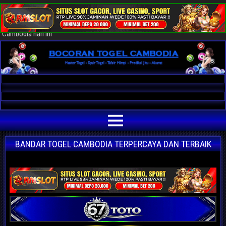
Bocoran Togel Cambodia AKURAT
Bocoran angka jitu togel Cambodia paling akurat | prediksi situs agen
bandar togel Cambodia terpercaya | nomor main Cambodia | data keluaran
Cambodia hari ini
BANDAR TOGEL CAMBODIA TERPERCAYA DAN TERBAIK