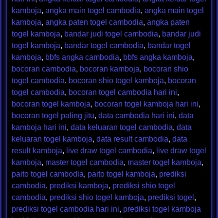
kamboja
,
angka main togel cambodia
,
angka main togel
kamboja
,
angka paten togel cambodia
,
angka paten
togel kamboja
,
bandar judi togel cambodia
,
bandar judi
togel kamboja
,
bandar togel cambodia
,
bandar togel
kamboja
,
bbfs angka cambodia
,
bbfs angka kamboja
,
bocoran cambodia
,
bocoran kamboja
,
bocoran shio
togel cambodia
,
bocoran shio togel kamboja
,
bocoran
togel cambodia
,
bocoran togel cambodia hari ini
,
bocoran togel kamboja
,
bocoran togel kamboja hari ini
,
bocoran togel paling jitu
,
data cambodia hari ini
,
data
kamboja hari ini
,
data keluaran togel cambodia
,
data
keluaran togel kamboja
,
data result cambodia
,
data
result kamboja
,
live draw togel cambodia
,
live draw togel
kamboja
,
master togel cambodia
,
master togel kamboja
,
paito togel cambodia
,
paito togel kamboja
,
prediksi
cambodia
,
prediksi kamboja
,
prediksi shio togel
cambodia
,
prediksi shio togel kamboja
,
prediksi togel
,
prediksi togel cambodia hari ini
,
prediksi togel kamboja