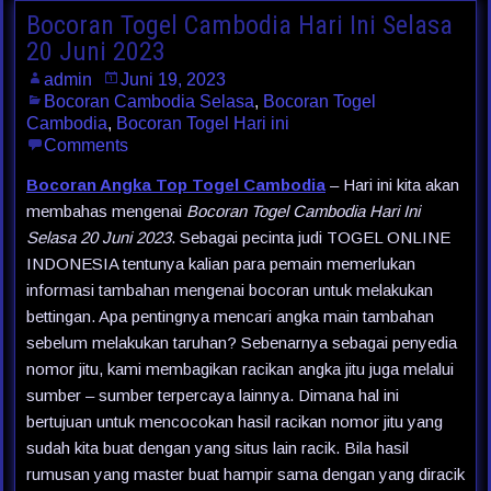
Bocoran Togel Cambodia Hari Ini Selasa
20 Juni 2023
admin
Juni 19, 2023
Bocoran Cambodia Selasa
,
Bocoran Togel
Cambodia
,
Bocoran Togel Hari ini
Comments
Bocoran Angka Top Togel Cambodia
– Hari ini kita akan
membahas mengenai
Bocoran Togel Cambodia Hari Ini
Selasa 20 Juni 2023
. Sebagai pecinta judi TOGEL ONLINE
INDONESIA tentunya kalian para pemain memerlukan
informasi tambahan mengenai bocoran untuk melakukan
bettingan. Apa pentingnya mencari angka main tambahan
sebelum melakukan taruhan? Sebenarnya sebagai penyedia
nomor jitu, kami membagikan racikan angka jitu juga melalui
sumber – sumber terpercaya lainnya. Dimana hal ini
bertujuan untuk mencocokan hasil racikan nomor jitu yang
sudah kita buat dengan yang situs lain racik. Bila hasil
rumusan yang master buat hampir sama dengan yang diracik