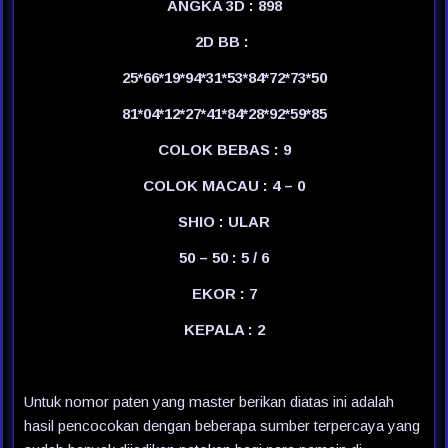
ANGKA 3D : 898
2D BB :
25*66*19*94*31*53*84*72*73*50
81*04*12*27*41*84*28*92*59*85
COLOK BEBAS : 9
COLOK MACAU : 4 – 0
SHIO : ULAR
50 – 50 : 5 / 6
EKOR : 7
KEPALA : 2
Untuk nomor paten yang master berikan diatas ini adalah
hasil pencocokan dengan beberapa sumber terpercaya yang