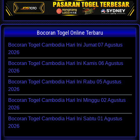
Bocoran Togel Online Terbaru
Bocoran Togel Cambodia Hari Ini Jumat 07 Agustus
2026
Bocoran Togel Cambodia Hari Ini Kamis 06 Agustus
2026
Bocoran Togel Cambodia Hari Ini Rabu 05 Agustus
2026
Bocoran Togel Cambodia Hari Ini Minggu 02 Agustus
2026
Bocoran Togel Cambodia Hari Ini Sabtu 01 Agustus
2026