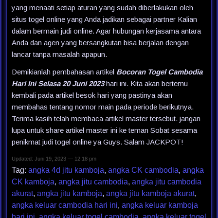
yang menaati setiap aturan yang sudah diberlakukan oleh
situs togel online yang Anda jadikan sebagai partner Kalian
dalam bermain judi online. Agar hubungan kerjasama antara
Anda dan agen yang bersangkutan bisa berjalan dengan
lancar tanpa masalah apapun.
Demikianlah pembahasan artikel
Bocoran Togel Cambodia
Hari Ini Selasa 20 Juni 2023
hari ini. Kita akan bertemu
kembali pada artikel besok hari yang pastinya akan
membahas tentang nomor main pada periode berikutnya.
Terima kasih telah membaca artikel master tersebut. jangan
lupa untuk share artikel master ini ke teman Sobat sesama
penikmat judi togel online ya Guys. Salam JACKPOT!
Updated: Juni 19, 2023 — 12:18 pm
Tag:
angka 4d jitu kamboja
,
angka CK cambodia
,
angka
CK kamboja
,
angka jitu cambodia
,
angka jitu cambodia
akurat
,
angka jitu kamboja
,
angka jitu kamboja akurat
,
angka keluar cambodia hari ini
,
angka keluar kamboja
hari ini
,
angka keluar togel cambodia
,
angka keluar togel