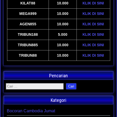
KILAT88
10.000
KLIK DI SINI
MEGA999
10.000
KLIK DI SINI
AGEN855
10.000
KLIK DI SINI
TRIBUN188
5.000
KLIK DI SINI
TRIBUN885
10.000
KLIK DI SINI
TRIBUN88
10.000
KLIK DI SINI
Pencarian
Kategori
Bocoran Cambodia Jumat