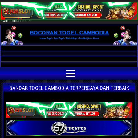
Bocoran Togel Cambodia AKURAT
Bocoran angka jitu togel Cambodia paling akurat | prediksi situs agen
bandar togel Cambodia terpercaya | nomor main Cambodia | data keluaran
Cambodia hari ini
BANDAR TOGEL CAMBODIA TERPERCAYA DAN TERBAIK