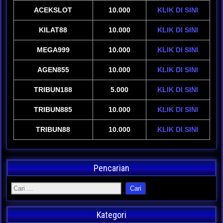
ACEKSLOT
10.000
KLIK DI SINI
KILAT88
10.000
KLIK DI SINI
MEGA999
10.000
KLIK DI SINI
AGEN855
10.000
KLIK DI SINI
TRIBUN188
5.000
KLIK DI SINI
TRIBUN885
10.000
KLIK DI SINI
TRIBUN88
10.000
KLIK DI SINI
Pencarian
Kategori