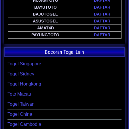
HUJANTOTO
DAFTAR
BAYUTOTO
DAFTAR
BAJUTOGEL
DAFTAR
ASUSTOGEL
DAFTAR
AMAT4D
DAFTAR
PAYUNGTOTO
DAFTAR
Bocoran Togel Lain
Togel Singapore
Togel Sidney
Togel Hongkong
Toto Macau
Togel Taiwan
Togel China
Togel Cambodia