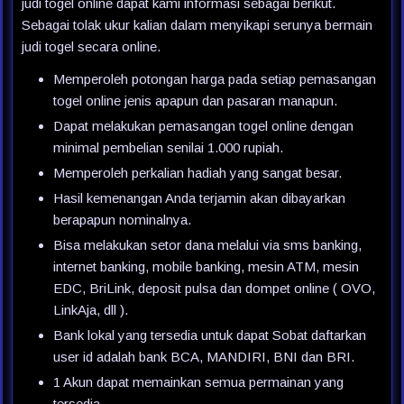
judi togel online dapat kami informasi sebagai berikut.
Sebagai tolak ukur kalian dalam menyikapi serunya bermain
judi togel secara online.
Memperoleh potongan harga pada setiap pemasangan
togel online jenis apapun dan pasaran manapun.
Dapat melakukan pemasangan togel online dengan
minimal pembelian senilai 1.000 rupiah.
Memperoleh perkalian hadiah yang sangat besar.
Hasil kemenangan Anda terjamin akan dibayarkan
berapapun nominalnya.
Bisa melakukan setor dana melalui via sms banking,
internet banking, mobile banking, mesin ATM, mesin
EDC, BriLink, deposit pulsa dan dompet online ( OVO,
LinkAja, dll ).
Bank lokal yang tersedia untuk dapat Sobat daftarkan
user id adalah bank BCA, MANDIRI, BNI dan BRI.
1 Akun dapat memainkan semua permainan yang
tersedia