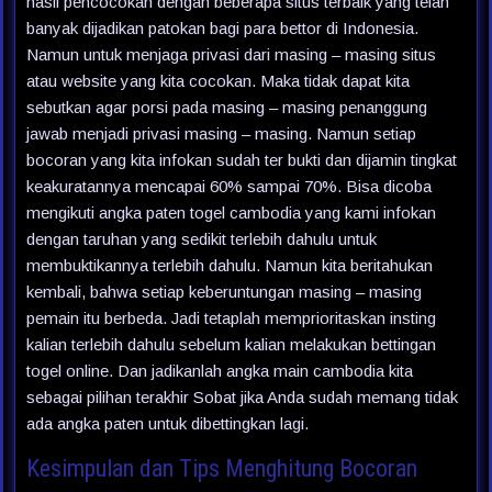
hasil pencocokan dengan beberapa situs terbaik yang telah
banyak dijadikan patokan bagi para bettor di Indonesia.
Namun untuk menjaga privasi dari masing – masing situs
atau website yang kita cocokan. Maka tidak dapat kita
sebutkan agar porsi pada masing – masing penanggung
jawab menjadi privasi masing – masing. Namun setiap
bocoran yang kita infokan sudah ter bukti dan dijamin tingkat
keakuratannya mencapai 60% sampai 70%. Bisa dicoba
mengikuti angka paten togel cambodia yang kami infokan
dengan taruhan yang sedikit terlebih dahulu untuk
membuktikannya terlebih dahulu. Namun kita beritahukan
kembali, bahwa setiap keberuntungan masing – masing
pemain itu berbeda. Jadi tetaplah memprioritaskan insting
kalian terlebih dahulu sebelum kalian melakukan bettingan
togel online. Dan jadikanlah angka main cambodia kita
sebagai pilihan terakhir Sobat jika Anda sudah memang tidak
ada angka paten untuk dibettingkan lagi.
Kesimpulan dan Tips Menghitung Bocoran