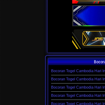
Bocora
Bocoran Togel Cambodia Hari In
Bocoran Togel Cambodia Hari I
Bocoran Togel Cambodia Hari I
Bocoran Togel Cambodia Hari I
Bocoran Togel Cambodia Hari In