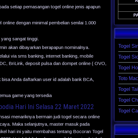
A
ada setiap pemasangan togel online jenis apapun
P
 online dengan minimal pembelian senilai 1.000
yang sangat tinggi.
Togel Si
amin akan dibayarkan berapapun nominalnya.
alui via sms banking, internet banking, mobile
Togel Si
C, BriLink, deposit pulsa dan dompet online ( OVO,
Togel H
Toto Ma
k bisa Anda daftarkan user id adalah bank BCA,
Togel Ta
semua game yang tersedia
Togel Ch
dia Hari Ini Selasa 22 Maret 2022
Togel C
sasi menariknya bermain judi togel secara online
rcaya. Maka selanjutnya, master masuk pada
ikel hari ini yaitu membahas tentang Bocoran Togel