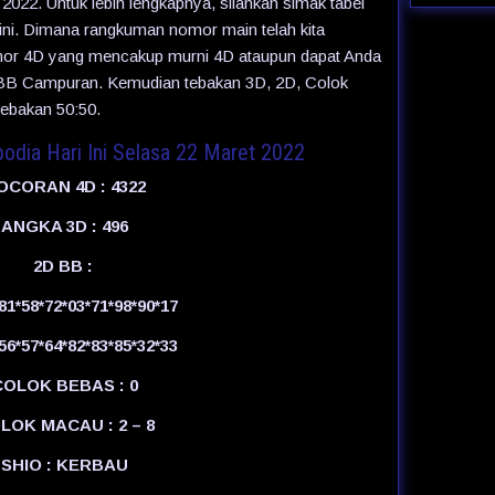
2022. Untuk lebih lengkapnya, silahkan simak tabel
ini. Dimana rangkuman nomor main telah kita
mor 4D yang mencakup murni 4D ataupun dapat Anda
 BB Campuran. Kemudian tebakan 3D, 2D, Colok
ebakan 50:50.
odia Hari Ini Selasa 22 Maret 2022
OCORAN 4D : 4322
ANGKA 3D : 496
2D BB :
81*58*72*03*71*98*90*17
56*57*64*82*83*85*32*33
COLOK BEBAS : 0
LOK MACAU : 2 – 8
SHIO : KERBAU