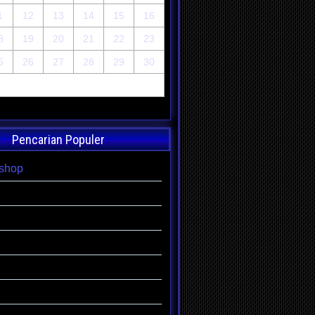
1
12
13
14
15
16
8
19
20
21
22
23
5
26
27
28
29
30
Pencarian Populer
 shop