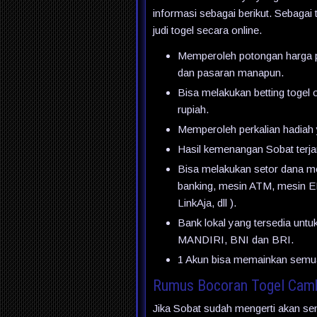
informasi sebagai berikut. Sebagai
judi togel secara online.
Memperoleh potongan harga p
dan pasaran manapun.
Bisa melakukan betting togel
rupiah.
Memperoleh perkalian hadiah y
Hasil kemenangan Sobat terj
Bisa melakukan setor dana mel
banking, mesin ATM, mesin ED
LinkAja, dll ).
Bank lokal yang tersedia untu
MANDIRI, BNI dan BRI.
1 Akun bisa memainkan semu
Rumus Bocoran Togel Cambo
Jika Sobat sudah mengerti akan sen