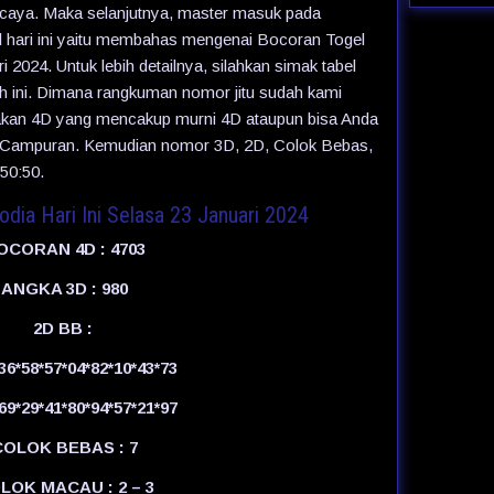
rcaya. Maka selanjutnya, master masuk pada
l hari ini yaitu membahas mengenai Bocoran Togel
 2024. Untuk lebih detailnya, silahkan simak tabel
h ini. Dimana rangkuman nomor jitu sudah kami
akan 4D yang mencakup murni 4D ataupun bisa Anda
B Campuran. Kemudian nomor 3D, 2D, Colok Bebas,
50:50.
dia Hari Ini Selasa 23 Januari 2024
OCORAN 4D : 4703
ANGKA 3D : 980
2D BB :
36*58*57*04*82*10*43*73
69*29*41*80*94*57*21*97
COLOK BEBAS : 7
LOK MACAU : 2 – 3