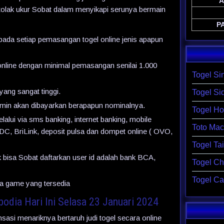
A
 tolak ukur Sobat dalam menyikapi serunya bermain
P
ada setiap pemasangan togel online jenis apapun
 online dengan minimal pemasangan senilai 1.000
Togel Si
ang sangat tinggi.
Togel Si
amin akan dibayarkan berapapun nominalnya.
Togel H
alui via sms banking, internet banking, mobile
Toto Ma
C, BriLink, deposit pulsa dan dompet online ( OVO,
Togel Ta
k bisa Sobat daftarkan user id adalah bank BCA,
Togel Ch
Togel C
a game yang tersedia
dia Hari Ini Selasa 23 Januari 2024
sasi menariknya bertaruh judi togel secara online