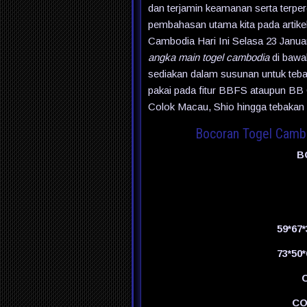
dan terjamin keamanan serta terpe
pembahasan utama kita pada artike
Cambodia Hari Ini Selasa 23 Januari
angka main togel cambodia
di bawa
sediakan dalam susunan untuk teb
pakai pada fitur BBFS ataupun B
Colok Macau, Shio hingga tebakan 
Bocoran Togel Cambo
B
59*67*
73*50*
CO