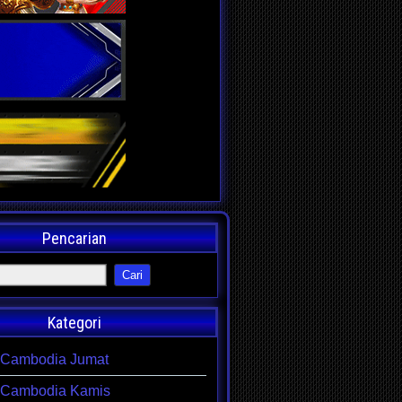
Pencarian
Kategori
 Cambodia Jumat
 Cambodia Kamis