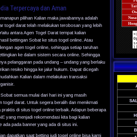
odia Terpercaya dan Aman
n manapun pilihan Kalian maka jawabannya adalah
ar togel darat telah melakukan terobosan yang lebih
Yaitu antara Agen Togel Darat tempat kalian
sil bettingan Sobat ke situs togel online. Atau
dengan agen togel online, sehingga setiap taruhan
ettingkan ke dalam sistem secara online. Sehingga
danya pelanggaran pada undang – undang yang berlaku
ikan resiko hingga ke jalur hukum. Dapat dicegah
udahkan Kalian dalam melakukan transaksi
ganisir.
 Sobat semua mulai dari hari ini yang masih
SA
n togel darat. Untuk segera beralih dan menikmati
praktis di situs togel online terbaik. Adapun beberapa
H
ng menjadi rekomendasi kita bagi kalian
ada pada banner yang ada di situs ini.
B
an dapatkan saat betting judi togel online bisa kami