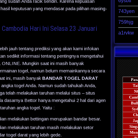
6ysbtl
ng sudah Anda racik sendiri. Karena kepuasan
 hasil keputusan yang mendasar pada pilihan masing-
743yen
759hjg
 Cambodia Hari Ini Selasa 23 Januari
a1rvkw
h jauh tentang prediksi yang akan kami infokan
an sedikit informasi tentang pentingnya mengetahui
L ONLINE. Mungkin saat ini masih banyak
permainan togel, namun belum memainkannya secara
at ini, masih banyak
BANDAR TOGEL DARAT
an angka togel Anda. Namun sudah tahukah Anda,
ga telah melakukan taruhan melalui situs – situs
da dasarnya Bettor hanya mengetahui 2 hal dari agen
aruhan angka togel. Yaitu :
lian melakukan bettingan merupakan bandar besar.
lian melakukan taruhan masih melakukan setor
ar togel darat yang lebih gede.