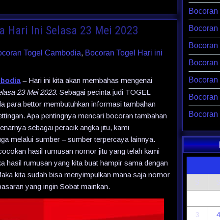
Bocoran
 Hari Ini Selasa 23 Mei 2023
Bocoran
Bocoran
ocoran Togel Cambodia
,
Bocoran Togel Hari ini
Bocoran
Bocoran
mbodia
– Hari ini kita akan membahas mengenai
elasa 23 Mei 2023
. Sebagai pecinta judi TOGEL
Bocoran
 para bettor membutuhkan informasi tambahan
Bocoran 
bettingan. Apa pentingnya mencari bocoran tambahan
narnya sebagai peracik angka jitu, kami
a melalui sumber – sumber terpercaya lainnya.
cocokan hasil rumusan nomor jitu yang telah kami
Jika hasil rumusan yang kita buat hampir sama dengan
 Maka kita sudah bisa menyimpulkan mana saja nomor
S
pasaran yang ingin Sobat mainkan.
3