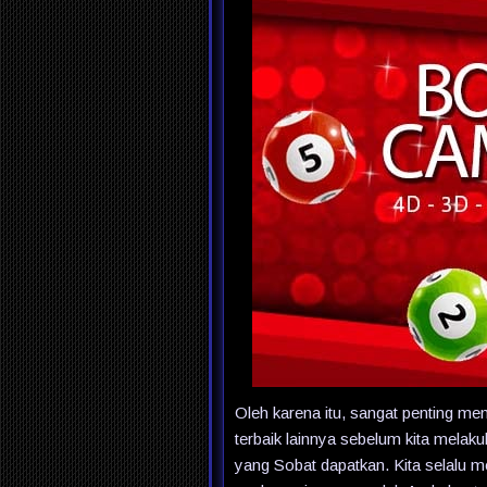
Oleh karena itu, sangat penting m
terbaik lainnya sebelum kita melak
yang Sobat dapatkan. Kita selalu m