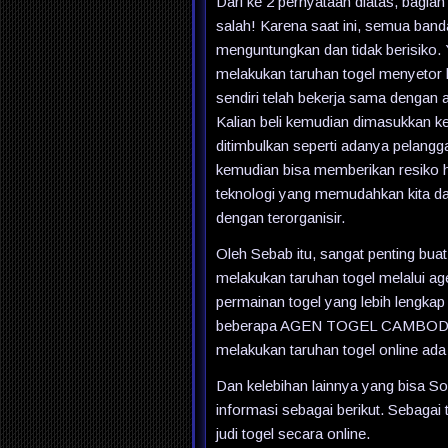
Dari ke 2 pernyataan diatas, bagi
salah! Karena saat ini, semua band
menguntungkan dan tidak berisiko. 
melakukan taruhan togel menyetor h
sendiri telah bekerja sama dengan a
Kalian beli kemudian dimasukkan k
ditimbulkan seperti adanya pelangg
kemudian bisa memberikan resiko h
teknologi yang memudahkan kita d
dengan terorganisir.
Oleh Sebab itu, sangat penting buat
melakukan taruhan togel melalui ag
permainan togel yang lebih lengkap 
beberapa AGEN TOGEL CAMBODIA ON
melakukan taruhan togel online ada 
Dan kelebihan lainnya yang bisa Soba
informasi sebagai berikut. Sebagai
judi togel secara online.