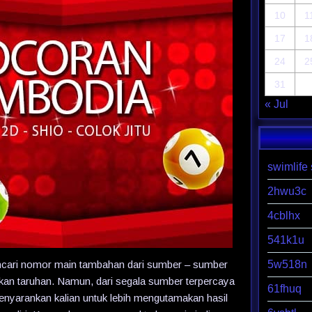
10
1
17
1
24
2
31
« Jul
swimlife
2hwu3c
4cblhx
541k1u
encari nomor main tambahan dari sumber – sumber
5w518n
ukan taruhan. Namun, dari segala sumber terpercaya
61fhuq
enyarankan kalian untuk lebih mengutamakan hasil