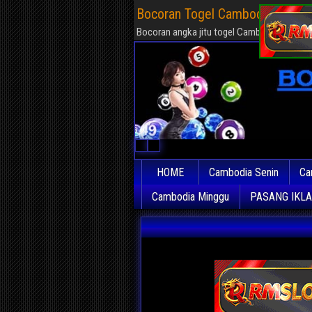
Bocoran Togel Cambodia AKUR
Bocoran angka jitu togel Cambodia paling a
HOME
Cambodia Senin
Ca
Cambodia Minggu
PASANG IKL