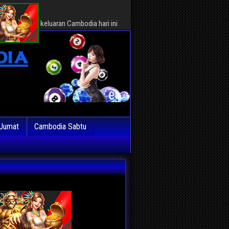
mbodia | data keluaran Cambodia hari ini
Jumat
Cambodia Sabtu