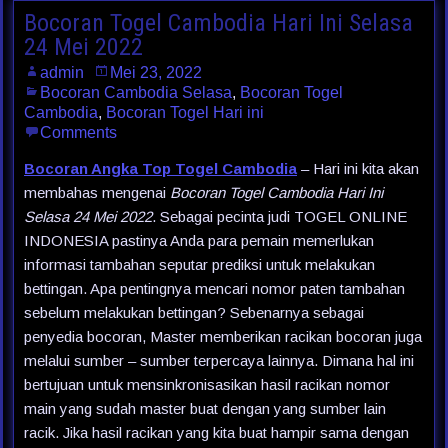
Bocoran Togel Cambodia Hari Ini Selasa
24 Mei 2022
admin
Mei 23, 2022
Bocoran Cambodia Selasa
,
Bocoran Togel
Cambodia
,
Bocoran Togel Hari ini
Comments
Bocoran Angka Top Togel Cambodia
– Hari ini kita akan
membahas mengenai
Bocoran Togel Cambodia Hari Ini
Selasa 24 Mei 2022
. Sebagai pecinta judi TOGEL ONLINE
INDONESIA pastinya Anda para pemain memerlukan
informasi tambahan seputar prediksi untuk melakukan
bettingan. Apa pentingnya mencari nomor paten tambahan
sebelum melakukan bettingan? Sebenarnya sebagai
penyedia bocoran, Master memberikan racikan bocoran juga
melalui sumber – sumber terpercaya lainnya. Dimana hal ini
bertujuan untuk mensinkronisasikan hasil racikan nomor
main yang sudah master buat dengan yang sumber lain
racik. Jika hasil racikan yang kita buat hampir sama dengan