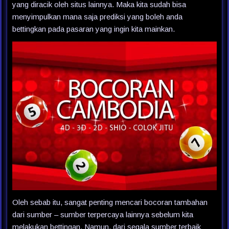
yang diracik oleh situs lainnya. Maka kita sudah bisa
menyimpulkan mana saja prediksi yang boleh anda
bettingkan pada pasaran yang ingin kita mainkan.
Oleh sebab itu, sangat penting mencari bocoran tambahan
dari sumber – sumber terpercaya lainnya sebelum kita
melakukan bettingan. Namun, dari segala sumber terbaik