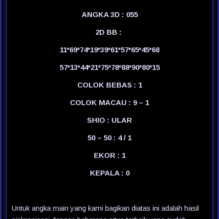
ANGKA 3D : 055
2D BB :
11*69*74*19*39*61*57*65*45*68
57*13*44*21*75*78*88*90*80*15
COLOK BEBAS : 1
COLOK MACAU : 9 – 1
SHIO : ULAR
50 – 50 : 4 / 1
EKOR : 1
KEPALA : 0
Untuk angka main yang kami bagikan diatas ini adalah hasil