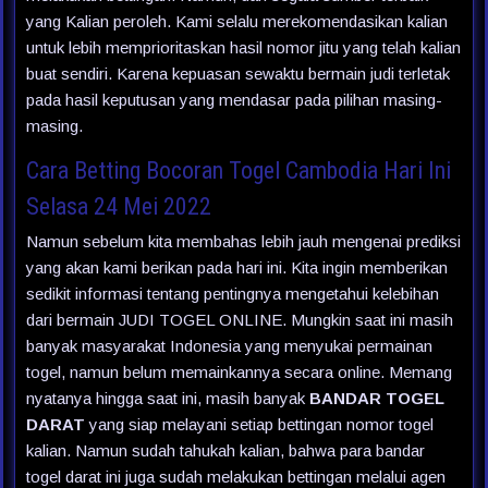
yang Kalian peroleh. Kami selalu merekomendasikan kalian
untuk lebih memprioritaskan hasil nomor jitu yang telah kalian
buat sendiri. Karena kepuasan sewaktu bermain judi terletak
pada hasil keputusan yang mendasar pada pilihan masing-
masing.
Cara Betting Bocoran Togel Cambodia Hari Ini
Selasa 24 Mei 2022
Namun sebelum kita membahas lebih jauh mengenai prediksi
yang akan kami berikan pada hari ini. Kita ingin memberikan
sedikit informasi tentang pentingnya mengetahui kelebihan
dari bermain JUDI TOGEL ONLINE. Mungkin saat ini masih
banyak masyarakat Indonesia yang menyukai permainan
togel, namun belum memainkannya secara online. Memang
nyatanya hingga saat ini, masih banyak
BANDAR TOGEL
DARAT
yang siap melayani setiap bettingan nomor togel
kalian. Namun sudah tahukah kalian, bahwa para bandar
togel darat ini juga sudah melakukan bettingan melalui agen