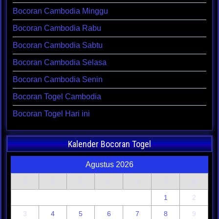
Bocoran Cambodia Minggu
Bocoran Cambodia Rabu
Bocoran Cambodia Sabtu
Bocoran Cambodia Selasa
Bocoran Cambodia Senin
Bocoran Togel Cambodia
Bocoran Togel Hari ini
Kalender Bocoran Togel
Agustus 2026
S
S
R
K
J
S
M
1
2
3
4
5
6
7
8
9