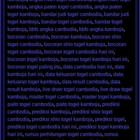
kamboja
,
angka paten togel cambodia
,
angka paten
togel kamboja
,
bandar judi togel cambodia
,
bandar judi
togel kamboja
,
bandar togel cambodia
,
bandar togel
kamboja
,
bbfs angka cambodia
,
bbfs angka kamboja
,
bocoran cambodia
,
bocoran kamboja
,
bocoran shio
togel cambodia
,
bocoran shio togel kamboja
,
bocoran
togel cambodia
,
bocoran togel cambodia hari ini
,
bocoran togel kamboja
,
bocoran togel kamboja hari ini
,
bocoran togel paling jitu
,
data cambodia hari ini
,
data
kamboja hari ini
,
data keluaran togel cambodia
,
data
keluaran togel kamboja
,
data result cambodia
,
data
result kamboja
,
live draw togel cambodia
,
live draw togel
kamboja
,
master togel cambodia
,
master togel kamboja
,
paito togel cambodia
,
paito togel kamboja
,
prediksi
cambodia
,
prediksi kamboja
,
prediksi shio togel
cambodia
,
prediksi shio togel kamboja
,
prediksi togel
,
prediksi togel cambodia hari ini
,
prediksi togel kamboja
hari ini
,
rumus perhitungan togel cambodia
,
rumus