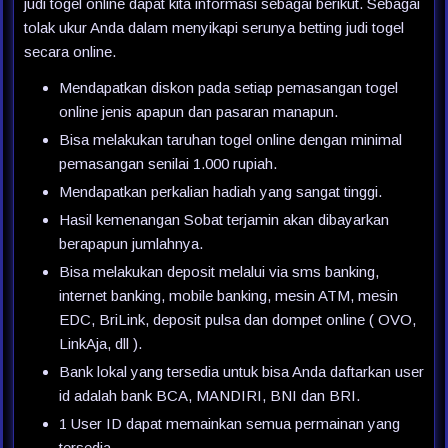
judi togel online dapat kita informasi sebagai berikut. Sebagai
tolak ukur Anda dalam menyikapi serunya betting judi togel
secara online.
Mendapatkan diskon pada setiap pemasangan togel
online jenis apapun dan pasaran manapun.
Bisa melakukan taruhan togel online dengan minimal
pemasangan senilai 1.000 rupiah.
Mendapatkan perkalian hadiah yang sangat tinggi.
Hasil kemenangan Sobat terjamin akan dibayarkan
berapapun jumlahnya.
Bisa melakukan deposit melalui via sms banking,
internet banking, mobile banking, mesin ATM, mesin
EDC, BriLink, deposit pulsa dan dompet online ( OVO,
LinkAja, dll ).
Bank lokal yang tersedia untuk bisa Anda daftarkan user
id adalah bank BCA, MANDIRI, BNI dan BRI.
1 User ID dapat memainkan semua permainan yang
tersedia