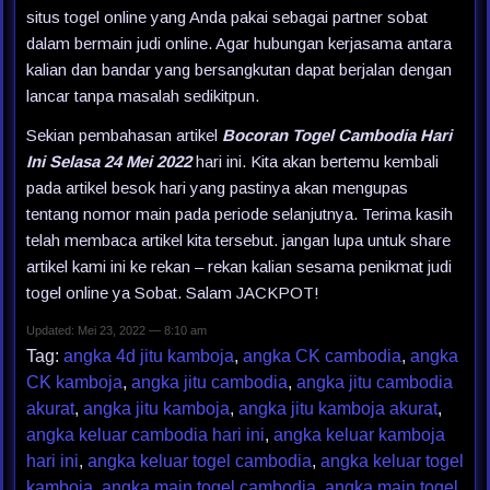
situs togel online yang Anda pakai sebagai partner sobat
dalam bermain judi online. Agar hubungan kerjasama antara
kalian dan bandar yang bersangkutan dapat berjalan dengan
lancar tanpa masalah sedikitpun.
Sekian pembahasan artikel
Bocoran Togel Cambodia Hari
Ini Selasa 24 Mei 2022
hari ini. Kita akan bertemu kembali
pada artikel besok hari yang pastinya akan mengupas
tentang nomor main pada periode selanjutnya. Terima kasih
telah membaca artikel kita tersebut. jangan lupa untuk share
artikel kami ini ke rekan – rekan kalian sesama penikmat judi
togel online ya Sobat. Salam JACKPOT!
Updated: Mei 23, 2022 — 8:10 am
Tag:
angka 4d jitu kamboja
,
angka CK cambodia
,
angka
CK kamboja
,
angka jitu cambodia
,
angka jitu cambodia
akurat
,
angka jitu kamboja
,
angka jitu kamboja akurat
,
angka keluar cambodia hari ini
,
angka keluar kamboja
hari ini
,
angka keluar togel cambodia
,
angka keluar togel
kamboja
,
angka main togel cambodia
,
angka main togel