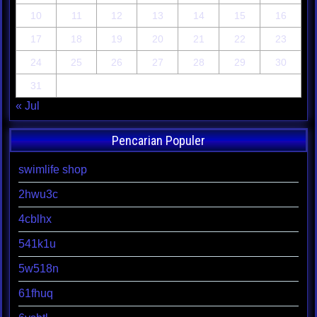
10
11
12
13
14
15
16
17
18
19
20
21
22
23
24
25
26
27
28
29
30
31
« Jul
Pencarian Populer
swimlife shop
2hwu3c
4cblhx
541k1u
5w518n
61fhuq