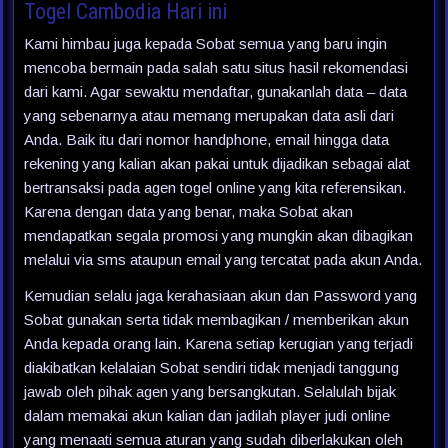
Togel Cambodia Hari ini
Kami himbau juga kepada Sobat semua yang baru ingin
mencoba bermain pada salah satu situs hasil rekomendasi
dari kami. Agar sewaktu mendaftar, gunakanlah data – data
yang sebenarnya atau memang merupakan data asli dari
Anda. Baik itu dari nomor handphone, email hingga data
rekening yang kalian akan pakai untuk dijadikan sebagai alat
bertransaksi pada agen togel online yang kita referensikan.
Karena dengan data yang benar, maka Sobat akan
mendapatkan segala promosi yang mungkin akan dibagikan
melalui via sms ataupun email yang tercatat pada akun Anda.
Kemudian selalu jaga kerahasiaan akun dan Password yang
Sobat gunakan serta tidak membagikan / memberikan akun
Anda kepada orang lain. Karena setiap kerugian yang terjadi
diakibatkan kelalaian Sobat sendiri tidak menjadi tanggung
jawab oleh pihak agen yang bersangkutan. Selalulah bijak
dalam memakai akun kalian dan jadilah player judi online
yang menaati semua aturan yang sudah diberlakukan oleh