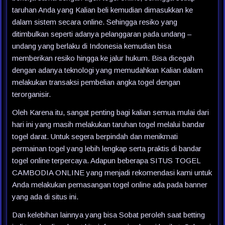
taruhan Anda yang Kalian beli kemudian dimasukkan ke
dalam sistem secara online. Sehingga resiko yang
ditimbulkan seperti adanya pelanggaran pada undang –
undang yang berlaku di Indonesia kemudian bisa
memberikan resiko hingga ke jalur hukum. Bisa dicegah
dengan adanya teknologi yang memudahkan Kalian dalam
melakukan transaksi pembelian angka togel dengan
terorganisir.
Oleh Karena itu, sangat penting bagi kalian semua mulai dari
hari ini yang masih melakukan taruhan togel melalui bandar
togel darat. Untuk segera berpindah dan menikmati
permainan togel yang lebih lengkap serta praktis di bandar
togel online terpercaya. Adapun beberapa SITUS TOGEL
CAMBODIA ONLINE yang menjadi rekomendasi kami untuk
Anda melakukan pemasangan togel online ada pada banner
yang ada di situs ini.
Dan kelebihan lainnya yang bisa Sobat peroleh saat betting