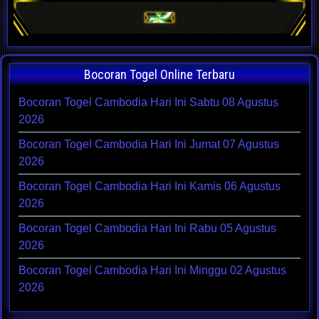
Bocoran Togel Online Terbaru
Bocoran Togel Cambodia Hari Ini Sabtu 08 Agustus
2026
Bocoran Togel Cambodia Hari Ini Jumat 07 Agustus
2026
Bocoran Togel Cambodia Hari Ini Kamis 06 Agustus
2026
Bocoran Togel Cambodia Hari Ini Rabu 05 Agustus
2026
Bocoran Togel Cambodia Hari Ini Minggu 02 Agustus
2026