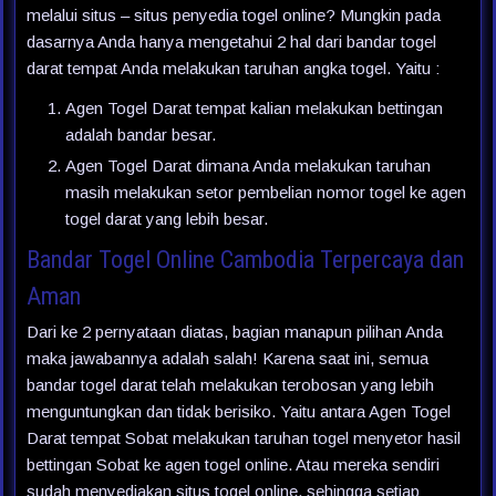
melalui situs – situs penyedia togel online? Mungkin pada
dasarnya Anda hanya mengetahui 2 hal dari bandar togel
darat tempat Anda melakukan taruhan angka togel. Yaitu :
Agen Togel Darat tempat kalian melakukan bettingan
adalah bandar besar.
Agen Togel Darat dimana Anda melakukan taruhan
masih melakukan setor pembelian nomor togel ke agen
togel darat yang lebih besar.
Bandar Togel Online Cambodia Terpercaya dan
Aman
Dari ke 2 pernyataan diatas, bagian manapun pilihan Anda
maka jawabannya adalah salah! Karena saat ini, semua
bandar togel darat telah melakukan terobosan yang lebih
menguntungkan dan tidak berisiko. Yaitu antara Agen Togel
Darat tempat Sobat melakukan taruhan togel menyetor hasil
bettingan Sobat ke agen togel online. Atau mereka sendiri
sudah menyediakan situs togel online, sehingga setiap