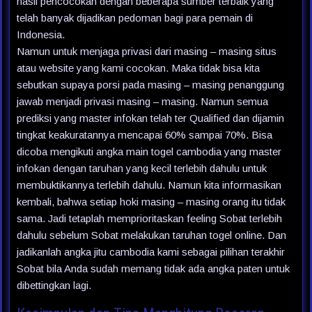
hasil pencocokan dengan beberapa sumber terbaik yang
telah banyak dijadikan pedoman bagi para pemain di
Indonesia.
Namun untuk menjaga privasi dari masing – masing situs
atau website yang kami cocokan. Maka tidak bisa kita
sebutkan supaya porsi pada masing – masing penanggung
jawab menjadi privasi masing – masing. Namun semua
prediksi yang master infokan telah ter Qualified dan dijamin
tingkat keakuratannya mencapai 60% sampai 70%. Bisa
dicoba mengikuti angka main togel cambodia yang master
infokan dengan taruhan yang kecil terlebih dahulu untuk
membuktikannya terlebih dahulu. Namun kita informasikan
kembali, bahwa setiap hoki masing – masing orang itu tidak
sama. Jadi tetaplah memprioritaskan feeling Sobat terlebih
dahulu sebelum Sobat melakukan taruhan togel online. Dan
jadikanlah angka jitu cambodia kami sebagai pilihan terakhir
Sobat bila Anda sudah memang tidak ada angka paten untuk
dibettingkan lagi.