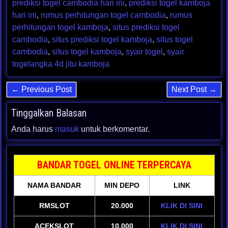
prediksi togel cambodia hari ini
,
prediksi togel kamboja
hari ini
,
rumus perhitungan togel cambodia
,
rumus
perhitungan togel kamboja
,
situs prediksi togel
cambodia
,
situs prediksi togel kamboja
,
situs togel
cambodia
,
situs togel kamboja
,
syair togel
,
syair
togelangka 4d jitu kamboja
← Previous Post
Next Post →
Tinggalkan Balasan
Anda harus
masuk
untuk berkomentar.
BANDAR TOGEL ONLINE TERPERCAYA
NAMA BANDAR
MIN DEPO
LINK
RMSLOT
20.000
KLIK DI SINI
ACEKSLOT
10.000
KLIK DI SINI