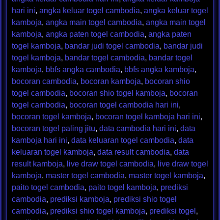
hari ini
,
angka keluar togel cambodia
,
angka keluar togel
kamboja
,
angka main togel cambodia
,
angka main togel
kamboja
,
angka paten togel cambodia
,
angka paten
togel kamboja
,
bandar judi togel cambodia
,
bandar judi
togel kamboja
,
bandar togel cambodia
,
bandar togel
kamboja
,
bbfs angka cambodia
,
bbfs angka kamboja
,
bocoran cambodia
,
bocoran kamboja
,
bocoran shio
togel cambodia
,
bocoran shio togel kamboja
,
bocoran
togel cambodia
,
bocoran togel cambodia hari ini
,
bocoran togel kamboja
,
bocoran togel kamboja hari ini
,
bocoran togel paling jitu
,
data cambodia hari ini
,
data
kamboja hari ini
,
data keluaran togel cambodia
,
data
keluaran togel kamboja
,
data result cambodia
,
data
result kamboja
,
live draw togel cambodia
,
live draw togel
kamboja
,
master togel cambodia
,
master togel kamboja
,
paito togel cambodia
,
paito togel kamboja
,
prediksi
cambodia
,
prediksi kamboja
,
prediksi shio togel
cambodia
,
prediksi shio togel kamboja
,
prediksi togel
,