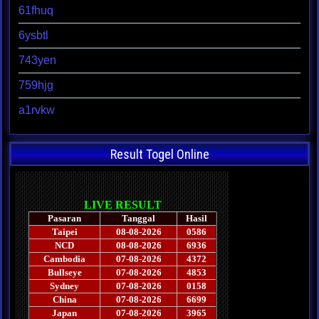
61fhuq
6ysbtl
743yen
759hjg
a1rvkw
Result Togel Online