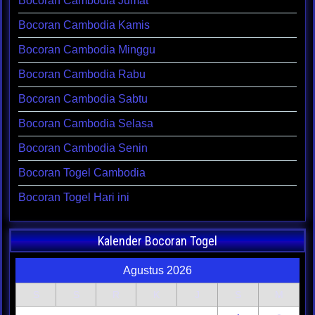
Bocoran Cambodia Jumat
Bocoran Cambodia Kamis
Bocoran Cambodia Minggu
Bocoran Cambodia Rabu
Bocoran Cambodia Sabtu
Bocoran Cambodia Selasa
Bocoran Cambodia Senin
Bocoran Togel Cambodia
Bocoran Togel Hari ini
Kalender Bocoran Togel
Agustus 2026
S
S
R
K
J
S
M