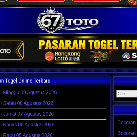
n Togel Online Terbaru
ni Minggu 09 Agustus 2026
i Sabtu 08 Agustus 2026
i Jumat 07 Agustus 2026
Bocoran
ni Kamis 06 Agustus 2026
Bocoran
ni Rabu 05 Agustus 2026