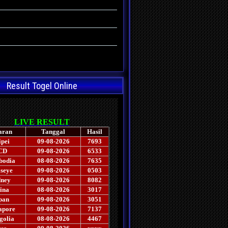
Result Togel Online