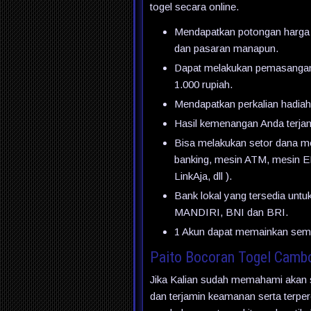
togel secara online.
Mendapatkan potongan harga 
dan pasaran manapun.
Dapat melakukan pemasangan 
1.000 rupiah.
Mendapatkan perkalian hadiah 
Hasil kemenangan Anda terja
Bisa melakukan setor dana mel
banking, mesin ATM, mesin ED
LinkAja, dll ).
Bank lokal yang tersedia untu
MANDIRI, BNI dan BRI.
1 Akun dapat memainkan semu
Paito Bocoran Togel Cambo
Jika Kalian sudah memahami akan s
dan terjamin keamanan serta terpe