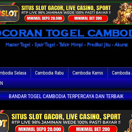
AT
kurat | prediksi situs agen bandar togel Cambodia terpercaya | nomor main Ca
mbodia Selasa
Cambodia Rabu
Cambodia Kamis
Cambodia 
AN
BANDAR TOGEL CAMBODIA TERPERCAYA DAN TERBAIK