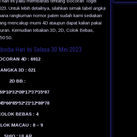
l hari ini yaitu membahas tentang Bocoran Togel
3. Untuk lebih detailnya, silahkan simak tabel
angka
imana rangkuman nomor paten sudah kami sediakan
ang mencakup murni 4D ataupun dapat kalian pakai
uran. Kemudian tebakan 3D, 2D, Colok Bebas,
50:50.
bodia Hari Ini Selasa 30 Mei 2023
OCORAN 4D : 6912
ANGKA 3D : 021
2D BB :
69*10*32*08*17*37*35*87
45*66*85*52*21*12*88*78
COLOK BEBAS : 4
LOK MACAU : 8 – 9
SHIO : ULAR