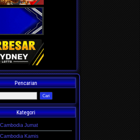
Pencarian
Kategori
 Cambodia Jumat
 Cambodia Kamis