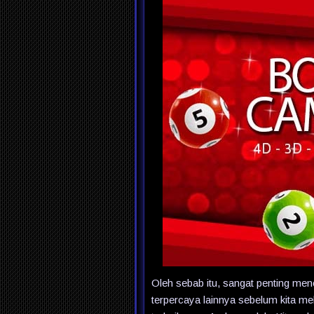
Oleh sebab itu, sangat penting men
terpercaya lainnya sebelum kita m