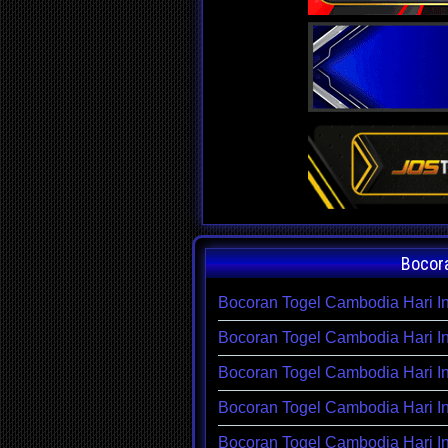
Bocora
Bocoran Togel Cambodia Hari I
Bocoran Togel Cambodia Hari In
Bocoran Togel Cambodia Hari In
Bocoran Togel Cambodia Hari I
Bocoran Togel Cambodia Hari I