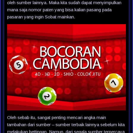
oleh sumber lainnya. Maka kita sudah dapat menyimpulkan
mana saja nomor paten yang bisa kalian pasang pada
pasaran yang ingin Sobat mainkan.
Oleh sebab itu, sangat penting mencari angka main
tambahan dari sumber – sumber terbaik lainnya sebelum kita
melakukan bettingan. Namun, dari segala sumber terpercaya