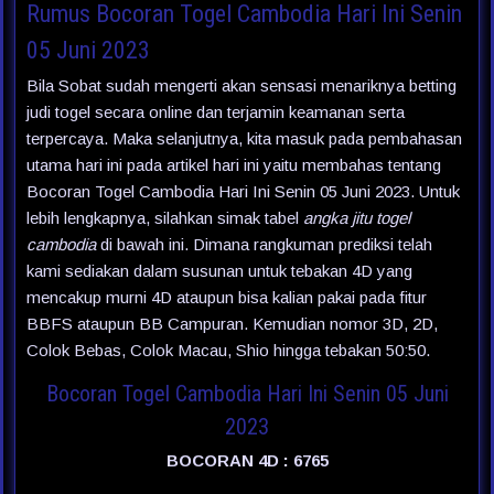
Rumus Bocoran Togel Cambodia Hari Ini Senin
05 Juni 2023
Bila Sobat sudah mengerti akan sensasi menariknya betting
judi togel secara online dan terjamin keamanan serta
terpercaya. Maka selanjutnya, kita masuk pada pembahasan
utama hari ini pada artikel hari ini yaitu membahas tentang
Bocoran Togel Cambodia Hari Ini Senin 05 Juni 2023. Untuk
lebih lengkapnya, silahkan simak tabel
angka jitu togel
cambodia
di bawah ini. Dimana rangkuman prediksi telah
kami sediakan dalam susunan untuk tebakan 4D yang
mencakup murni 4D ataupun bisa kalian pakai pada fitur
BBFS ataupun BB Campuran. Kemudian nomor 3D, 2D,
Colok Bebas, Colok Macau, Shio hingga tebakan 50:50.
Bocoran Togel Cambodia Hari Ini Senin 05 Juni
2023
BOCORAN 4D : 6765