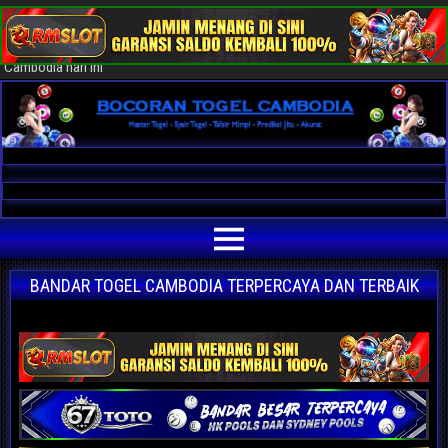
Bocoran Togel Cambodia AKURAT
Bocoran angka jitu togel Cambodia paling akurat | prediksi situs agen
bandar togel Cambodia terpercaya | nomor main Cambodia | data keluaran
Cambodia hari ini
BANDAR TOGEL CAMBODIA TERPERCAYA DAN TERBAIK