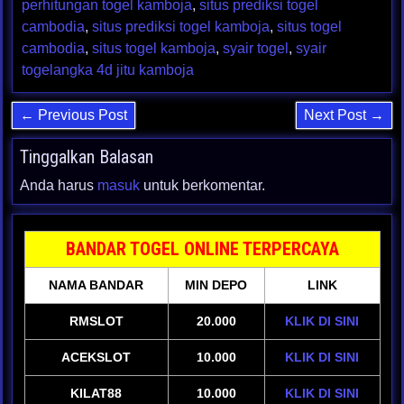
perhitungan togel kamboja
,
situs prediksi togel
cambodia
,
situs prediksi togel kamboja
,
situs togel
cambodia
,
situs togel kamboja
,
syair togel
,
syair
togelangka 4d jitu kamboja
← Previous Post
Next Post →
Tinggalkan Balasan
Anda harus
masuk
untuk berkomentar.
BANDAR TOGEL ONLINE TERPERCAYA
NAMA BANDAR
MIN DEPO
LINK
RMSLOT
20.000
KLIK DI SINI
ACEKSLOT
10.000
KLIK DI SINI
KILAT88
10.000
KLIK DI SINI