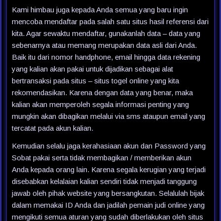
Kami himbau juga kepada Anda semua yang baru ingin
mencoba mendaftar pada salah satu situs hasil referensi dari
kita. Agar sewaktu mendaftar, gunakanlah data – data yang
sebenarnya atau memang merupakan data asli dari Anda.
Baik itu dari nomor handphone, email hingga data rekening
yang kalian akan pakai untuk dijadikan sebagai alat
bertransaksi pada situs – situs togel online yang kita
rekomendasikan. Karena dengan data yang benar, maka
kalian akan memperoleh segala informasi penting yang
mungkin akan dibagikan melalui via sms ataupun email yang
tercatat pada akun kalian.
Kemudian selalu jaga kerahasiaan akun dan Password yang
Sobat pakai serta tidak membagikan / memberikan akun
Anda kepada orang lain. Karena segala kerugian yang terjadi
disebabkan kelalaian kalian sendiri tidak menjadi tanggung
jawab oleh pihak website yang bersangkutan. Selalulah bijak
dalam memakai ID Anda dan jadilah pemain judi online yang
mengikuti semua aturan yang sudah diberlakukan oleh situs