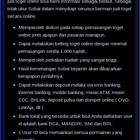
judi togel online bisa kami informasi sebagai berikut. Sebagai
tolak ukur Sobat dalam menyikapi serunya bermain judi togel
secara online.
Memperoleh diskon pada setiap pemasangan togel
online jenis apapun dan pasaran manapun.
Dapat melakukan betting togel online dengan minimal
pemasangan senilai 1.000 rupiah.
Memperoleh perkalian hadiah yang sangat tinggi.
Hasil kemenangan Sobat terjamin akan dibayarkan
berapapun jumlahnya.
Dapat melakukan deposit melalui via sms banking,
internet banking, mobile banking, mesin ATM, mesin
EDC, BriLink, deposit pulsa dan dompet online ( OVO,
LinkAja, dll ).
Bank lokal yang tersedia untuk bisa Anda daftarkan user
id adalah bank BCA, MANDIRI, BNI dan BRI.
1 User ID bisa memainkan semua permainan yang
tersedia