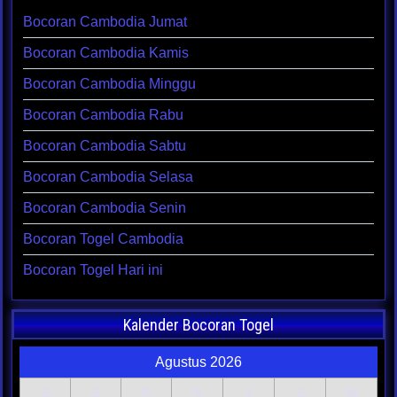
Bocoran Cambodia Jumat
Bocoran Cambodia Kamis
Bocoran Cambodia Minggu
Bocoran Cambodia Rabu
Bocoran Cambodia Sabtu
Bocoran Cambodia Selasa
Bocoran Cambodia Senin
Bocoran Togel Cambodia
Bocoran Togel Hari ini
Kalender Bocoran Togel
Agustus 2026
S
S
R
K
J
S
M