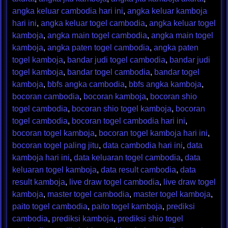
angka keluar cambodia hari ini
,
angka keluar kamboja
hari ini
,
angka keluar togel cambodia
,
angka keluar togel
kamboja
,
angka main togel cambodia
,
angka main togel
kamboja
,
angka paten togel cambodia
,
angka paten
togel kamboja
,
bandar judi togel cambodia
,
bandar judi
togel kamboja
,
bandar togel cambodia
,
bandar togel
kamboja
,
bbfs angka cambodia
,
bbfs angka kamboja
,
bocoran cambodia
,
bocoran kamboja
,
bocoran shio
togel cambodia
,
bocoran shio togel kamboja
,
bocoran
togel cambodia
,
bocoran togel cambodia hari ini
,
bocoran togel kamboja
,
bocoran togel kamboja hari ini
,
bocoran togel paling jitu
,
data cambodia hari ini
,
data
kamboja hari ini
,
data keluaran togel cambodia
,
data
keluaran togel kamboja
,
data result cambodia
,
data
result kamboja
,
live draw togel cambodia
,
live draw togel
kamboja
,
master togel cambodia
,
master togel kamboja
,
paito togel cambodia
,
paito togel kamboja
,
prediksi
cambodia
,
prediksi kamboja
,
prediksi shio togel