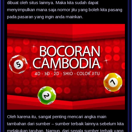
dibuat oleh situs lainnya. Maka kita sudah dapat
menyimpulkan mana saja nomor jitu yang boleh kita pasang
pada pasaran yang ingin anda mainkan.
Oleh karena itu, sangat penting mencari angka main
tambahan dari sumber – sumber terbaik lainnya sebelum kita
melakukan taruhan. Namun, dari segala sumber terbaik yang