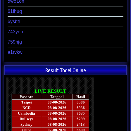
5w518n
61fhuq
6ysbtl
743yen
759hjg
a1rvkw
Result Togel Online