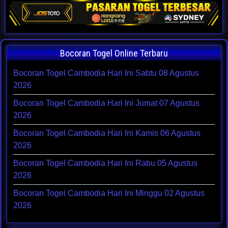
Bocoran Togel Online Terbaru
Bocoran Togel Cambodia Hari Ini Sabtu 08 Agustus
2026
Bocoran Togel Cambodia Hari Ini Jumat 07 Agustus
2026
Bocoran Togel Cambodia Hari Ini Kamis 06 Agustus
2026
Bocoran Togel Cambodia Hari Ini Rabu 05 Agustus
2026
Bocoran Togel Cambodia Hari Ini Minggu 02 Agustus
2026