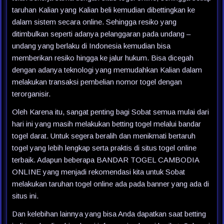
taruhan Kalian yang Kalian beli kemudian dibettingkan ke
dalam sistem secara online. Sehingga resiko yang
ditimbulkan seperti adanya pelanggaran pada undang –
undang yang berlaku di Indonesia kemudian bisa
memberikan resiko hingga ke jalur hukum. Bisa dicegah
dengan adanya teknologi yang memudahkan Kalian dalam
melakukan transaksi pembelian nomor togel dengan
terorganisir.
Oleh Karena itu, sangat penting bagi Sobat semua mulai dari
hari ini yang masih melakukan betting togel melalui bandar
togel darat. Untuk segera beralih dan menikmati bertaruh
togel yang lebih lengkap serta praktis di situs togel online
terbaik. Adapun beberapa BANDAR TOGEL CAMBODIA
ONLINE yang menjadi rekomendasi kita untuk Sobat
melakukan taruhan togel online ada pada banner yang ada di
situs ini.
Dan kelebihan lainnya yang bisa Anda dapatkan saat betting