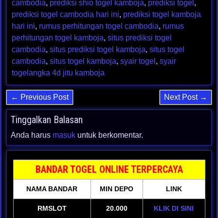
cambodia
,
prediksi shio togel kamboja
,
prediksi togel
,
prediksi togel cambodia hari ini
,
prediksi togel kamboja
hari ini
,
rumus perhitungan togel cambodia
,
rumus
perhitungan togel kamboja
,
situs prediksi togel
cambodia
,
situs prediksi togel kamboja
,
situs togel
cambodia
,
situs togel kamboja
,
syair togel
,
syair
togelangka 4d jitu kamboja
← Previous Post
Next Post →
Tinggalkan Balasan
Anda harus
masuk
untuk berkomentar.
BANDAR TOGEL ONLINE TERPERCAYA
NAMA BANDAR
MIN DEPO
LINK
RMSLOT
20.000
KLIK DI SINI