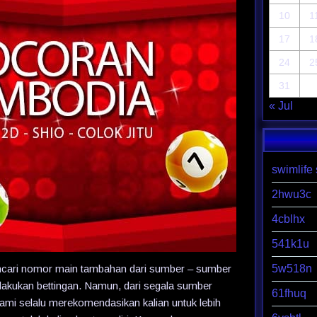
10
1
17
1
24
2
31
« Jul
swimlife
2hwu3c
4cblhx
541k1u
encari nomor main tambahan dari sumber – sumber
5w518n
lakukan bettingan. Namun, dari segala sumber
61fhuq
ami selalu merekomendasikan kalian untuk lebih