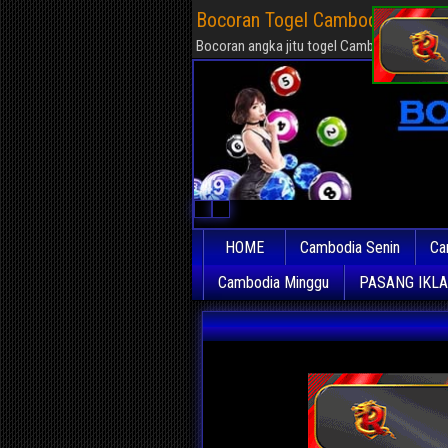
Bocoran Togel Cambodia AKUR
Bocoran angka jitu togel Cambodia paling a
HOME
Cambodia Senin
Ca
Cambodia Minggu
PASANG IKL