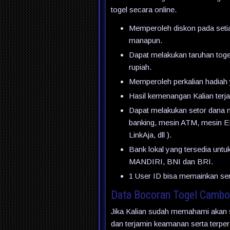
togel secara online.
Memperoleh diskon pada setia
manapun.
Dapat melakukan taruhan togel
rupiah.
Memperoleh perkalian hadiah y
Hasil kemenangan Kalian terj
Dapat melakukan setor dana me
banking, mesin ATM, mesin ED
LinkAja, dll ).
Bank lokal yang tersedia untu
MANDIRI, BNI dan BRI.
1 User ID bisa memainkan se
Data Bocoran Togel Cambod
Jika Kalian sudah memahami akan s
dan terjamin keamanan serta terpe