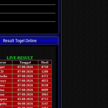
Result Togel Online