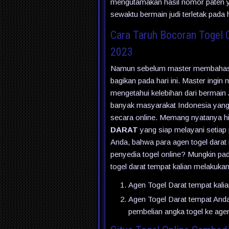
mengutamakan hasil nomor paten ya
sewaktu bermain judi terletak pada 
Cara Taruh Bocoran Togel 
2023
Namun sebelum master membahas l
bagikan pada hari ini. Master ingin
mengetahui kelebihan dari bermai
banyak masyarakat Indonesia yang
secara online. Memang nyatanya hi
DARAT
yang siap melayani setia
Anda, bahwa para agen togel darat 
penyedia togel online? Mungkin pa
togel darat tempat kalian melakukan
Agen Togel Darat tempat kalia
Agen Togel Darat tempat And
pembelian angka togel ke agen