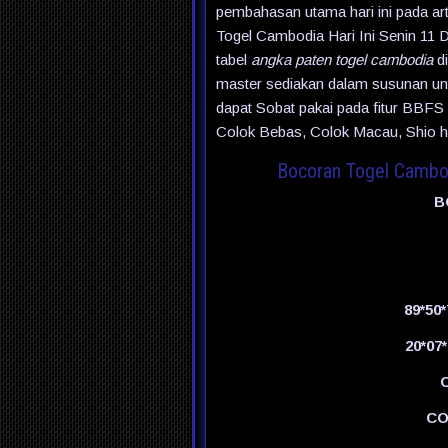
pembahasan utama hari ini pada ar
Togel Cambodia Hari Ini Senin 11 D
tabel
angka paten togel cambodia
di
master sediakan dalam susunan u
dapat Sobat pakai pada fitur BBF
Colok Bebas, Colok Macau, Shio h
Bocoran Togel Cambod
B
89*50*
20*07*
CO