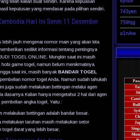
6ysbtl
ng telah kalian buat sendiri. Karena kepuasan
hasil keputusan yang mendasar pada pilihan sendiri.
743yen
Cambodia Hari Ini Senin 11 Desember
759hjg
a1rvkw
ebih jauh mengenai nomor main yang akan kita
 memberikan sedikit informasi tentang pentingnya
n JUDI TOGEL ONLINE. Mungkin saat ini masih
 hobi game togel, namun belum menikmatinya
ngga saat ini, masih banyak
BANDAR TOGEL
p pembelian nomor togel Anda. Namun sudah tahukah
ini juga sudah melakukan bettingan melalui agen
da dasarnya Kalian hanya mengetahui 2 hal dari agen
 pembelian angka togel. Yaitu :
n melakukan bettingan adalah bandar besar.
a melakukan taruhan masih melakukan setor
 togel darat yang lebih besar.