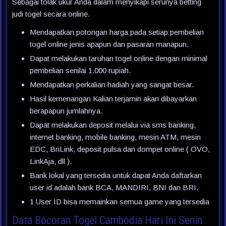
Sebagai tolak ukur Anda dalam menyikapi serunya betting
judi togel secara online.
Mendapatkan potongan harga pada setiap pembelian
togel online jenis apapun dan pasaran manapun.
Dapat melakukan taruhan togel online dengan minimal
pembelian senilai 1.000 rupiah.
Mendapatkan perkalian hadiah yang sangat besar.
Hasil kemenangan Kalian terjamin akan dibayarkan
berapapun jumlahnya.
Dapat melakukan deposit melalui via sms banking,
internet banking, mobile banking, mesin ATM, mesin
EDC, BriLink, deposit pulsa dan dompet online ( OVO,
LinkAja, dll ).
Bank lokal yang tersedia untuk dapat Anda daftarkan
user id adalah bank BCA, MANDIRI, BNI dan BRI.
1 User ID bisa memainkan semua game yang tersedia
Data Bocoran Togel Cambodia Hari Ini Senin