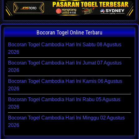
Bocoran Togel Online Terbaru
Bocoran Togel Cambodia Hari Ini Sabtu 08 Agustus
2026
Bocoran Togel Cambodia Hari Ini Jumat 07 Agustus
2026
Bocoran Togel Cambodia Hari Ini Kamis 06 Agustus
2026
Bocoran Togel Cambodia Hari Ini Rabu 05 Agustus
2026
Bocoran Togel Cambodia Hari Ini Minggu 02 Agustus
2026