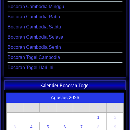
Bocoran Cambodia Minggu
Bocoran Cambodia Rabu
Bocoran Cambodia Sabtu
Bocoran Cambodia Selasa
Bocoran Cambodia Senin
Bocoran Togel Cambodia
Bocoran Togel Hari ini
Kalender Bocoran Togel
Agustus 2026
S
S
R
K
J
S
M
1
2
3
4
5
6
7
8
9