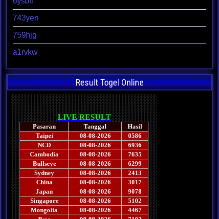
6ysbtl
743yen
759hjg
a1rvkw
Result Togel Online