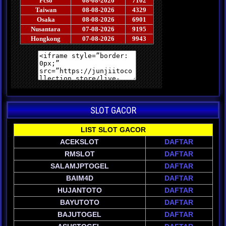
SLOT GACOR
LIST SLOT GACOR
ACEKSLOT
DAFTAR
RMSLOT
DAFTAR
SALAMJPTOGEL
DAFTAR
BAIM4D
DAFTAR
HUJANTOTO
DAFTAR
BAYUTOTO
DAFTAR
BAJUTOGEL
DAFTAR