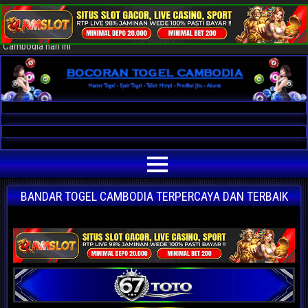
Bocoran Togel Cambodia AKURAT
Bocoran angka jitu togel Cambodia paling akurat | prediksi situs agen
bandar togel Cambodia terpercaya | nomor main Cambodia | data keluaran
Cambodia hari ini
BANDAR TOGEL CAMBODIA TERPERCAYA DAN TERBAIK