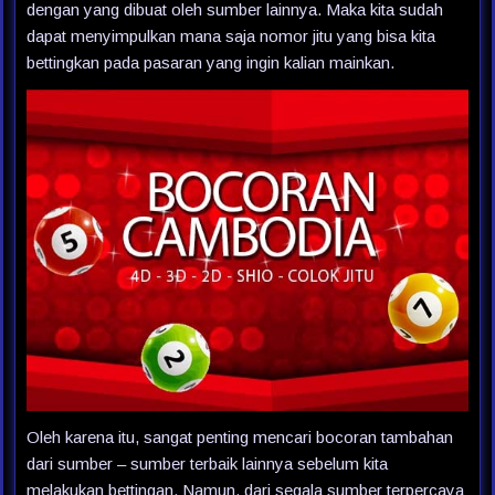
dengan yang dibuat oleh sumber lainnya. Maka kita sudah
dapat menyimpulkan mana saja nomor jitu yang bisa kita
bettingkan pada pasaran yang ingin kalian mainkan.
Oleh karena itu, sangat penting mencari bocoran tambahan
dari sumber – sumber terbaik lainnya sebelum kita
melakukan bettingan. Namun, dari segala sumber terpercaya