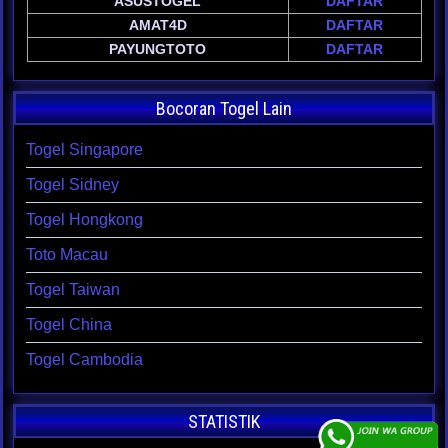
ASUSTOGEL
DAFTAR
AMAT4D
DAFTAR
PAYUNGTOTO
DAFTAR
Bocoran Togel Lain
Togel Singapore
Togel Sidney
Togel Hongkong
Toto Macau
Togel Taiwan
Togel China
Togel Cambodia
STATISTIK