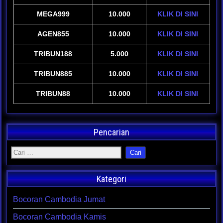
MEGA999
10.000
KLIK DI SINI
AGEN855
10.000
KLIK DI SINI
TRIBUN188
5.000
KLIK DI SINI
TRIBUN885
10.000
KLIK DI SINI
TRIBUN88
10.000
KLIK DI SINI
Pencarian
Kategori
Bocoran Cambodia Jumat
Bocoran Cambodia Kamis