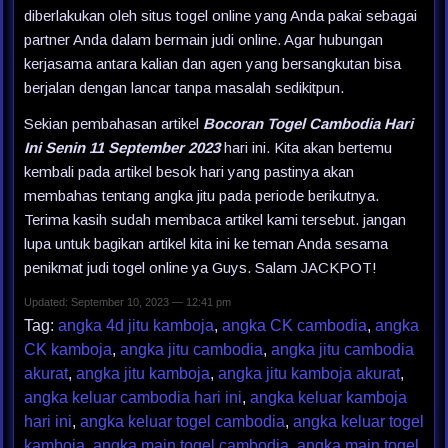
diberlakukan oleh situs togel online yang Anda pakai sebagai
partner Anda dalam bermain judi online. Agar hubungan
kerjasama antara kalian dan agen yang bersangkutan bisa
berjalan dengan lancar tanpa masalah sedikitpun.
Sekian pembahasan artikel
Bocoran Togel Cambodia Hari
Ini Senin 11 September 2023
hari ini. Kita akan bertemu
kembali pada artikel besok hari yang pastinya akan
membahas tentang angka jitu pada periode berikutnya.
Terima kasih sudah membaca artikel kami tersebut. jangan
lupa untuk bagikan artikel kita ini ke teman Anda sesama
penikmat judi togel online ya Guys. Salam JACKPOT!
Updated: September 10, 2023 — 12:41 pm
Tag:
angka 4d jitu kamboja
,
angka CK cambodia
,
angka
CK kamboja
,
angka jitu cambodia
,
angka jitu cambodia
akurat
,
angka jitu kamboja
,
angka jitu kamboja akurat
,
angka keluar cambodia hari ini
,
angka keluar kamboja
hari ini
,
angka keluar togel cambodia
,
angka keluar togel
kamboja
,
angka main togel cambodia
,
angka main togel