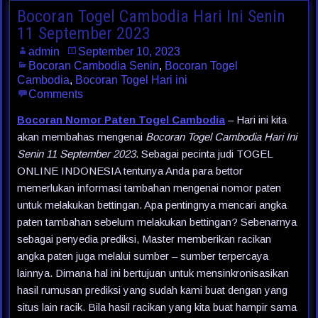
Bocoran Togel Cambodia Hari Ini Senin
11 September 2023
admin
September 10, 2023
Bocoran Cambodia Senin
,
Bocoran Togel
Cambodia
,
Bocoran Togel Hari ini
Comments
Bocoran Nomor Paten Togel Cambodia
– Hari ini kita
akan membahas mengenai
Bocoran Togel Cambodia Hari Ini
Senin 11 September 2023
. Sebagai pecinta judi TOGEL
ONLINE INDONESIA tentunya Anda para bettor
memerlukan informasi tambahan mengenai nomor paten
untuk melakukan bettingan. Apa pentingnya mencari angka
paten tambahan sebelum melakukan bettingan? Sebenarnya
sebagai penyedia prediksi, Master memberikan racikan
angka paten juga melalui sumber – sumber terpercaya
lainnya. Dimana hal ini bertujuan untuk mensinkronisasikan
hasil rumusan prediksi yang sudah kami buat dengan yang
situs lain racik. Bila hasil racikan yang kita buat hampir sama