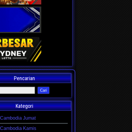
Pencarian
Kategori
 Cambodia Jumat
 Cambodia Kamis