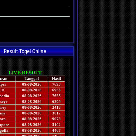
Result Togel Online