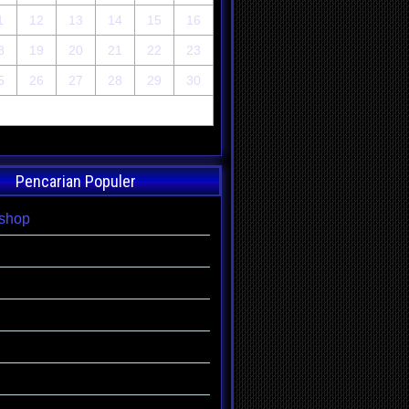
1
12
13
14
15
16
8
19
20
21
22
23
5
26
27
28
29
30
Pencarian Populer
 shop