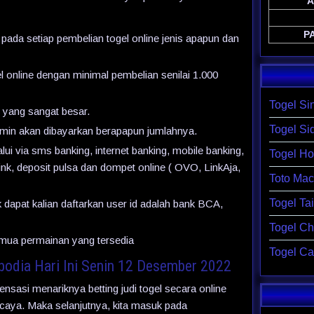
A
P
ada setiap pembelian togel online jenis apapun dan
 online dengan minimal pembelian senilai 1.000
Togel Si
 yang sangat besar.
Togel Si
min akan dibayarkan berapapun jumlahnya.
ui via sms banking, internet banking, mobile banking,
Togel H
k, deposit pulsa dan dompet online ( OVO, LinkAja,
Toto Ma
Togel Ta
k dapat kalian daftarkan user id adalah bank BCA,
Togel Ch
mua permainan yang tersedia
Togel C
odia Hari Ini Senin 12 Desember 2022
sasi menariknya betting judi togel secara online
rcaya. Maka selanjutnya, kita masuk pada