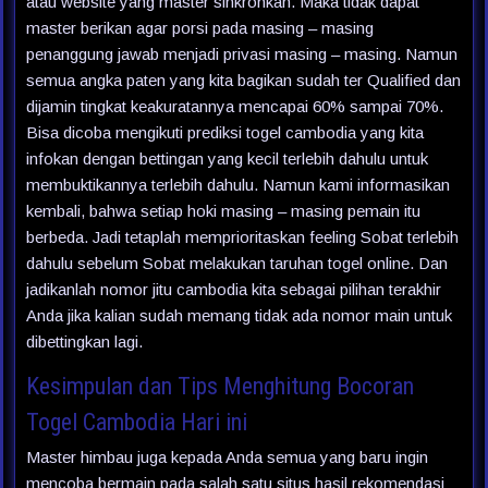
atau website yang master sinkronkan. Maka tidak dapat
master berikan agar porsi pada masing – masing
penanggung jawab menjadi privasi masing – masing. Namun
semua angka paten yang kita bagikan sudah ter Qualified dan
dijamin tingkat keakuratannya mencapai 60% sampai 70%.
Bisa dicoba mengikuti prediksi togel cambodia yang kita
infokan dengan bettingan yang kecil terlebih dahulu untuk
membuktikannya terlebih dahulu. Namun kami informasikan
kembali, bahwa setiap hoki masing – masing pemain itu
berbeda. Jadi tetaplah memprioritaskan feeling Sobat terlebih
dahulu sebelum Sobat melakukan taruhan togel online. Dan
jadikanlah nomor jitu cambodia kita sebagai pilihan terakhir
Anda jika kalian sudah memang tidak ada nomor main untuk
dibettingkan lagi.
Kesimpulan dan Tips Menghitung Bocoran
Togel Cambodia Hari ini
Master himbau juga kepada Anda semua yang baru ingin
mencoba bermain pada salah satu situs hasil rekomendasi