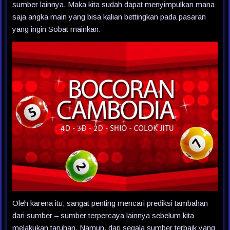
sumber lainnya. Maka kita sudah dapat menyimpulkan mana
saja angka main yang bisa kalian bettingkan pada pasaran
yang ingin Sobat mainkan.
Oleh karena itu, sangat penting mencari prediksi tambahan
dari sumber – sumber terpercaya lainnya sebelum kita
melakukan taruhan. Namun, dari segala sumber terbaik yang