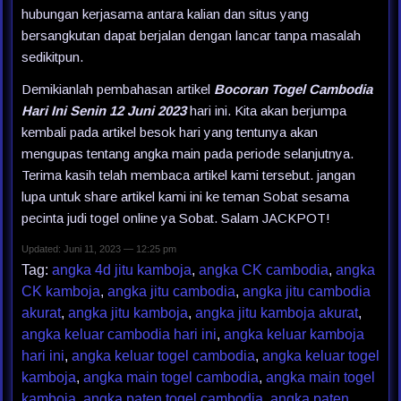
hubungan kerjasama antara kalian dan situs yang
bersangkutan dapat berjalan dengan lancar tanpa masalah
sedikitpun.
Demikianlah pembahasan artikel
Bocoran Togel Cambodia
Hari Ini Senin 12 Juni 2023
hari ini. Kita akan berjumpa
kembali pada artikel besok hari yang tentunya akan
mengupas tentang angka main pada periode selanjutnya.
Terima kasih telah membaca artikel kami tersebut. jangan
lupa untuk share artikel kami ini ke teman Sobat sesama
pecinta judi togel online ya Sobat. Salam JACKPOT!
Updated: Juni 11, 2023 — 12:25 pm
Tag:
angka 4d jitu kamboja
,
angka CK cambodia
,
angka
CK kamboja
,
angka jitu cambodia
,
angka jitu cambodia
akurat
,
angka jitu kamboja
,
angka jitu kamboja akurat
,
angka keluar cambodia hari ini
,
angka keluar kamboja
hari ini
,
angka keluar togel cambodia
,
angka keluar togel
kamboja
,
angka main togel cambodia
,
angka main togel
kamboja
,
angka paten togel cambodia
,
angka paten