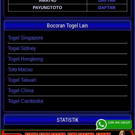
AMAT4D
DAFTAR
PAYUNGTOTO
DAFTAR
Bocoran Togel Lain
Togel Singapore
Togel Sidney
Togel Hongkong
Toto Macau
Togel Taiwan
Togel China
Togel Cambodia
STATISTIK