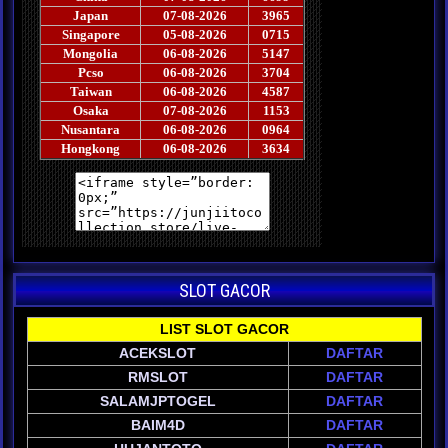
SLOT GACOR
LIST SLOT GACOR
ACEKSLOT
DAFTAR
RMSLOT
DAFTAR
SALAMJPTOGEL
DAFTAR
BAIM4D
DAFTAR