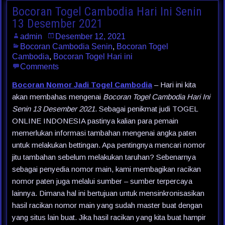
Bocoran Togel Cambodia Hari Ini Senin
13 Desember 2021
admin
Desember 12, 2021
Bocoran Cambodia Senin
,
Bocoran Togel
Cambodia
,
Bocoran Togel Hari ini
Comments
Bocoran Nomor Jadi Togel Cambodia
– Hari ini kita
akan membahas mengenai
Bocoran Togel Cambodia Hari Ini
Senin 13 Desember 2021
. Sebagai penikmat judi TOGEL
ONLINE INDONESIA pastinya kalian para pemain
memerlukan informasi tambahan mengenai angka paten
untuk melakukan bettingan. Apa pentingnya mencari nomor
jitu tambahan sebelum melakukan taruhan? Sebenarnya
sebagai penyedia nomor main, kami membagikan racikan
nomor paten juga melalui sumber – sumber terpercaya
lainnya. Dimana hal ini bertujuan untuk mensinkronisasikan
hasil racikan nomor main yang sudah master buat dengan
yang situs lain buat. Jika hasil racikan yang kita buat hampir