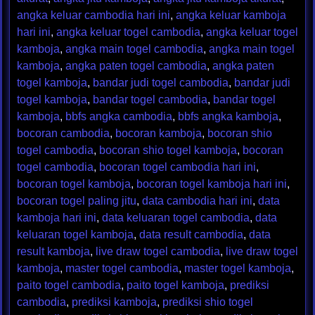
angka keluar cambodia hari ini
,
angka keluar kamboja
hari ini
,
angka keluar togel cambodia
,
angka keluar togel
kamboja
,
angka main togel cambodia
,
angka main togel
kamboja
,
angka paten togel cambodia
,
angka paten
togel kamboja
,
bandar judi togel cambodia
,
bandar judi
togel kamboja
,
bandar togel cambodia
,
bandar togel
kamboja
,
bbfs angka cambodia
,
bbfs angka kamboja
,
bocoran cambodia
,
bocoran kamboja
,
bocoran shio
togel cambodia
,
bocoran shio togel kamboja
,
bocoran
togel cambodia
,
bocoran togel cambodia hari ini
,
bocoran togel kamboja
,
bocoran togel kamboja hari ini
,
bocoran togel paling jitu
,
data cambodia hari ini
,
data
kamboja hari ini
,
data keluaran togel cambodia
,
data
keluaran togel kamboja
,
data result cambodia
,
data
result kamboja
,
live draw togel cambodia
,
live draw togel
kamboja
,
master togel cambodia
,
master togel kamboja
,
paito togel cambodia
,
paito togel kamboja
,
prediksi
cambodia
,
prediksi kamboja
,
prediksi shio togel