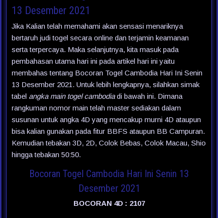
13 Desember 2021
Jika Kalian telah memahami akan sensasi menariknya
bertaruh judi togel secara online dan terjamin keamanan
serta terpercaya. Maka selanjutnya, kita masuk pada
pembahasan utama hari ini pada artikel hari ini yaitu
membahas tentang Bocoran Togel Cambodia Hari Ini Senin
13 Desember 2021. Untuk lebih lengkapnya, silahkan simak
tabel
angka main togel cambodia
di bawah ini. Dimana
rangkuman nomor main telah master sediakan dalam
susunan untuk angka 4D yang mencakup murni 4D ataupun
bisa kalian gunakan pada fitur BBFS ataupun BB Campuran.
Kemudian tebakan 3D, 2D, Colok Bebas, Colok Macau, Shio
hingga tebakan 50:50.
Bocoran Togel Cambodia Hari Ini Senin 13
Desember 2021
BOCORAN 4D : 2107