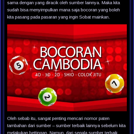
sama dengan yang diracik oleh sumber lainnya. Maka kita
sudah bisa menyimpulkan mana saja bocoran yang boleh
kita pasang pada pasaran yang ingin Sobat mainkan.
Oleh sebab itu, sangat penting mencari nomor paten
tambahan dari sumber – sumber terbaik lainnya sebelum kita
melakukan bettingan. Namun, dari segala sumber terbaik