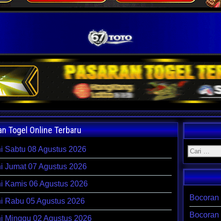
n Togel Online Terbaru
i Sabtu 08 Agustus 2026
i Jumat 07 Agustus 2026
ni Kamis 06 Agustus 2026
Bocoran
ni Rabu 05 Agustus 2026
Bocoran
ni Minggu 02 Agustus 2026