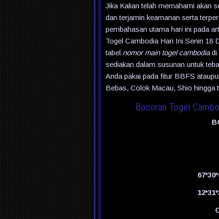
Jika Kalian telah memahami akan se
dan terjamin keamanan serta terpe
pembahasan utama hari ini pada ar
Togel Cambodia Hari Ini Senin 18 D
tabel
nomor main togel cambodia
di
sediakan dalam susunan untuk teb
Anda pakai pada fitur BBFS atau
Bebas, Colok Macau, Shio hingga t
Bocoran Togel Cambod
B
67*30*
12*31*