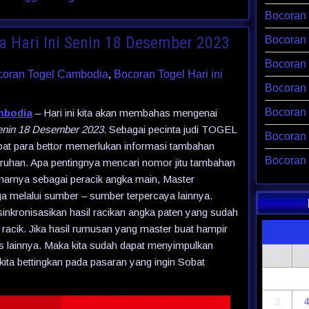
Bocoran
 Hari Ini Senin 18 Desember 2023
Bocoran
Bocoran
coran Togel Cambodia
,
Bocoran Togel Hari ini
Bocoran
Bocoran
mbodia
– Hari ini kita akan membahas mengenai
Senin 18 Desember 2023
. Sebagai pecinta judi TOGEL
Bocoran
 para bettor memerlukan informasi tambahan
Bocoran 
aruhan. Apa pentingnya mencari nomor jitu tambahan
arnya sebagai peracik angka main, Master
a melalui sumber – sumber terpercaya lainnya.
sinkronisasikan hasil racikan angka paten yang sudah
racik. Jika hasil rumusan yang master buat hampir
us lainnya. Maka kita sudah dapat menyimpulkan
S
ita bettingkan pada pasaran yang ingin Sobat
3