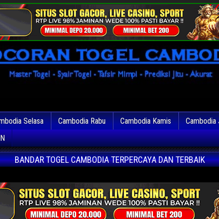
AT
kurat | prediksi situs agen bandar togel Cambodia terpercaya | nomor main Ca
mbodia Selasa
Cambodia Rabu
Cambodia Kamis
Cambodia 
AN
BANDAR TOGEL CAMBODIA TERPERCAYA DAN TERBAIK