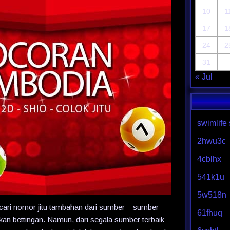
10
1
17
1
24
2
31
« Jul
swimlife
2hwu3c
4cblhx
541k1u
5w518n
ncari nomor jitu tambahan dari sumber – sumber
61fhuq
ukan bettingan. Namun, dari segala sumber terbaik