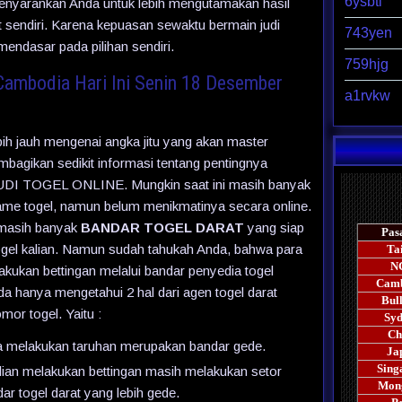
6ysbtl
menyarankan Anda untuk lebih mengutamakan hasil
 sendiri. Karena kepuasan sewaktu bermain judi
743yen
mendasar pada pilihan sendiri.
759hjg
Cambodia Hari Ini Senin 18 Desember
a1rvkw
h jauh mengenai angka jitu yang akan master
mbagikan sedikit informasi tentang pentingnya
g JUDI TOGEL ONLINE. Mungkin saat ini masih banyak
ame togel, namun belum menikmatinya secara online.
 masih banyak
BANDAR TOGEL DARAT
yang siap
ogel kalian. Namun sudah tahukah Anda, bahwa para
elakukan bettingan melalui bandar penyedia togel
a hanya mengetahui 2 hal dari agen togel darat
mor togel. Yaitu :
a melakukan taruhan merupakan bandar gede.
lian melakukan bettingan masih melakukan setor
ar togel darat yang lebih gede.