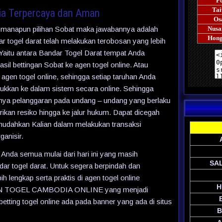
ia Terpercaya dan Aman
an manapun pilihan Sobat maka jawabannya adalah
ar togel darat telah melakukan terobosan yang lebih
Yaitu antara Bandar Togel Darat tempat Anda
sil bettingan Sobat ke agen togel online. Atau
agen togel online, sehingga setiap taruhan Anda
kkan ke dalam sistem secara online. Sehingga
danya pelanggaran pada undang – undang yang berlaku
ikan resiko hingga ke jalur hukum. Dapat dicegah
udahkan Kalian dalam melakukan transaksi
ganisir.
 Anda semua mulai dari hari ini yang masih
SA
dar togel darat. Untuk segera berpindah dan
h lengkap serta praktis di agen togel online
H
GEN TOGEL CAMBODIA ONLINE yang menjadi
betting togel online ada pada banner yang ada di situs
B