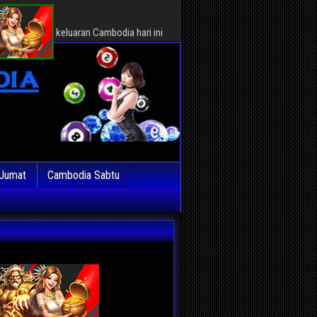
mbodia | data keluaran Cambodia hari ini
Jumat
Cambodia Sabtu