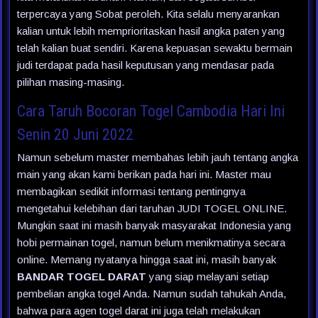
terpercaya yang Sobat peroleh. Kita selalu menyarankan
kalian untuk lebih memprioritaskan hasil angka paten yang
telah kalian buat sendiri. Karena kepuasan sewaktu bermain
judi terdapat pada hasil keputusan yang mendasar pada
pilihan masing-masing.
Cara Taruh Bocoran Togel Cambodia Hari Ini
Senin 20 Juni 2022
Namun sebelum master membahas lebih jauh tentang angka
main yang akan kami berikan pada hari ini. Master mau
membagikan sedikit informasi tentang pentingnya
mengetahui kelebihan dari taruhan JUDI TOGEL ONLINE.
Mungkin saat ini masih banyak masyarakat Indonesia yang
hobi permainan togel, namun belum menikmatinya secara
online. Memang nyatanya hingga saat ini, masih banyak
BANDAR TOGEL DARAT
yang siap melayani setiap
pembelian angka togel Anda. Namun sudah tahukah Anda,
bahwa para agen togel darat ini juga telah melakukan