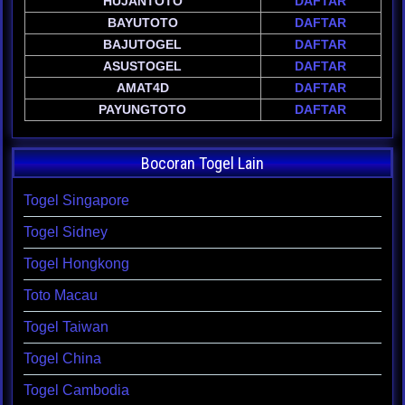
HUJANTOTO
DAFTAR
BAYUTOTO
DAFTAR
BAJUTOGEL
DAFTAR
ASUSTOGEL
DAFTAR
AMAT4D
DAFTAR
PAYUNGTOTO
DAFTAR
Bocoran Togel Lain
Togel Singapore
Togel Sidney
Togel Hongkong
Toto Macau
Togel Taiwan
Togel China
Togel Cambodia