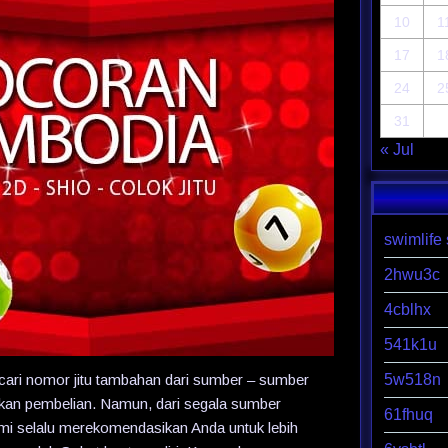
10
1
17
1
24
2
31
« Jul
swimlife
2hwu3c
4cblhx
541k1u
ncari nomor jitu tambahan dari sumber – sumber
5w518n
kukan pembelian. Namun, dari segala sumber
61fhuq
ami selalu merekomendasikan Anda untuk lebih