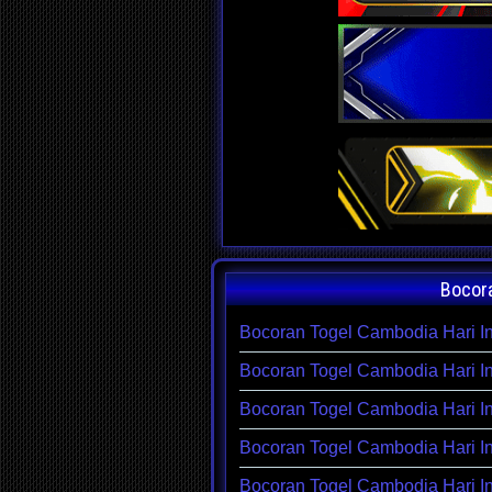
Bocora
Bocoran Togel Cambodia Hari In
Bocoran Togel Cambodia Hari I
Bocoran Togel Cambodia Hari I
Bocoran Togel Cambodia Hari I
Bocoran Togel Cambodia Hari In