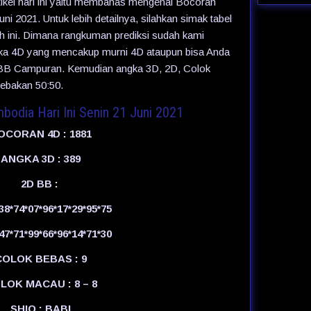
tikel hari ini yaitu membahas mengenai Bocoran
ni 2021. Untuk lebih detailnya, silahkan simak tabel
h ini. Dimana rangkuman prediksi sudah kami
ka 4D yang mencakup murni 4D ataupun bisa Anda
 BB Campuran. Kemudian angka 3D, 2D, Colok
ebakan 50:50.
bodia Hari Ini Senin 21 Juni 2021
OCORAN 4D : 1881
ANGKA 3D : 389
2D BB :
38*74*07*96*17*29*95*75
47*71*99*66*96*14*71*30
COLOK BEBAS : 9
LOK MACAU : 8 – 8
SHIO : BABI