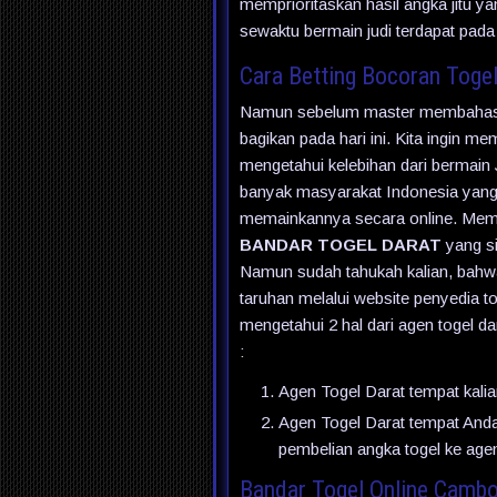
memprioritaskan hasil angka jitu y
sewaktu bermain judi terdapat pada
Cara Betting Bocoran Togel
Namun sebelum master membahas l
bagikan pada hari ini. Kita ingin m
mengetahui kelebihan dari bermai
banyak masyarakat Indonesia yang
memainkannya secara online. Mema
BANDAR TOGEL DARAT
yang s
Namun sudah tahukah kalian, bahwa 
taruhan melalui website penyedia 
mengetahui 2 hal dari agen togel d
:
Agen Togel Darat tempat kalia
Agen Togel Darat tempat And
pembelian angka togel ke agen
Bandar Togel Online Camb