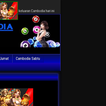
mbodia | data keluaran Cambodia hari ini
Jumat
Cambodia Sabtu