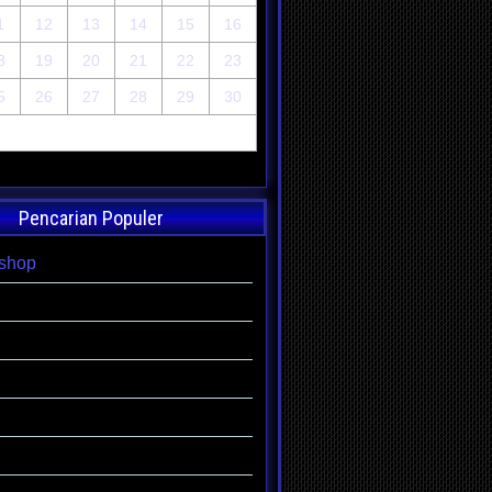
1
12
13
14
15
16
8
19
20
21
22
23
5
26
27
28
29
30
Pencarian Populer
 shop