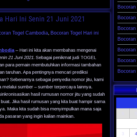
Bocoran
 Hari Ini Senin 21 Juni 2021
Bocoran
Bocoran
coran Togel Cambodia
,
Bocoran Togel Hari ini
Bocoran
Bocoran
mbodia
– Hari ini kita akan membahas mengenai
nin 21 Juni 2021
. Sebagai penikmat judi TOGEL
Bocoran
an para pemain membutuhkan informasi tambahan
Bocoran 
an taruhan. Apa pentingnya mencari prediksi
an? Sebenarnya sebagai penyedia nomor jitu, kami
a melalui sumber – sumber terpercaya lainnya.
sinkronisasikan hasil rumusan nomor jitu yang sudah
buat. Jika hasil rumusan yang kita buat hampir sama
nnya. Maka kita sudah bisa menyimpulkan mana saja
S
a pasaran yang ingin kalian mainkan.
3