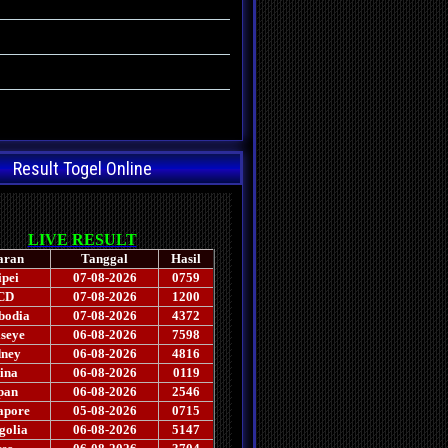
Result Togel Online