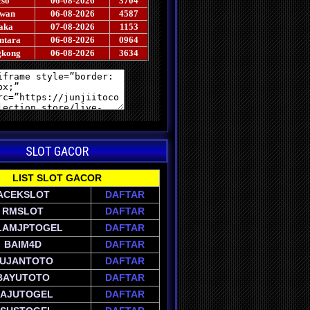
SLOT GACOR
LIST SLOT GACOR
ACEKSLOT
DAFTAR
RMSLOT
DAFTAR
LAMJPTOGEL
DAFTAR
BAIM4D
DAFTAR
UJANTOTO
DAFTAR
BAYUTOTO
DAFTAR
AJUTOGEL
DAFTAR