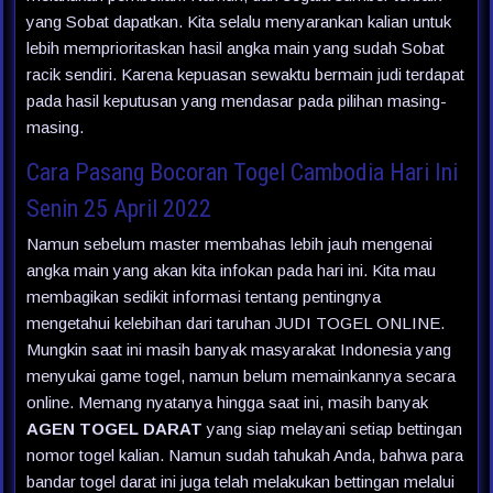
yang Sobat dapatkan. Kita selalu menyarankan kalian untuk
lebih memprioritaskan hasil angka main yang sudah Sobat
racik sendiri. Karena kepuasan sewaktu bermain judi terdapat
pada hasil keputusan yang mendasar pada pilihan masing-
masing.
Cara Pasang Bocoran Togel Cambodia Hari Ini
Senin 25 April 2022
Namun sebelum master membahas lebih jauh mengenai
angka main yang akan kita infokan pada hari ini. Kita mau
membagikan sedikit informasi tentang pentingnya
mengetahui kelebihan dari taruhan JUDI TOGEL ONLINE.
Mungkin saat ini masih banyak masyarakat Indonesia yang
menyukai game togel, namun belum memainkannya secara
online. Memang nyatanya hingga saat ini, masih banyak
AGEN TOGEL DARAT
yang siap melayani setiap bettingan
nomor togel kalian. Namun sudah tahukah Anda, bahwa para
bandar togel darat ini juga telah melakukan bettingan melalui