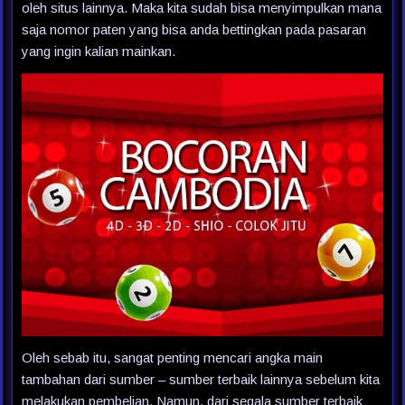
oleh situs lainnya. Maka kita sudah bisa menyimpulkan mana
saja nomor paten yang bisa anda bettingkan pada pasaran
yang ingin kalian mainkan.
Oleh sebab itu, sangat penting mencari angka main
tambahan dari sumber – sumber terbaik lainnya sebelum kita
melakukan pembelian. Namun, dari segala sumber terbaik