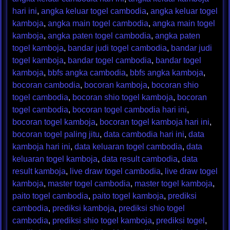
hari ini
,
angka keluar togel cambodia
,
angka keluar togel
kamboja
,
angka main togel cambodia
,
angka main togel
kamboja
,
angka paten togel cambodia
,
angka paten
togel kamboja
,
bandar judi togel cambodia
,
bandar judi
togel kamboja
,
bandar togel cambodia
,
bandar togel
kamboja
,
bbfs angka cambodia
,
bbfs angka kamboja
,
bocoran cambodia
,
bocoran kamboja
,
bocoran shio
togel cambodia
,
bocoran shio togel kamboja
,
bocoran
togel cambodia
,
bocoran togel cambodia hari ini
,
bocoran togel kamboja
,
bocoran togel kamboja hari ini
,
bocoran togel paling jitu
,
data cambodia hari ini
,
data
kamboja hari ini
,
data keluaran togel cambodia
,
data
keluaran togel kamboja
,
data result cambodia
,
data
result kamboja
,
live draw togel cambodia
,
live draw togel
kamboja
,
master togel cambodia
,
master togel kamboja
,
paito togel cambodia
,
paito togel kamboja
,
prediksi
cambodia
,
prediksi kamboja
,
prediksi shio togel
cambodia
,
prediksi shio togel kamboja
,
prediksi togel
,