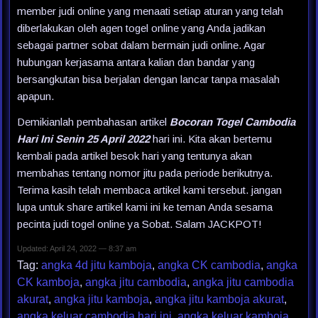
member judi online yang menaati setiap aturan yang telah
diberlakukan oleh agen togel online yang Anda jadikan
sebagai partner sobat dalam bermain judi online. Agar
hubungan kerjasama antara kalian dan bandar yang
bersangkutan bisa berjalan dengan lancar tanpa masalah
apapun.
Demikianlah pembahasan artikel
Bocoran Togel Cambodia
Hari Ini Senin 25 April 2022
hari ini. Kita akan bertemu
kembali pada artikel besok hari yang tentunya akan
membahas tentang nomor jitu pada periode berikutnya.
Terima kasih telah membaca artikel kami tersebut. jangan
lupa untuk share artikel kami ini ke teman Anda sesama
pecinta judi togel online ya Sobat. Salam JACKPOT!
Updated: April 24, 2022 — 8:37 am
Tag:
angka 4d jitu kamboja
,
angka CK cambodia
,
angka
CK kamboja
,
angka jitu cambodia
,
angka jitu cambodia
akurat
,
angka jitu kamboja
,
angka jitu kamboja akurat
,
angka keluar cambodia hari ini
,
angka keluar kamboja