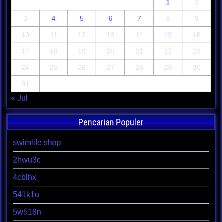
1
2
3
4
5
6
7
8
9
10
11
12
13
14
15
16
17
18
19
20
21
22
23
24
25
26
27
28
29
30
31
« Jul
Pencarian Populer
swimlife shop
2hwu3c
4cblhx
541k1u
5w518n