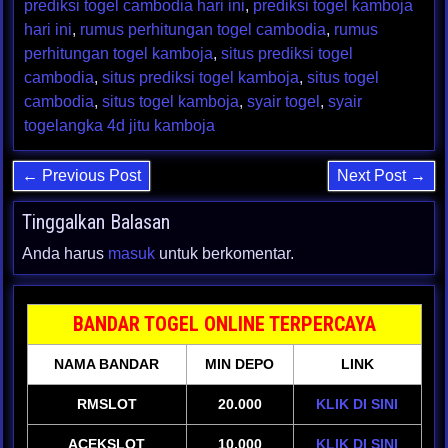
prediksi togel cambodia hari ini
,
prediksi togel kamboja
hari ini
,
rumus perhitungan togel cambodia
,
rumus
perhitungan togel kamboja
,
situs prediksi togel
cambodia
,
situs prediksi togel kamboja
,
situs togel
cambodia
,
situs togel kamboja
,
syair togel
,
syair
togelangka 4d jitu kamboja
← Previous Post
Next Post →
Tinggalkan Balasan
Anda harus
masuk
untuk berkomentar.
BANDAR TOGEL ONLINE TERPERCAYA
NAMA BANDAR
MIN DEPO
LINK
RMSLOT
20.000
KLIK DI SINI
ACEKSLOT
10.000
KLIK DI SINI