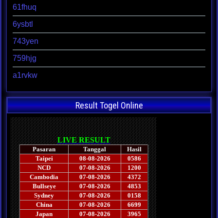
61fhuq
6ysbtl
743yen
759hjg
a1rvkw
Result Togel Online