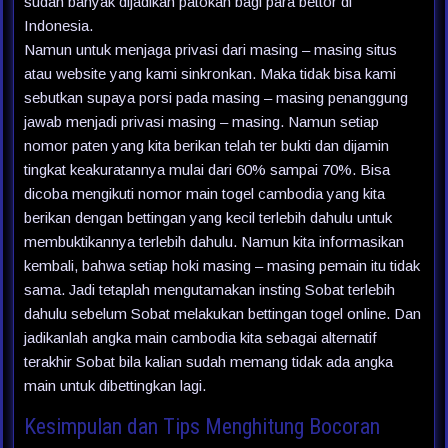
sudah banyak dijadikan patokan bagi para bettor di
Indonesia.
Namun untuk menjaga privasi dari masing – masing situs
atau website yang kami sinkronkan. Maka tidak bisa kami
sebutkan supaya porsi pada masing – masing penanggung
jawab menjadi privasi masing – masing. Namun setiap
nomor paten yang kita berikan telah ter bukti dan dijamin
tingkat keakuratannya mulai dari 60% sampai 70%. Bisa
dicoba mengikuti nomor main togel cambodia yang kita
berikan dengan bettingan yang kecil terlebih dahulu untuk
membuktikannya terlebih dahulu. Namun kita informasikan
kembali, bahwa setiap hoki masing – masing pemain itu tidak
sama. Jadi tetaplah mengutamakan insting Sobat terlebih
dahulu sebelum Sobat melakukan bettingan togel online. Dan
jadikanlah angka main cambodia kita sebagai alternatif
terakhir Sobat bila kalian sudah memang tidak ada angka
main untuk dibettingkan lagi.
Kesimpulan dan Tips Menghitung Bocoran