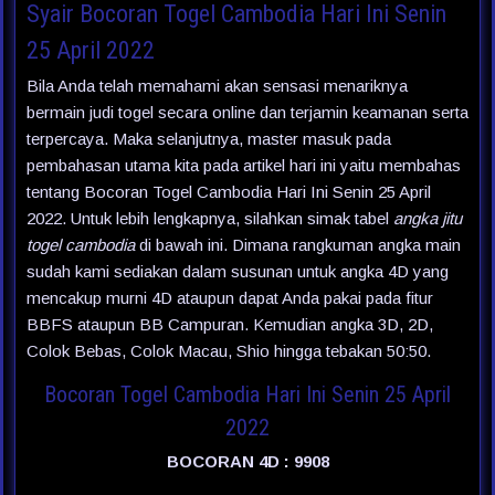
Syair Bocoran Togel Cambodia Hari Ini Senin
25 April 2022
Bila Anda telah memahami akan sensasi menariknya
bermain judi togel secara online dan terjamin keamanan serta
terpercaya. Maka selanjutnya, master masuk pada
pembahasan utama kita pada artikel hari ini yaitu membahas
tentang Bocoran Togel Cambodia Hari Ini Senin 25 April
2022. Untuk lebih lengkapnya, silahkan simak tabel
angka jitu
togel cambodia
di bawah ini. Dimana rangkuman angka main
sudah kami sediakan dalam susunan untuk angka 4D yang
mencakup murni 4D ataupun dapat Anda pakai pada fitur
BBFS ataupun BB Campuran. Kemudian angka 3D, 2D,
Colok Bebas, Colok Macau, Shio hingga tebakan 50:50.
Bocoran Togel Cambodia Hari Ini Senin 25 April
2022
BOCORAN 4D : 9908