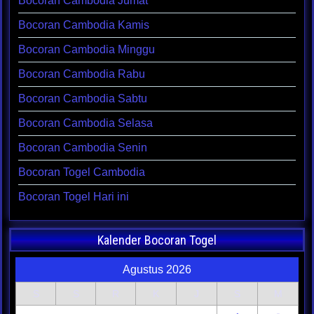
Bocoran Cambodia Jumat
Bocoran Cambodia Kamis
Bocoran Cambodia Minggu
Bocoran Cambodia Rabu
Bocoran Cambodia Sabtu
Bocoran Cambodia Selasa
Bocoran Cambodia Senin
Bocoran Togel Cambodia
Bocoran Togel Hari ini
Kalender Bocoran Togel
Agustus 2026
S
S
R
K
J
S
M