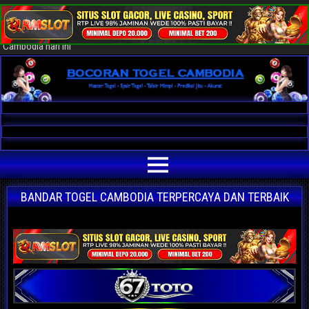
Bocoran Togel Cambodia AKURAT
Bocoran angka jitu togel Cambodia paling akurat | prediksi situs agen
bandar togel Cambodia terpercaya | nomor main Cambodia | data keluaran
Cambodia hari ini
BANDAR TOGEL CAMBODIA TERPERCAYA DAN TERBAIK