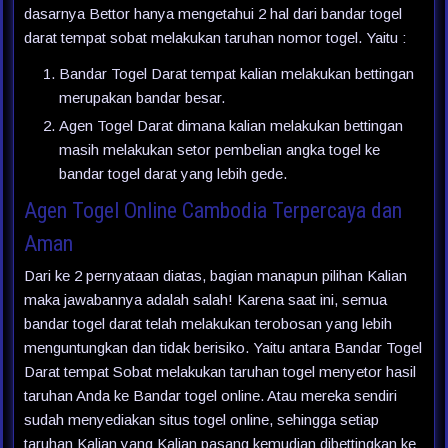
dasarnya Bettor hanya mengetahui 2 hal dari bandar togel
darat tempat sobat melakukan taruhan nomor togel. Yaitu :
Bandar Togel Darat tempat kalian melakukan bettingan
merupakan bandar besar.
Agen Togel Darat dimana kalian melakukan bettingan
masih melakukan setor pembelian angka togel ke
bandar togel darat yang lebih gede.
Agen Togel Online Cambodia Terpercaya dan
Aman
Dari ke 2 pernyataan diatas, bagian manapun pilihan Kalian
maka jawabannya adalah salah! Karena saat ini, semua
bandar togel darat telah melakukan terobosan yang lebih
menguntungkan dan tidak berisiko. Yaitu antara Bandar Togel
Darat tempat Sobat melakukan taruhan togel menyetor hasil
taruhan Anda ke Bandar togel online. Atau mereka sendiri
sudah menyediakan situs togel online, sehingga setiap
taruhan Kalian yang Kalian pasang kemudian dibettingkan ke