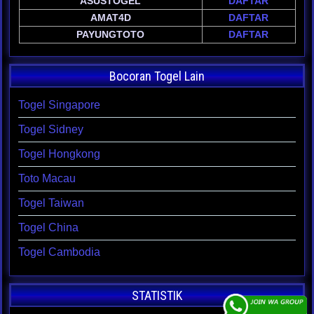
ASUSTOGEL
DAFTAR
AMAT4D
DAFTAR
PAYUNGTOTO
DAFTAR
Bocoran Togel Lain
Togel Singapore
Togel Sidney
Togel Hongkong
Toto Macau
Togel Taiwan
Togel China
Togel Cambodia
STATISTIK