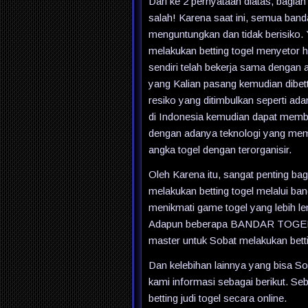
Dari ke 2 pernyataan diatas, bagi
salah! Karena saat ini, semua band
menguntungkan dan tidak berisiko. 
melakukan betting togel menyetor h
sendiri telah bekerja sama dengan a
yang Kalian pasang kemudian dibet
resiko yang ditimbulkan seperti a
di Indonesia kemudian dapat membe
dengan adanya teknologi yang mem
angka togel dengan terorganisir.
Oleh Karena itu, sangat penting bag
melakukan betting togel melalui ban
menikmati game togel yang lebih leng
Adapun beberapa BANDAR TOGEL
master untuk Sobat melakukan bettin
Dan kelebihan lainnya yang bisa Sob
kami informasi sebagai berikut. Se
betting judi togel secara online.