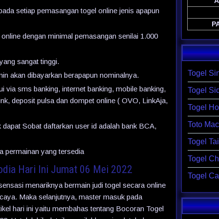
A
ada setiap pemasangan togel online jenis apapun
P
l online dengan minimal pemasangan senilai 1.000
ang sangat tinggi.
Togel Si
min akan dibayarkan berapapun nominalnya.
i via sms banking, internet banking, mobile banking,
Togel Si
k, deposit pulsa dan dompet online ( OVO, LinkAja,
Togel H
Toto Ma
k dapat Sobat daftarkan user id adalah bank BCA,
Togel Ta
 permainan yang tersedia
Togel Ch
dia Hari Ini Jumat 06 Mei 2022
Togel C
nsasi menariknya bermain judi togel secara online
rcaya. Maka selanjutnya, master masuk pada
ikel hari ini yaitu membahas tentang Bocoran Togel