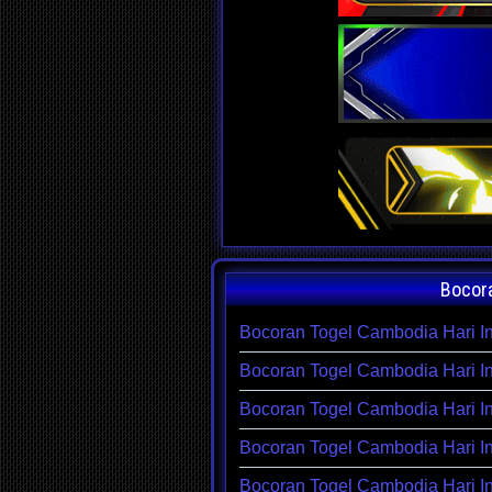
Bocora
Bocoran Togel Cambodia Hari In
Bocoran Togel Cambodia Hari I
Bocoran Togel Cambodia Hari I
Bocoran Togel Cambodia Hari I
Bocoran Togel Cambodia Hari In