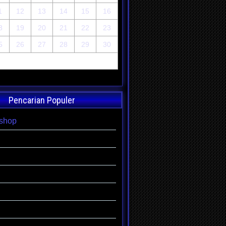
1
12
13
14
15
16
8
19
20
21
22
23
5
26
27
28
29
30
Pencarian Populer
 shop