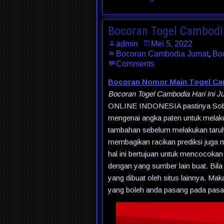
Bocoran Togel Cambodia
admin
Mei 5, 2022
Bocoran Cambodia Jumat
,
Bo
Comments
Bocoran Nomor Main Togel C
Bocoran Togel Cambodia Hari Ini J
ONLINE INDONESIA pastinya Soba
mengenai angka paten untuk melaku
tambahan sebelum melakukan taru
membagikan racikan prediksi juga 
hal ini bertujuan untuk mencocokan
dengan yang sumber lain buat. Bil
yang dibuat oleh situs lainnya. M
yang boleh anda pasang pada pasar