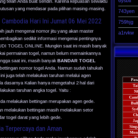
6ysbtl
g telah Anda buat sendiri. Karena kepuasan sewaktu
keputusan yang mendasar pada pilihan masing-masing.
743yen
l Cambodia Hari Ini Jumat 06 Mei 2022
759hjg
h jauh mengenai nomor jitu yang akan master
a1rvkw
membagikan sedikit informasi mengenai pentingnya
g JUDI TOGEL ONLINE. Mungkin saat ini masih banyak
kai permainan togel, namun belum memainkannya
ngga saat ini, masih banyak
BANDAR TOGEL
 bettingan nomor togel Anda. Namun sudah tahukah
ini juga telah melakukan taruhan melalui agen
a dasarnya Kalian hanya mengetahui 2 hal dari
akukan taruhan angka togel. Yaitu :
nda melakukan bettingan merupakan agen gede.
an melakukan bettingan masih melakukan setor
ar togel darat yang lebih gede.
ia Terpercaya dan Aman