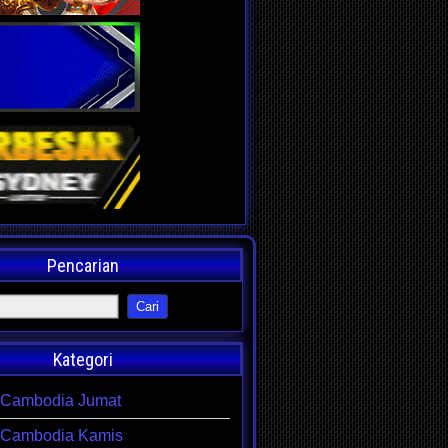
Pencarian
Kategori
 Cambodia Jumat
 Cambodia Kamis