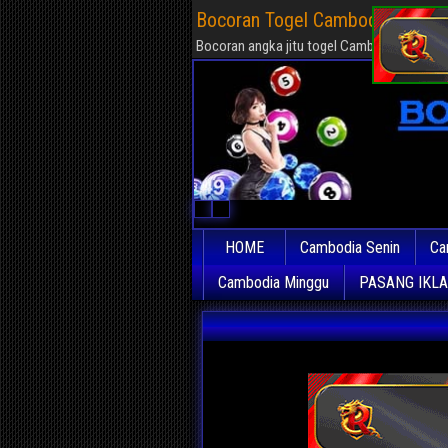
Bocoran Togel Cambodia AKUR
Bocoran angka jitu togel Cambodia paling a
HOME
Cambodia Senin
Ca
Cambodia Minggu
PASANG IKL