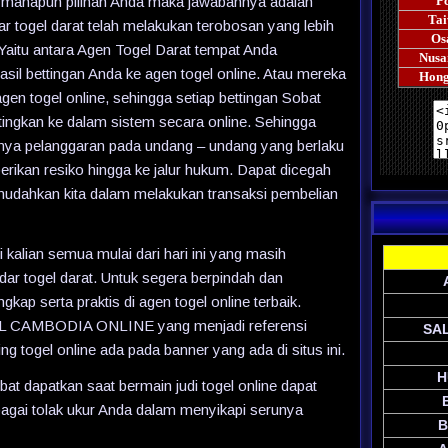
an manapun pilihan Anda maka jawabannya adalah
ar togel darat telah melakukan terobosan yang lebih
Yaitu antara Agen Togel Darat tempat Anda
asil bettingan Anda ke agen togel online. Atau mereka
gen togel online, sehingga setiap bettingan Sobat
tingkan ke dalam sistem secara online. Sehingga
danya pelanggaran pada undang – undang yang berlaku
rikan resiko hingga ke jalur hukum. Dapat dicegah
udahkan kita dalam melakukan transaksi pembelian
i kalian semua mulai dari hari ini yang masih
dar togel darat. Untuk segera berpindah dan
kap serta praktis di agen togel online terbaik.
 CAMBODIA ONLINE yang menjadi referensi
SA
g togel online ada pada banner yang ada di situs ini.
H
at dapatkan saat bermain judi togel online dapat
bagai tolak ukur Anda dalam menyikapi serunya
B