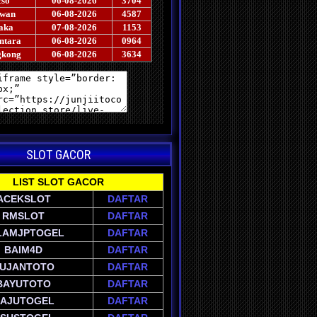
SLOT GACOR
LIST SLOT GACOR
ACEKSLOT
DAFTAR
RMSLOT
DAFTAR
LAMJPTOGEL
DAFTAR
BAIM4D
DAFTAR
UJANTOTO
DAFTAR
BAYUTOTO
DAFTAR
AJUTOGEL
DAFTAR