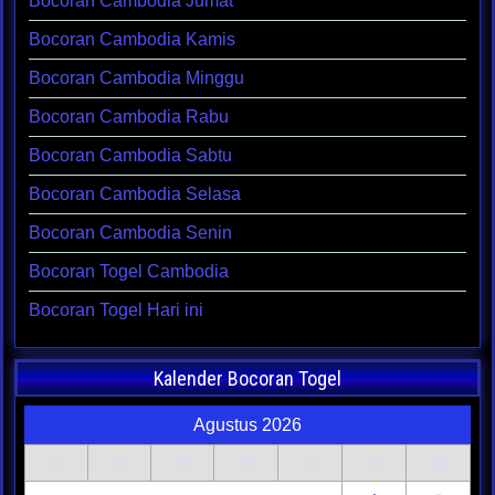
Bocoran Cambodia Jumat
Bocoran Cambodia Kamis
Bocoran Cambodia Minggu
Bocoran Cambodia Rabu
Bocoran Cambodia Sabtu
Bocoran Cambodia Selasa
Bocoran Cambodia Senin
Bocoran Togel Cambodia
Bocoran Togel Hari ini
Kalender Bocoran Togel
Agustus 2026
S
S
R
K
J
S
M