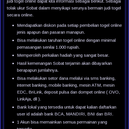
judi togel online dapat kita informasi sebagai berikut. Sebagai
tolak ukur Sobat dalam menyikapi serunya bermain judi togel
secara online.
Mendapatkan diskon pada setiap pembelian togel online
jenis apapun dan pasaran manapun.
Bisa melakukan taruhan togel online dengan minimal
pemasangan senilai 1.000 rupiah.
Memperoleh perkalian hadiah yang sangat besar.
Hasil kemenangan Sobat terjamin akan dibayarkan
berapapun jumlahnya.
Bisa melakukan setor dana melalui via sms banking,
internet banking, mobile banking, mesin ATM, mesin
EDC, BriLink, deposit pulsa dan dompet online ( OVO,
LinkAja, dll ).
Bank lokal yang tersedia untuk dapat kalian daftarkan
user id adalah bank BCA, MANDIRI, BNI dan BRI.
1 Akun bisa memainkan semua permainan yang
tersedia