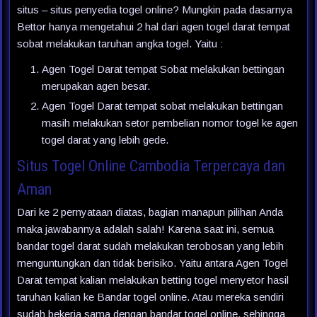
situs – situs penyedia togel online? Mungkin pada dasarnya
Bettor hanya mengetahui 2 hal dari agen togel darat tempat
sobat melakukan taruhan angka togel. Yaitu :
Agen Togel Darat tempat Sobat melakukan bettingan
merupakan agen besar.
Agen Togel Darat tempat sobat melakukan bettingan
masih melakukan setor pembelian nomor togel ke agen
togel darat yang lebih gede.
Situs Togel Online Cambodia Terpercaya dan
Aman
Dari ke 2 pernyataan diatas, bagian manapun pilihan Anda
maka jawabannya adalah salah! Karena saat ini, semua
bandar togel darat sudah melakukan terobosan yang lebih
menguntungkan dan tidak berisiko. Yaitu antara Agen Togel
Darat tempat kalian melakukan betting togel menyetor hasil
taruhan kalian ke Bandar togel online. Atau mereka sendiri
sudah bekerja sama dengan bandar togel online, sehingga