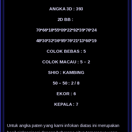
ANGKA 3D : 393
2D BB :
70*66*18*55*09*22*92*39*76*24
48*30*32*36*95*76*21*13*60*19
COLOK BEBAS : 5
COLOK MACAU : 5 – 2
SHIO : KAMBING
50 – 50 : 2 / 8
EKOR : 6
KEPALA : 7
Untuk angka paten yang kami infokan diatas ini merupakan