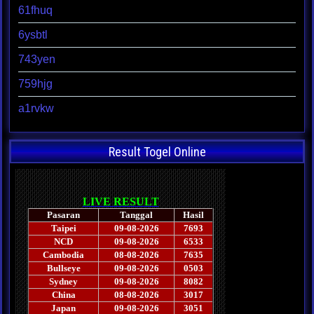
61fhuq
6ysbtl
743yen
759hjg
a1rvkw
Result Togel Online