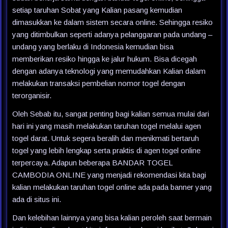
setiap taruhan Sobat yang Kalian pasang kemudian
dimasukkan ke dalam sistem secara online. Sehingga resiko
yang ditimbulkan seperti adanya pelanggaran pada undang –
undang yang berlaku di Indonesia kemudian bisa
memberikan resiko hingga ke jalur hukum. Bisa dicegah
dengan adanya teknologi yang memudahkan Kalian dalam
melakukan transaksi pembelian nomor togel dengan
terorganisir.
Oleh Sebab itu, sangat penting bagi kalian semua mulai dari
hari ini yang masih melakukan taruhan togel melalui agen
togel darat. Untuk segera beralih dan menikmati bertaruh
togel yang lebih lengkap serta praktis di agen togel online
terpercaya. Adapun beberapa BANDAR TOGEL
CAMBODIA ONLINE yang menjadi rekomendasi kita bagi
kalian melakukan taruhan togel online ada pada banner yang
ada di situs ini.
Dan kelebihan lainnya yang bisa kalian peroleh saat bermain