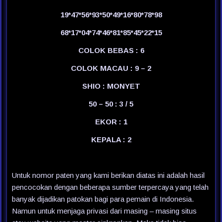
19*47*56*93*50*49*16*80*78*98
68*17*04*74*46*81*85*45*22*15
COLOK BEBAS : 6
COLOK MACAU : 9 – 2
SHIO : MONYET
50 – 50 : 3 / 5
EKOR : 1
KEPALA : 2
Untuk nomor paten yang kami berikan diatas ini adalah hasil
pencocokan dengan beberapa sumber terpercaya yang telah
banyak dijadikan patokan bagi para pemain di Indonesia.
Namun untuk menjaga privasi dari masing – masing situs