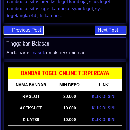
cambodia
,
situs prediksi togel kamboja
,
situs togel
cambodia
,
situs togel kamboja
,
syair togel
,
syair
togelangka 4d jitu kamboja
← Previous Post
Next Post →
Tinggalkan Balasan
Anda harus
masuk
untuk berkomentar.
BANDAR TOGEL ONLINE TERPERCAYA
NAMA BANDAR
MIN DEPO
LINK
RMSLOT
20.000
KLIK DI SINI
ACEKSLOT
10.000
KLIK DI SINI
KILAT88
10.000
KLIK DI SINI