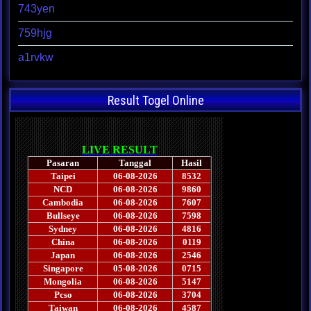
743yen
759hjg
a1rvkw
Result Togel Online