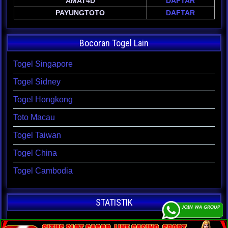
AMAT4D
DAFTAR
PAYUNGTOTO
DAFTAR
Bocoran Togel Lain
Togel Singapore
Togel Sidney
Togel Hongkong
Toto Macau
Togel Taiwan
Togel China
Togel Cambodia
STATISTIK