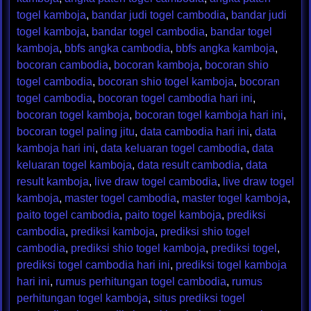
togel kamboja
,
bandar judi togel cambodia
,
bandar judi
togel kamboja
,
bandar togel cambodia
,
bandar togel
kamboja
,
bbfs angka cambodia
,
bbfs angka kamboja
,
bocoran cambodia
,
bocoran kamboja
,
bocoran shio
togel cambodia
,
bocoran shio togel kamboja
,
bocoran
togel cambodia
,
bocoran togel cambodia hari ini
,
bocoran togel kamboja
,
bocoran togel kamboja hari ini
,
bocoran togel paling jitu
,
data cambodia hari ini
,
data
kamboja hari ini
,
data keluaran togel cambodia
,
data
keluaran togel kamboja
,
data result cambodia
,
data
result kamboja
,
live draw togel cambodia
,
live draw togel
kamboja
,
master togel cambodia
,
master togel kamboja
,
paito togel cambodia
,
paito togel kamboja
,
prediksi
cambodia
,
prediksi kamboja
,
prediksi shio togel
cambodia
,
prediksi shio togel kamboja
,
prediksi togel
,
prediksi togel cambodia hari ini
,
prediksi togel kamboja
hari ini
,
rumus perhitungan togel cambodia
,
rumus
perhitungan togel kamboja
,
situs prediksi togel