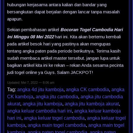
hubungan kerjasama antara kalian dan bandar yang
bersangkutan dapat berjalan dengan lancar tanpa masalah
apapun.
Sekian pembahasan artikel
Bocoran Togel Cambodia Hari
Ini Minggu 08 Mei 2022
hari ini. Kita akan bertemu kembali
pada artikel besok hari yang pastinya akan mengupas
tentang angka paten pada periode berikutnya. Terima kasih
sudah membaca artikel master tersebut. jangan lupa untuk
bagikan artikel kita ini ke rekan – rekan Anda sesama pecinta
judi togel online ya Guys. Salam JACKPOT!
Updated: Mei 7, 2022 — 8:06 am
Tag:
angka 4d jitu kamboja
,
angka CK cambodia
,
angka
CK kamboja
,
angka jitu cambodia
,
angka jitu cambodia
akurat
,
angka jitu kamboja
,
angka jitu kamboja akurat
,
angka keluar cambodia hari ini
,
angka keluar kamboja
hari ini
,
angka keluar togel cambodia
,
angka keluar togel
kamboja
,
angka main togel cambodia
,
angka main togel
kamboja
,
angka paten togel cambodia
,
angka paten