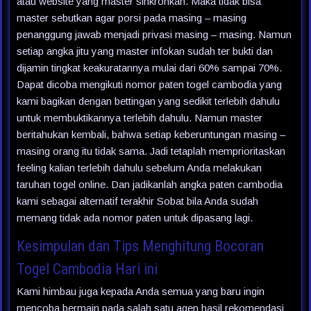
atau website yang master sinkronkan. Maka tidak bisa
master sebutkan agar porsi pada masing – masing
penanggung jawab menjadi privasi masing – masing. Namun
setiap angka jitu yang master infokan sudah ter bukti dan
dijamin tingkat keakuratannya mulai dari 60% sampai 70%.
Dapat dicoba mengikuti nomor paten togel cambodia yang
kami bagikan dengan bettingan yang sedikit terlebih dahulu
untuk membuktikannya terlebih dahulu. Namun master
beritahukan kembali, bahwa setiap keberuntungan masing –
masing orang itu tidak sama. Jadi tetaplah memprioritaskan
feeling kalian terlebih dahulu sebelum Anda melakukan
taruhan togel online. Dan jadikanlah angka paten cambodia
kami sebagai alternatif terakhir Sobat bila Anda sudah
memang tidak ada nomor paten untuk dipasang lagi.
Kesimpulan dan Tips Menghitung Bocoran
Togel Cambodia Hari ini
Kami himbau juga kepada Anda semua yang baru ingin
mencoba bermain pada salah satu agen hasil rekomendasi