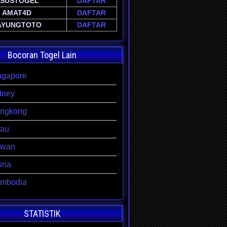
SUSTOGEL
DAFTAR
AMAT4D
DAFTAR
AYUNGTOTO
DAFTAR
Bocoran Togel Lain
ngapore
dney
ongkong
cau
iwan
ina
ambodia
STATISTIK