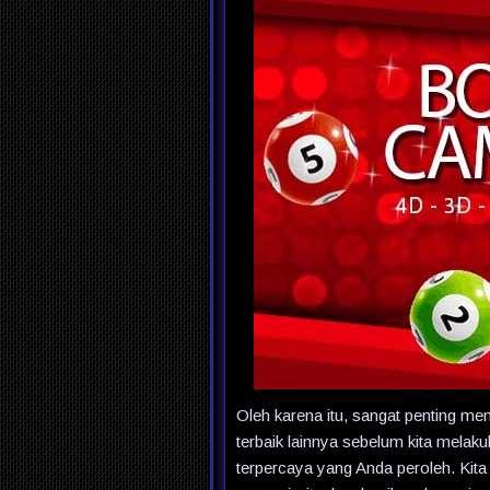
Oleh karena itu, sangat penting m
terbaik lainnya sebelum kita mela
terpercaya yang Anda peroleh. Kit