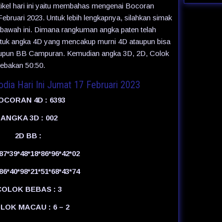
tikel hari ini yaitu membahas mengenai Bocoran
ebruari 2023. Untuk lebih lengkapnya, silahkan simak
 bawah ini. Dimana rangkuman angka paten telah
tuk angka 4D yang mencakup murni 4D ataupun bisa
aupun BB Campuran. Kemudian angka 3D, 2D, Colok
ebakan 50:50.
dia Hari Ini Jumat 17 Februari 2023
OCORAN 4D : 6393
ANGKA 3D : 002
2D BB :
87*39*48*18*86*96*42*02
86*40*98*21*51*68*43*74
COLOK BEBAS : 3
LOK MACAU : 6 – 2