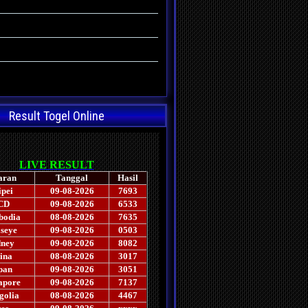
Result Togel Online