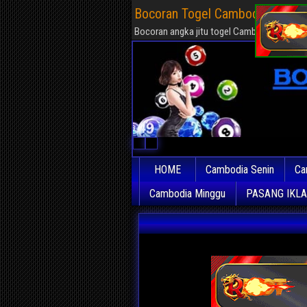
Bocoran Togel Cambodia AKUR
Bocoran angka jitu togel Cambodia paling a
HOME
Cambodia Senin
Ca
Cambodia Minggu
PASANG IKL