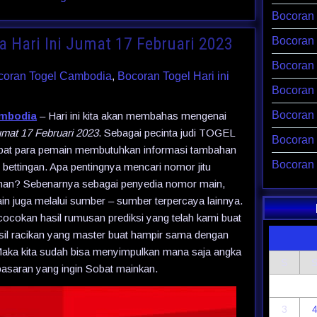
Bocoran
 Hari Ini Jumat 17 Februari 2023
Bocoran
Bocoran
coran Togel Cambodia
,
Bocoran Togel Hari ini
Bocoran
Bocoran
ambodia
– Hari ini kita akan membahas mengenai
umat 17 Februari 2023
. Sebagai pecinta judi TOGEL
Bocoran
t para pemain membutuhkan informasi tambahan
Bocoran 
 bettingan. Apa pentingnya mencari nomor jitu
han? Sebenarnya sebagai penyedia nomor main,
n juga melalui sumber – sumber terpercaya lainnya.
cocokan hasil rumusan prediksi yang telah kami buat
hasil racikan yang master buat hampir sama dengan
 Maka kita sudah bisa menyimpulkan mana saja angka
S
pasaran yang ingin Sobat mainkan.
3