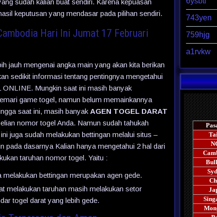
6ysbtl
ang sudah kalian buat sendiri. Karena kepuasan
hasil keputusan yang mendasar pada pilihan sendiri.
743yen
Cambodia Hari Ini Jumat 17 Februari
759hjg
a1rvkw
h jauh mengenai angka main yang akan kita berikan
an sedikit informasi tentang pentingnya mengetahui
L ONLINE. Mungkin saat ini masih banyak
emari game togel, namun belum memainkannya
ngga saat ini, masih banyak
AGEN TOGEL DARAT
elian nomor togel Anda. Namun sudah tahukah
ini juga sudah melakukan bettingan melalui situs –
in pada dasarnya Kalian hanya mengetahui 2 hal dari
kukan taruhan nomor togel. Yaitu :
a melakukan bettingan merupakan agen gede.
at melakukan taruhan masih melakukan setor
ar togel darat yang lebih gede.