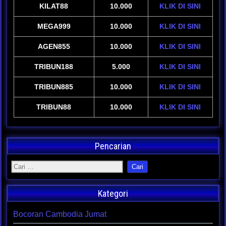
KILAT88
10.000
KLIK DI SINI
MEGA999
10.000
KLIK DI SINI
AGEN855
10.000
KLIK DI SINI
TRIBUN188
5.000
KLIK DI SINI
TRIBUN885
10.000
KLIK DI SINI
TRIBUN88
10.000
KLIK DI SINI
Pencarian
Kategori
Bocoran Cambodia Jumat