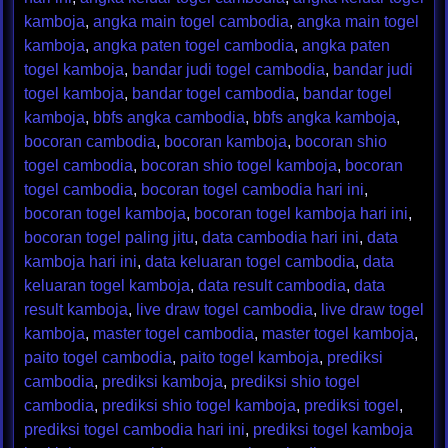
kamboja
,
angka main togel cambodia
,
angka main togel
kamboja
,
angka paten togel cambodia
,
angka paten
togel kamboja
,
bandar judi togel cambodia
,
bandar judi
togel kamboja
,
bandar togel cambodia
,
bandar togel
kamboja
,
bbfs angka cambodia
,
bbfs angka kamboja
,
bocoran cambodia
,
bocoran kamboja
,
bocoran shio
togel cambodia
,
bocoran shio togel kamboja
,
bocoran
togel cambodia
,
bocoran togel cambodia hari ini
,
bocoran togel kamboja
,
bocoran togel kamboja hari ini
,
bocoran togel paling jitu
,
data cambodia hari ini
,
data
kamboja hari ini
,
data keluaran togel cambodia
,
data
keluaran togel kamboja
,
data result cambodia
,
data
result kamboja
,
live draw togel cambodia
,
live draw togel
kamboja
,
master togel cambodia
,
master togel kamboja
,
paito togel cambodia
,
paito togel kamboja
,
prediksi
cambodia
,
prediksi kamboja
,
prediksi shio togel
cambodia
,
prediksi shio togel kamboja
,
prediksi togel
,
prediksi togel cambodia hari ini
,
prediksi togel kamboja