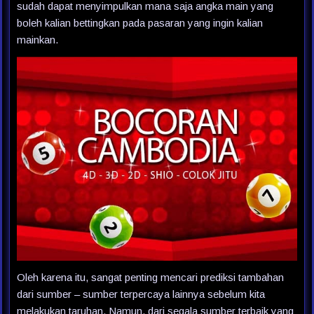
sudah dapat menyimpulkan mana saja angka main yang
boleh kalian bettingkan pada pasaran yang ingin kalian
mainkan.
Oleh karena itu, sangat penting mencari prediksi tambahan
dari sumber – sumber terpercaya lainnya sebelum kita
melakukan taruhan. Namun, dari segala sumber terbaik yang