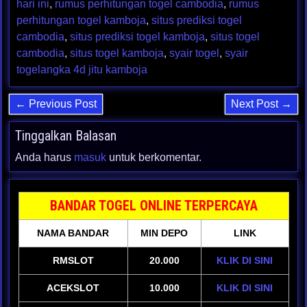
hari ini
,
rumus perhitungan togel cambodia
,
rumus
perhitungan togel kamboja
,
situs prediksi togel
cambodia
,
situs prediksi togel kamboja
,
situs togel
cambodia
,
situs togel kamboja
,
syair togel
,
syair
togelangka 4d jitu kamboja
← Previous Post
Next Post →
Tinggalkan Balasan
Anda harus
masuk
untuk berkomentar.
BANDAR TOGEL ONLINE TERPERCAYA
NAMA BANDAR
MIN DEPO
LINK
RMSLOT
20.000
KLIK DI SINI
ACEKSLOT
10.000
KLIK DI SINI