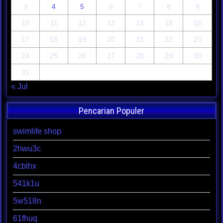
3
4
5
6
7
8
9
10
11
12
13
14
15
16
17
18
19
20
21
22
23
24
25
26
27
28
29
30
31
« Jul
Pencarian Populer
swimlife shop
2hwu3c
4cblhx
541k1u
5w518n
61fhuq