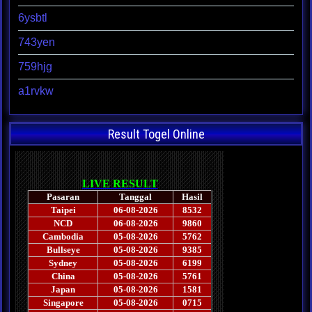
6ysbtl
743yen
759hjg
a1rvkw
Result Togel Online