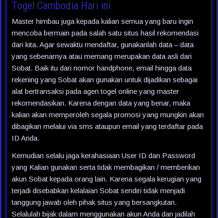
Togel Cambodia Hari ini
Master himbau juga kepada kalian semua yang baru ingin
mencoba bermain pada salah satu situs hasil rekomendasi
dari kita. Agar sewaktu mendaftar, gunakanlah data – data
yang sebenarnya atau memang merupakan data asli dari
Sobat. Baik itu dari nomor handphone, email hingga data
rekening yang Sobat akan gunakan untuk dijadikan sebagai
alat bertransaksi pada agen togel online yang master
rekomendasikan. Karena dengan data yang benar, maka
kalian akan memperoleh segala promosi yang mungkin akan
dibagikan melalui via sms ataupun email yang terdaftar pada
ID Anda.
Kemudian selalu jaga kerahasiaan User ID dan Password
yang Kalian gunakan serta tidak membagikan / memberikan
akun Sobat kepada orang lain. Karena segala kerugian yang
terjadi disebabkan kelalaian Sobat sendiri tidak menjadi
tanggung jawab oleh pihak situs yang bersangkutan.
Selalulah bijak dalam menggunakan akun Anda dan jadilah