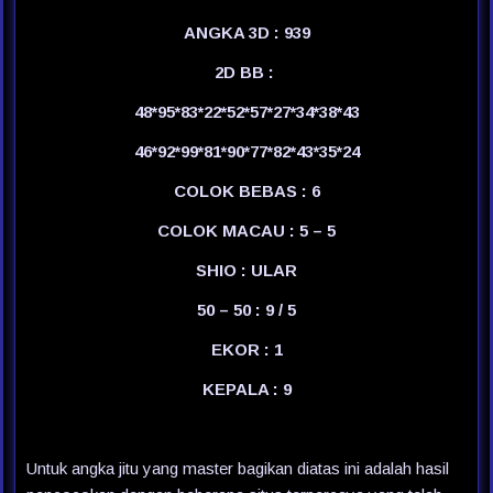
ANGKA 3D : 939
2D BB :
48*95*83*22*52*57*27*34*38*43
46*92*99*81*90*77*82*43*35*24
COLOK BEBAS : 6
COLOK MACAU : 5 – 5
SHIO : ULAR
50 – 50 : 9 / 5
EKOR : 1
KEPALA : 9
Untuk angka jitu yang master bagikan diatas ini adalah hasil