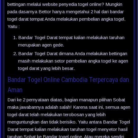
bettingan melalui website penyedia togel online? Mungkin
pada dasarnya Bettor hanya mengetahui 2 hal dari bandar
togel darat tempat Anda melakukan pembelian angka togel.
Yaitu :
Bandar Togel Darat tempat kalian melakukan taruhan
merupakan agen gede.
Bandar Togel Darat dimana Anda melakukan bettingan
masih melakukan setor pembelian angka togel ke agen
togel darat yang lebih besar.
Bandar Togel Online Cambodia Terpercaya dan
Aman
Dari ke 2 pernyataan diatas, bagian manapun pilihan Sobat
maka jawabannya adalah salah! Karena saat ini, semua agen
togel darat telah melakukan terobosan yang lebih
menguntungkan dan tidak berisiko. Yaitu antara Bandar Togel
Darat tempat kalian melakukan taruhan togel menyetor hasil
taruhan Sobat ke Bandar togel online. Atau mereka sendiri