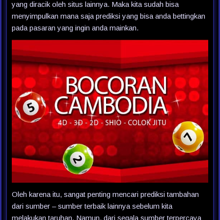
yang diracik oleh situs lainnya. Maka kita sudah bisa
menyimpulkan mana saja prediksi yang bisa anda bettingkan
pada pasaran yang ingin anda mainkan.
Oleh karena itu, sangat penting mencari prediksi tambahan
dari sumber – sumber terbaik lainnya sebelum kita
melakukan taruhan. Namun, dari segala sumber terpercaya