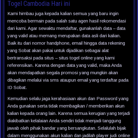
Togel Cambodia Hari ini
Kami himbau juga kepada kalian semua yang baru ingin
mencoba bermain pada salah satu agen hasil rekomendasi
dari kami. Agar sewaktu mendaftar, gunakanlah data – data
yang valid atau memang merupakan data asli dari kalian.
Baik itu dari nomor handphone, email hingga data rekening
yang Sobat akan pakai untuk dijadikan sebagai alat
bertransaksi pada situs – situs togel online yang kami
referensikan. Karena dengan data yang valid, maka Anda
akan mendapatkan segala promosi yang mungkin akan
dibagikan melalui via sms ataupun email yang terdaftar pada
ID Sobat.
Kemudian selalu jaga kerahasiaan akun dan Password yang
Anda gunakan serta tidak membagikan / memberikan akun
kalian kepada orang lain. Karena semua kerugian yang terjadi
diakibatkan kelalaian Anda sendiri tidak menjadi tanggung
jawab oleh pihak bandar yang bersangkutan. Selalulah bijak
dalam menggunakan akun kalian dan jadilah player judi online