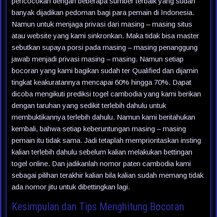
pencocokan dengan beberapa sumber terbaik yang sudah
banyak dijadikan pedoman bagi para pemain di Indonesia.
Namun untuk menjaga privasi dari masing – masing situs
atau website yang kami sinkronkan. Maka tidak bisa master
sebutkan supaya porsi pada masing – masing penanggung
jawab menjadi privasi masing – masing. Namun setiap
bocoran yang kami bagikan sudah ter Qualified dan dijamin
tingkat keakuratannya mencapai 60% hingga 70%. Dapat
dicoba mengikuti prediksi togel cambodia yang kami berikan
dengan taruhan yang sedikit terlebih dahulu untuk
membuktikannya terlebih dahulu. Namun kami beritahukan
kembali, bahwa setiap keberuntungan masing – masing
pemain itu tidak sama. Jadi tetaplah memprioritaskan insting
kalian terlebih dahulu sebelum kalian melakukan bettingan
togel online. Dan jadikanlah nomor paten cambodia kami
sebagai pilihan terakhir kalian bila kalian sudah memang tidak
ada nomor jitu untuk dibettingkan lagi.
Kesimpulan dan Tips Menghitung Bocoran