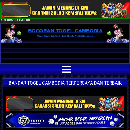
Bocoran Togel Cambodia AKURAT
Bocoran angka jitu togel Cambodia paling akurat | prediksi situs agen
bandar togel Cambodia terpercaya | nomor main Cambodia | data keluaran
Cambodia hari ini
BANDAR TOGEL CAMBODIA TERPERCAYA DAN TERBAIK