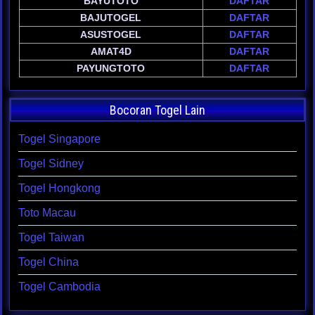
BAYUTOTO
DAFTAR
BAJUTOGEL
DAFTAR
ASUSTOGEL
DAFTAR
AMAT4D
DAFTAR
PAYUNGTOTO
DAFTAR
Bocoran Togel Lain
Togel Singapore
Togel Sidney
Togel Hongkong
Toto Macau
Togel Taiwan
Togel China
Togel Cambodia