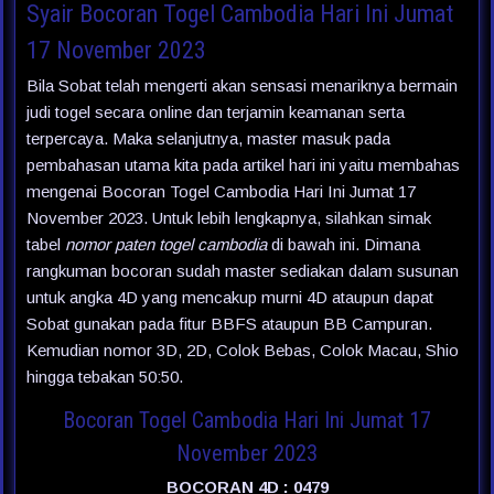
Syair Bocoran Togel Cambodia Hari Ini Jumat
17 November 2023
Bila Sobat telah mengerti akan sensasi menariknya bermain
judi togel secara online dan terjamin keamanan serta
terpercaya. Maka selanjutnya, master masuk pada
pembahasan utama kita pada artikel hari ini yaitu membahas
mengenai Bocoran Togel Cambodia Hari Ini Jumat 17
November 2023. Untuk lebih lengkapnya, silahkan simak
tabel
nomor paten togel cambodia
di bawah ini. Dimana
rangkuman bocoran sudah master sediakan dalam susunan
untuk angka 4D yang mencakup murni 4D ataupun dapat
Sobat gunakan pada fitur BBFS ataupun BB Campuran.
Kemudian nomor 3D, 2D, Colok Bebas, Colok Macau, Shio
hingga tebakan 50:50.
Bocoran Togel Cambodia Hari Ini Jumat 17
November 2023
BOCORAN 4D : 0479