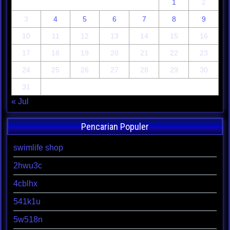
1
2
3
4
5
6
7
8
9
10
11
12
13
14
15
16
17
18
19
20
21
22
23
24
25
26
27
28
29
30
31
« Jul
Pencarian Populer
swimlife shop
2hwu3c
4cblhx
541k1u
5w518n