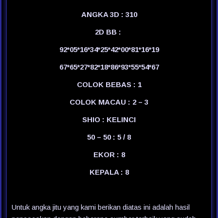
ANGKA 3D : 310
2D BB :
92*05*16*34*25*42*00*81*16*19
67*65*27*82*18*86*93*55*54*67
COLOK BEBAS : 1
COLOK MACAU : 2 – 3
SHIO : KELINCI
50 – 50 : 5 / 8
EKOR : 8
KEPALA : 8
Untuk angka jitu yang kami berikan diatas ini adalah hasil