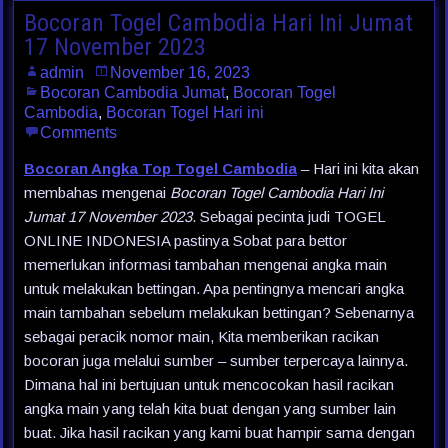
Bocoran Togel Cambodia Hari Ini Jumat
17 November 2023
admin
November 16, 2023
Bocoran Cambodia Jumat
,
Bocoran Togel
Cambodia
,
Bocoran Togel Hari ini
Comments
Bocoran Angka Top Togel Cambodia
– Hari ini kita akan
membahas mengenai
Bocoran Togel Cambodia Hari Ini
Jumat 17 November 2023
. Sebagai pecinta judi TOGEL
ONLINE INDONESIA pastinya Sobat para bettor
memerlukan informasi tambahan mengenai angka main
untuk melakukan bettingan. Apa pentingnya mencari angka
main tambahan sebelum melakukan bettingan? Sebenarnya
sebagai peracik nomor main, Kita memberikan racikan
bocoran juga melalui sumber – sumber terpercaya lainnya.
Dimana hal ini bertujuan untuk mencocokan hasil racikan
angka main yang telah kita buat dengan yang sumber lain
buat. Jika hasil racikan yang kami buat hampir sama dengan