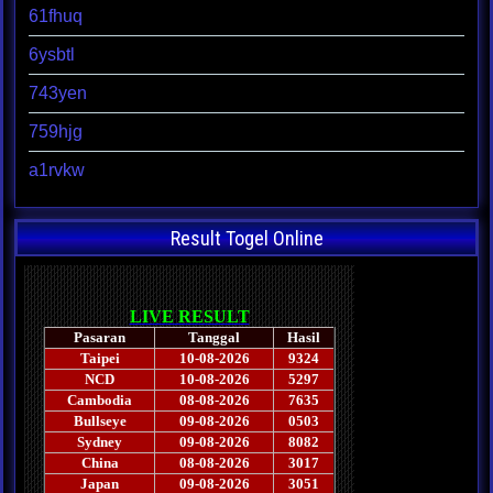
61fhuq
6ysbtl
743yen
759hjg
a1rvkw
Result Togel Online