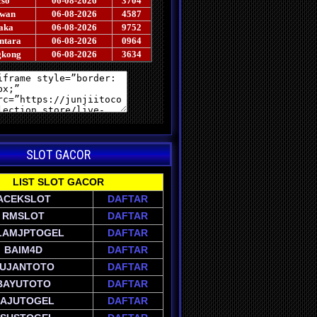
SLOT GACOR
LIST SLOT GACOR
ACEKSLOT
DAFTAR
RMSLOT
DAFTAR
LAMJPTOGEL
DAFTAR
BAIM4D
DAFTAR
UJANTOTO
DAFTAR
BAYUTOTO
DAFTAR
AJUTOGEL
DAFTAR