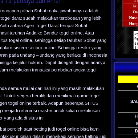
ia Terpercaya dan Aman
an manapun pilihan Sobat maka jawabannya adalah
 togel darat sudah melakukan terobosan yang lebih
Yaitu antara Agen Togel Darat tempat Sobat
asil taruhan Anda ke Bandar togel online. Atau
itus togel online, sehingga setiap taruhan Sobat yang
dalam sistem secara online. Sehingga resiko yang
aran pada undang – undang yang berlaku di Indonesia
ingga ke jalur hukum. Dapat dicegah dengan adanya
lam melakukan transaksi pembelian angka togel
Anda semua mulai dari hari ini yang masih melakukan
rat. Untuk segera beralih dan menikmati game togel
SA
 agen togel online terbaik. Adapun beberapa SITUS
jadi referensi master untuk kalian melakukan
H
 yang ada di situs ini.
at peroleh saat betting judi togel online bisa kami
B
tolak ukur kalian dalam menyikapi serunya betting judi