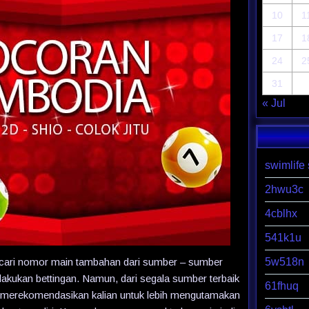
10
1
17
1
24
2
31
« Jul
swimlife
2hwu3c
4cblhx
541k1u
ncari nomor main tambahan dari sumber – sumber
5w518n
lakukan bettingan. Namun, dari segala sumber terbaik
61fhuq
u merekomendasikan kalian untuk lebih mengutamakan