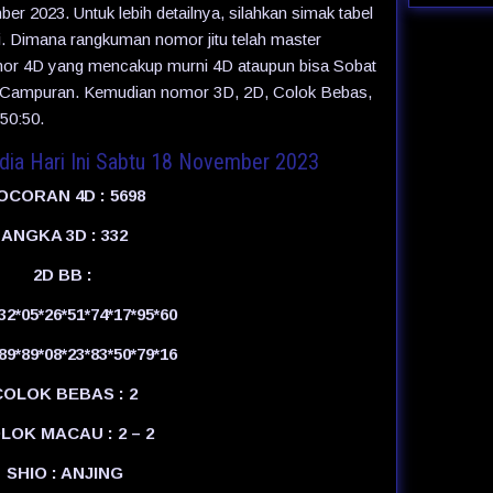
r 2023. Untuk lebih detailnya, silahkan simak tabel
i. Dimana rangkuman nomor jitu telah master
mor 4D yang mencakup murni 4D ataupun bisa Sobat
B Campuran. Kemudian nomor 3D, 2D, Colok Bebas,
50:50.
ia Hari Ini Sabtu 18 November 2023
OCORAN 4D : 5698
ANGKA 3D : 332
2D BB :
32*05*26*51*74*17*95*60
89*89*08*23*83*50*79*16
COLOK BEBAS : 2
LOK MACAU : 2 – 2
SHIO : ANJING