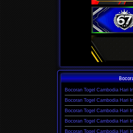
Bocora
Bocoran Togel Cambodia Hari In
Bocoran Togel Cambodia Hari I
Bocoran Togel Cambodia Hari I
Bocoran Togel Cambodia Hari I
Bocoran Togel Cambodia Hari In