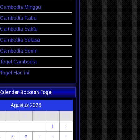
 Cambodia Minggu
 Cambodia Rabu
 Cambodia Sabtu
 Cambodia Selasa
 Cambodia Senin
 Togel Cambodia
Togel Hari ini
Kalender Bocoran Togel
Agustus 2026
S
R
K
J
S
M
1
2
4
5
6
7
8
9