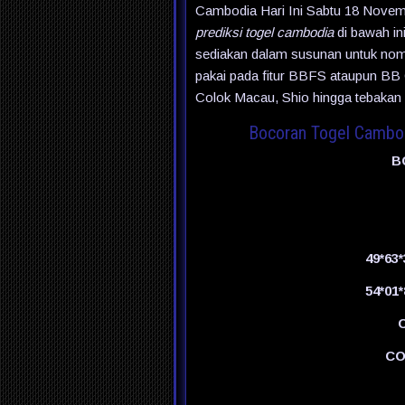
Cambodia Hari Ini Sabtu 18 Novembe
prediksi togel cambodia
di bawah in
sediakan dalam susunan untuk no
pakai pada fitur BBFS ataupun B
Colok Macau, Shio hingga tebakan 
Bocoran Togel Cambod
B
49*63*
54*01*
CO