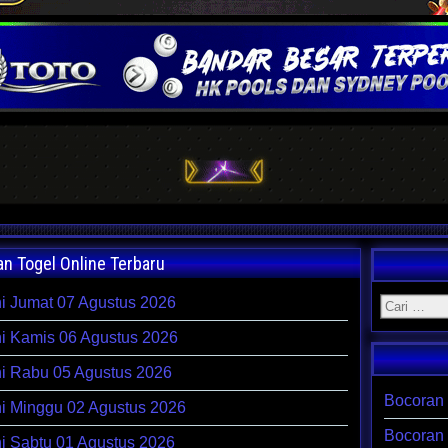
n Togel Online Terbaru
i Jumat 07 Agustus 2026
ni Kamis 06 Agustus 2026
ni Rabu 05 Agustus 2026
Bocoran
ni Minggu 02 Agustus 2026
Bocoran
i Sabtu 01 Agustus 2026