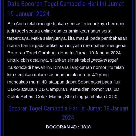
Data Bocoran Togel Cambodia Hari Ini Jumat
19 Januari 2024
Bila Anda telah mengerti akan sensasi menariknya bermain
judi togel secara online dan terjamin keamanan serta
terpercaya. Maka selanjutnya, kita masuk pada pembahasan
utama hari ini pada artikel hari ini yaitu membahas mengenai
Bocoran Togel Cambodia Hari Ini Jumat 19 Januari 2024.
Untuk lebih detailnya, silahkan simak tabel
prediksi togel
cambodia
di bawah ini. Dimana rangkuman nomor jitu telah
kita sediakan dalam susunan untuk nomor 4D yang
mencakup murni 4D ataupun dapat Sobat pakai pada fitur
BBFS ataupun BB Campuran. Kemudian nomor 3D, 2D,
Colok Bebas, Colok Macau, Shio hingga tebakan 50:50.
Bocoran Togel Cambodia Hari Ini Jumat 19 Januari
2024
BOCORAN 4D : 1818