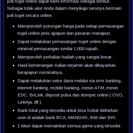
judi togel online dapat kami informasi sebagai berikut.
Sebagai tolak ukur Anda dalam menyikapi serunya bermain
judi togel secara online.
Memperoleh potongan harga pada setiap pemasangan
togel online jenis apapun dan pasaran manapun.
Dapat melakukan pemasangan togel online dengan
minimal pemasangan senilai 1.000 rupiah.
Memperoleh perkalian hadiah yang sangat besar.
Hasil kemenangan Kalian terjamin akan dibayarkan
berapapun nominalnya.
Dapat melakukan setor dana melalui via sms banking,
internet banking, mobile banking, mesin ATM, mesin
EDC, BriLink, deposit pulsa dan dompet online ( OVO,
LinkAja, dll ).
Bank lokal yang tersedia untuk bisa Sobat daftarkan
user id adalah bank BCA, MANDIRI, BNI dan BRI.
1 Akun dapat memainkan semua game yang tersedia