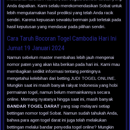
Anda dapatkan. Kami selalu merekomendasikan Sobat untuk
lebih mengutamakan hasil prediksi yang telah Anda racik
sendiri. Karena kepuasan sewaktu bermain judi terletak pada
hasil keputusan yang mendasar pada pilihan sendiri.
Cara Taruh Bocoran Togel Cambodia Hari Ini
Jumat 19 Januari 2024
Namun sebelum master membahas lebih jauh mengenai
nomor paten yang akan kita berikan pada hari ini. Kami mau
membagikan sedikit informasi tentang pentingnya
mengetahui kelebihan dari betting JUDI TOGEL ONLINE.
Mungkin saat ini masih banyak rakyat Indonesia yang hobi
permainan togel, namun belum memainkannya secara
online. Memang nyatanya hingga saat ini, masih banyak
BANDAR TOGEL DARAT
yang siap melayani setiap
bettingan nomor togel Sobat. Namun sudah tahukah Anda,
bahwa para agen togel darat ini juga telah melakukan
bettingan melalui bandar penyedia togel online? Mungkin