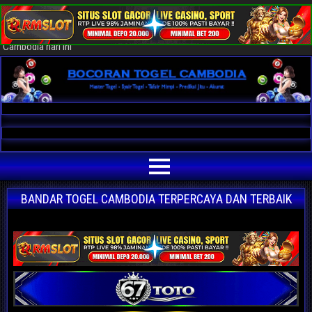
Bocoran Togel Cambodia AKURAT
Bocoran angka jitu togel Cambodia paling akurat | prediksi situs agen
bandar togel Cambodia terpercaya | nomor main Cambodia | data keluaran
Cambodia hari ini
BANDAR TOGEL CAMBODIA TERPERCAYA DAN TERBAIK