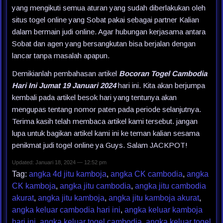
yang mengikuti semua aturan yang sudah diberlakukan oleh
situs togel online yang Sobat pakai sebagai partner Kalian
dalam bermain judi online. Agar hubungan kerjasama antara
Sobat dan agen yang bersangkutan bisa berjalan dengan
lancar tanpa masalah apapun.
Demikianlah pembahasan artikel
Bocoran Togel Cambodia
Hari Ini Jumat 19 Januari 2024
hari ini. Kita akan berjumpa
kembali pada artikel besok hari yang tentunya akan
mengupas tentang nomor paten pada periode selanjutnya.
Terima kasih telah membaca artikel kami tersebut. jangan
lupa untuk bagikan artikel kami ini ke teman kalian sesama
penikmat judi togel online ya Guys. Salam JACKPOT!
Updated: Januari 18, 2024 — 12:52 pm
Tag:
angka 4d jitu kamboja
,
angka CK cambodia
,
angka
CK kamboja
,
angka jitu cambodia
,
angka jitu cambodia
akurat
,
angka jitu kamboja
,
angka jitu kamboja akurat
,
angka keluar cambodia hari ini
,
angka keluar kamboja
hari ini
,
angka keluar togel cambodia
,
angka keluar togel