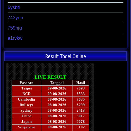
6ysbtl
743yen
759hjg
a1rvkw
Result Togel Online