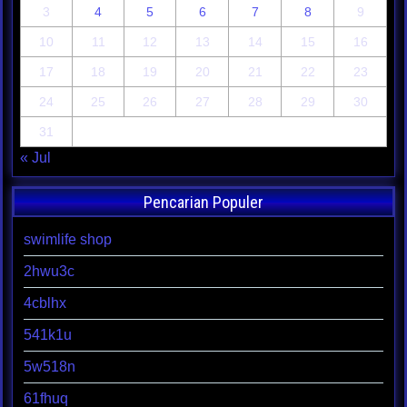
3
4
5
6
7
8
9
10
11
12
13
14
15
16
17
18
19
20
21
22
23
24
25
26
27
28
29
30
31
« Jul
Pencarian Populer
swimlife shop
2hwu3c
4cblhx
541k1u
5w518n
61fhuq