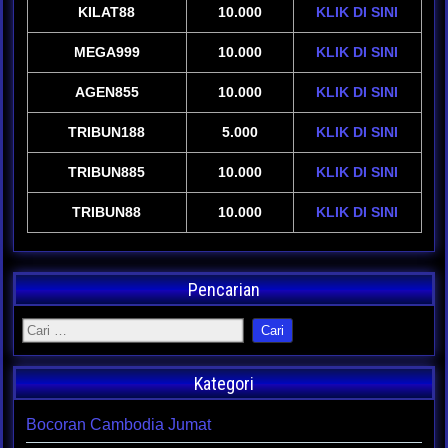
KILAT88
10.000
KLIK DI SINI
MEGA999
10.000
KLIK DI SINI
AGEN855
10.000
KLIK DI SINI
TRIBUN188
5.000
KLIK DI SINI
TRIBUN885
10.000
KLIK DI SINI
TRIBUN88
10.000
KLIK DI SINI
Pencarian
Kategori
Bocoran Cambodia Jumat