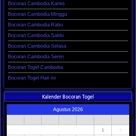
Bocoran Cambodia Kamis
Bocoran Cambodia Minggu
Bocoran Cambodia Rabu
Bocoran Cambodia Sabtu
Bocoran Cambodia Selasa
Bocoran Cambodia Senin
Bocoran Togel Cambodia
Bocoran Togel Hari ini
Kalender Bocoran Togel
Agustus 2026
S
S
R
K
J
S
M
1
2