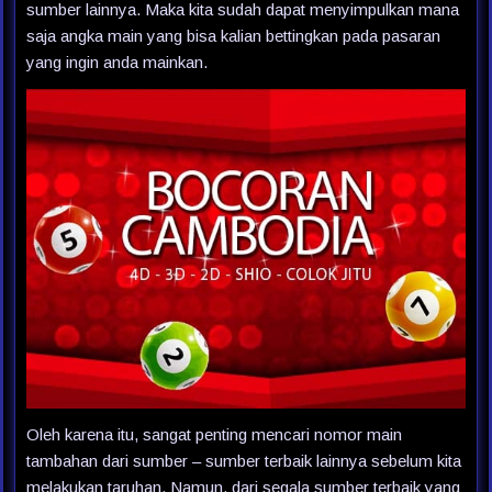
sumber lainnya. Maka kita sudah dapat menyimpulkan mana
saja angka main yang bisa kalian bettingkan pada pasaran
yang ingin anda mainkan.
Oleh karena itu, sangat penting mencari nomor main
tambahan dari sumber – sumber terbaik lainnya sebelum kita
melakukan taruhan. Namun, dari segala sumber terbaik yang