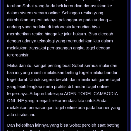
taruhan Sobat yang Anda beli kemudian dimasukkan ke
dalam sistem secara online. Sehingga resiko yang
ditimbulkan seperti adanya pelanggaran pada undang –
undang yang berlaku di Indonesia kemudian bisa
memberikan resiko hingga ke jalur hukum. Bisa dicegah
dengan adanya teknologi yang memudahkan kita dalam
melakukan transaksi pemasangan angka togel dengan
terorganisir.
Maka dari itu, sangat penting buat Sobat semua mulai dari
hari ini yang masih melakukan betting togel melalui bandar
togel darat. Untuk segera beralih dan menikmati game togel
yang lebih lengkap serta praktis di bandar togel online
terpercaya. Adapun beberapa AGEN TOGEL CAMBODIA
ONLINE yang menjadi rekomendasi kita untuk Anda
melakukan pemasangan togel online ada pada banner yang
ada di situs ini.
Dan kelebihan lainnya yang bisa Sobat peroleh saat betting