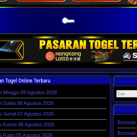
n Togel Online Terbaru
ni Minggu 09 Agustus 2026
i Sabtu 08 Agustus 2026
i Jumat 07 Agustus 2026
Bocoran
ni Kamis 06 Agustus 2026
Bocoran
ni Rabu 05 Agustus 2026