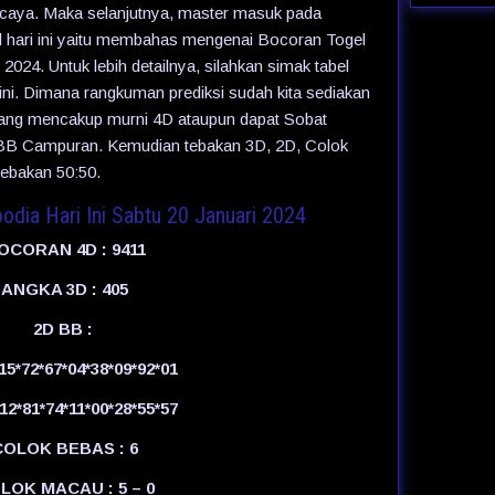
rcaya. Maka selanjutnya, master masuk pada
l hari ini yaitu membahas mengenai Bocoran Togel
2024. Untuk lebih detailnya, silahkan simak tabel
ini. Dimana rangkuman prediksi sudah kita sediakan
ang mencakup murni 4D ataupun dapat Sobat
 BB Campuran. Kemudian tebakan 3D, 2D, Colok
ebakan 50:50.
dia Hari Ini Sabtu 20 Januari 2024
OCORAN 4D : 9411
ANGKA 3D : 405
2D BB :
15*72*67*04*38*09*92*01
12*81*74*11*00*28*55*57
COLOK BEBAS : 6
LOK MACAU : 5 – 0