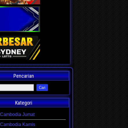
Pencarian
Kategori
 Cambodia Jumat
 Cambodia Kamis