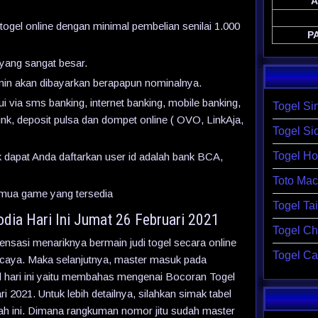
A
gel online dengan minimal pembelian senilai 1.000
P
yang sangat besar.
min akan dibayarkan berapapun nominalnya.
i via sms banking, internet banking, mobile banking,
Togel Si
k, deposit pulsa dan dompet online ( OVO, LinkAja,
Togel Si
Togel H
k dapat Anda daftarkan user id adalah bank BCA,
Toto Ma
mua game yang tersedia
Togel Ta
dia Hari Ini Jumat 26 Februari 2021
Togel Ch
sasi menariknya bermain judi togel secara online
Togel C
rcaya. Maka selanjutnya, master masuk pada
l hari ini yaitu membahas mengenai Bocoran Togel
 2021. Untuk lebih detailnya, silahkan simak tabel
ah ini. Dimana rangkuman nomor jitu sudah master