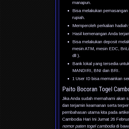
manapun.
Bisa melakukan pemasangan to
rupiah.
Memperoleh perkalian hadiah 
Hasil kemenangan Anda terja
Bisa melakukan deposit melalu
mesin ATM, mesin EDC, BriLin
dll ).
Bank lokal yang tersedia untu
MANDIRI, BNI dan BRI.
1 User ID bisa memainkan se
Paito Bocoran Togel Cambo
Jika Anda sudah memahami akan sen
dan terjamin keamanan serta terpe
pembahasan utama kita pada artike
Cambodia Hari Ini Jumat 26 Februari
nomor paten togel cambodia
di baw