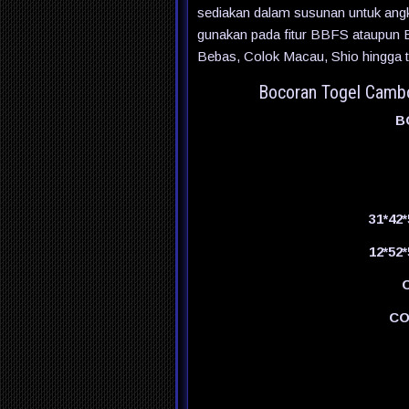
sediakan dalam susunan untuk ang
gunakan pada fitur BBFS ataupun
Bebas, Colok Macau, Shio hingga t
Bocoran Togel Cambo
B
31*42*
12*52*
CO