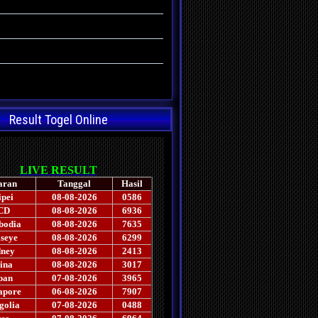
Result Togel Online