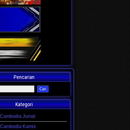
Pencarian
Kategori
 Cambodia Jumat
 Cambodia Kamis