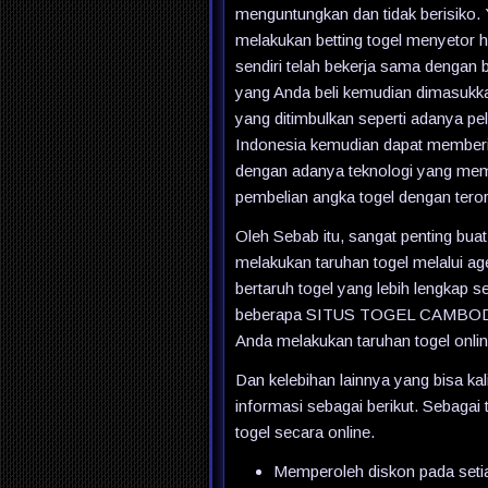
menguntungkan dan tidak berisiko. 
melakukan betting togel menyetor ha
sendiri telah bekerja sama dengan b
yang Anda beli kemudian dimasukka
yang ditimbulkan seperti adanya p
Indonesia kemudian dapat memberik
dengan adanya teknologi yang mem
pembelian angka togel dengan teror
Oleh Sebab itu, sangat penting buat
melakukan taruhan togel melalui ag
bertaruh togel yang lebih lengkap se
beberapa SITUS TOGEL CAMBODIA
Anda melakukan taruhan togel online
Dan kelebihan lainnya yang bisa kal
informasi sebagai berikut. Sebagai 
togel secara online.
Memperoleh diskon pada setia