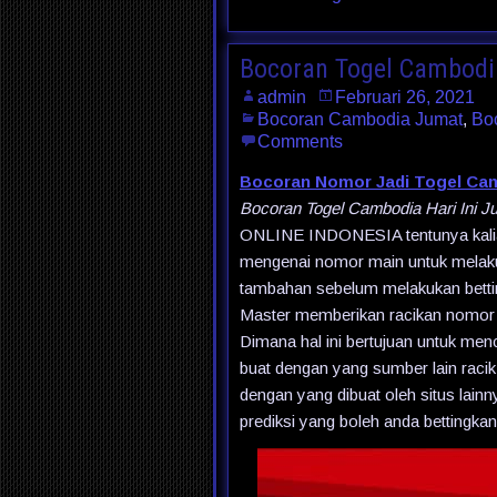
Bocoran Togel Cambodia
admin
Februari 26, 2021
Bocoran Cambodia Jumat
,
Bo
Comments
Bocoran Nomor Jadi Togel Ca
Bocoran Togel Cambodia Hari Ini J
ONLINE INDONESIA tentunya kalia
mengenai nomor main untuk melaku
tambahan sebelum melakukan betti
Master memberikan racikan nomor j
Dimana hal ini bertujuan untuk men
buat dengan yang sumber lain raci
dengan yang dibuat oleh situs lai
prediksi yang boleh anda bettingka