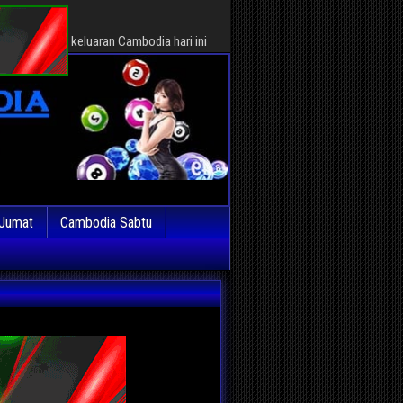
mbodia | data keluaran Cambodia hari ini
Jumat
Cambodia Sabtu