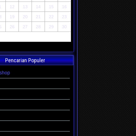
1
12
13
14
15
16
8
19
20
21
22
23
5
26
27
28
29
30
Pencarian Populer
 shop