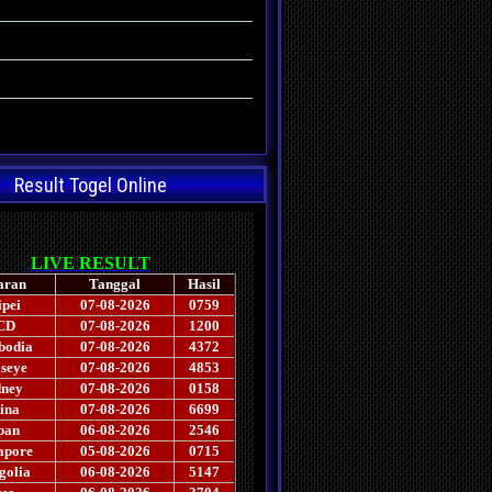
Result Togel Online