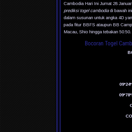
Cambodia Hari Ini Jumat 28 Januari
prediksi togel cambodia
di bawah in
dalam susunan untuk angka 4D yan
pada fitur BBFS ataupun BB Camp
Macau, Shio hingga tebakan 50:50.
Bocoran Togel Cambo
B
09*24*
09*78*
CO