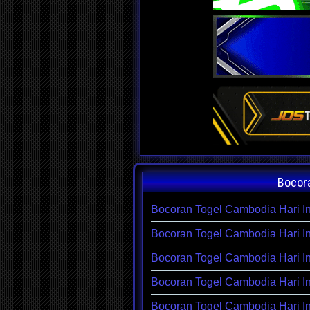
Bocora
Bocoran Togel Cambodia Hari In
Bocoran Togel Cambodia Hari I
Bocoran Togel Cambodia Hari I
Bocoran Togel Cambodia Hari I
Bocoran Togel Cambodia Hari In