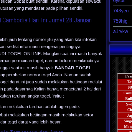
6ysbtl
sudah Sobat buat sendiri. Karena kepuasan sewaktu
putusan yang mendasar pada pilihan sendiri.
743yen
 Cambodia Hari Ini Jumat 28 Januari
759hjg
a1rvkw
 jauh tentang nomor jitu yang akan kita infokan
ikan sedikit informasi mengenai pentingnya
g JUDI TOGEL ONLINE. Mungkin saat ini masih banyak
emari permainan togel, namun belum menikmatinya
ngga saat ini, masih banyak
BANDAR TOGEL
ap pembelian nomor togel Anda. Namun sudah
ogel darat ini juga sudah melakukan bettingan melalui
in pada dasarnya Kalian hanya mengetahui 2 hal dari
kukan taruhan angka togel. Yaitu :
lian melakukan taruhan adalah agen gede.
obat melakukan bettingan masih melakukan setor
ar togel darat yang lebih besar.