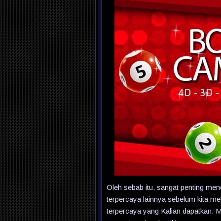
Oleh sebab itu, sangat penting me
terpercaya lainnya sebelum kita m
terpercaya yang Kalian dapatkan. M