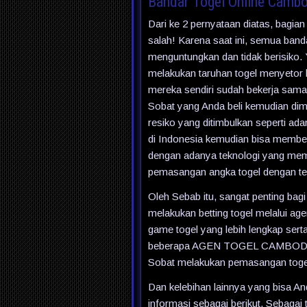
Bandar Togel Online Camb
Dari ke 2 pernyataan diatas, bagia
salah! Karena saat ini, semua band
menguntungkan dan tidak berisiko. 
melakukan taruhan togel menyetor h
mereka sendiri sudah bekerja sama 
Sobat yang Anda beli kemudian dim
resiko yang ditimbulkan seperti a
di Indonesia kemudian bisa memberi
dengan adanya teknologi yang mem
pemasangan angka togel dengan ter
Oleh Sebab itu, sangat penting bagi
melakukan betting togel melalui age
game togel yang lebih lengkap serta
beberapa AGEN TOGEL CAMBODIA 
Sobat melakukan pemasangan togel o
Dan kelebihan lainnya yang bisa And
informasi sebagai berikut. Sebagai