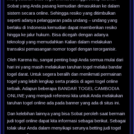
Sobat yang Anda pasang kemudian dimasukkan ke dalam
sistem secara online. Sehingga resiko yang ditimbulkan
seperti adanya pelanggaran pada undang – undang yang
berlaku di Indonesia kemudian dapat memberikan resiko
hingga ke jalur hukum. Bisa dicegah dengan adanya
teknologi yang memudahkan Kalian dalam melakukan
transaksi pemasangan nomor togel dengan terorganisir.
Oleh Karena itu, sangat penting bagi Anda semua mulai dari
hari ini yang masih melakukan taruhan togel melalui bandar
togel darat. Untuk segera beralih dan menikmati permainan
togel yang lebih lengkap serta praktis di agen togel online
terbaik. Adapun beberapa BANDAR TOGEL CAMBODIA
ONLINE yang menjadi referensi kita untuk Anda melakukan
taruhan togel online ada pada banner yang ada di situs ini.
Dan kelebihan lainnya yang bisa Sobat peroleh saat bermain
judi togel online dapat kita informasi sebagai berikut. Sebagai
tolak ukur Anda dalam menyikapi serunya betting judi togel