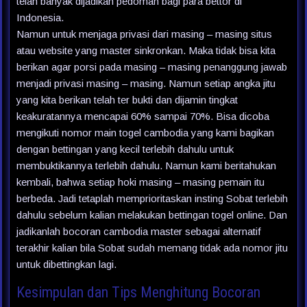
telah banyak dijadikan pedoman bagi para bettor di
Indonesia.
Namun untuk menjaga privasi dari masing – masing situs
atau website yang master sinkronkan. Maka tidak bisa kita
berikan agar porsi pada masing – masing penanggung jawab
menjadi privasi masing – masing. Namun setiap angka jitu
yang kita berikan telah ter bukti dan dijamin tingkat
keakuratannya mencapai 60% sampai 70%. Bisa dicoba
mengikuti nomor main togel cambodia yang kami bagikan
dengan bettingan yang kecil terlebih dahulu untuk
membuktikannya terlebih dahulu. Namun kami beritahukan
kembali, bahwa setiap hoki masing – masing pemain itu
berbeda. Jadi tetaplah memprioritaskan insting Sobat terlebih
dahulu sebelum kalian melakukan bettingan togel online. Dan
jadikanlah bocoran cambodia master sebagai alternatif
terakhir kalian bila Sobat sudah memang tidak ada nomor jitu
untuk dibettingkan lagi.
Kesimpulan dan Tips Menghitung Bocoran