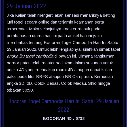
29 Januari 2022
Jika Kalian telah mengerti akan sensasi menariknya betting
judi togel secara online dan terjamin keamanan serta
terpercaya. Maka selanjutnya, master masuk pada
pembahasan utama hari ini pada artikel hari ini yaitu
membahas tentang Bocoran Togel Cambodia Hari Ini Sabtu
29 Januari 2022. Untuk lebih lengkapnya, silahkan simak tabel
angka jitu togel cambodia
di bawah ini. Dimana rangkuman
nomor paten telah master sediakan dalam susunan untuk
angka 4D yang mencakup murni 4D ataupun dapat kalian
pakai pada fitur BBFS ataupun BB Campuran. Kemudian
angka 3D, 2D, Colok Bebas, Colok Macau, Shio hingga
tebakan 50:50.
Bocoran Togel Cambodia Hari Ini Sabtu 29 Januari
2022
BOCORAN 4D : 6732