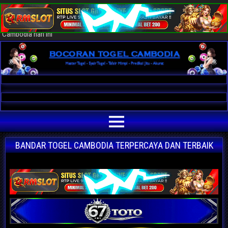
Bocoran Togel Cambodia AKURAT
Bocoran angka jitu togel Cambodia paling akurat | prediksi situs agen
bandar togel Cambodia terpercaya | nomor main Cambodia | data keluaran
Cambodia hari ini
BANDAR TOGEL CAMBODIA TERPERCAYA DAN TERBAIK