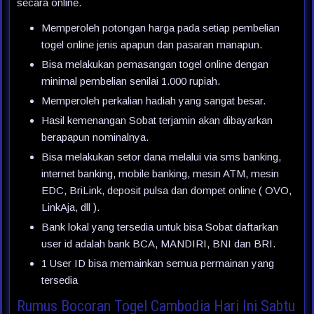
secara online.
Memperoleh potongan harga pada setiap pembelian
togel online jenis apapun dan pasaran manapun.
Bisa melakukan pemasangan togel online dengan
minimal pembelian senilai 1.000 rupiah.
Memperoleh perkalian hadiah yang sangat besar.
Hasil kemenangan Sobat terjamin akan dibayarkan
berapapun nominalnya.
Bisa melakukan setor dana melalui via sms banking,
internet banking, mobile banking, mesin ATM, mesin
EDC, BriLink, deposit pulsa dan dompet online ( OVO,
LinkAja, dll ).
Bank lokal yang tersedia untuk bisa Sobat daftarkan
user id adalah bank BCA, MANDIRI, BNI dan BRI.
1 User ID bisa memainkan semua permainan yang
tersedia
Rumus Bocoran Togel Cambodia Hari Ini Sabtu