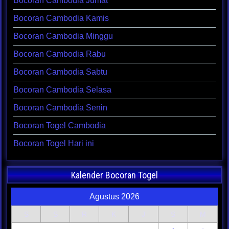
Bocoran Cambodia Jumat
Bocoran Cambodia Kamis
Bocoran Cambodia Minggu
Bocoran Cambodia Rabu
Bocoran Cambodia Sabtu
Bocoran Cambodia Selasa
Bocoran Cambodia Senin
Bocoran Togel Cambodia
Bocoran Togel Hari ini
Kalender Bocoran Togel
Agustus 2026
S
S
R
K
J
S
M