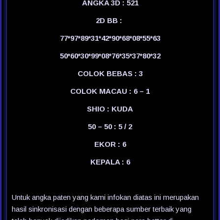
ANGKA 3D : 521
2D BB :
77*97*89*31*42*90*68*08*55*63
50*60*30*99*08*76*35*37*80*32
COLOK BEBAS : 3
COLOK MACAU : 6 – 1
SHIO : KUDA
50 – 50 : 5 / 2
EKOR : 6
KEPALA : 6
Untuk angka paten yang kami infokan diatas ini merupakan
hasil sinkronisasi dengan beberapa sumber terbaik yang