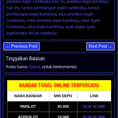
prediksi togel cambodia hari ini
,
prediksi togel kamboja
hari ini
,
rumus perhitungan togel cambodia
,
rumus
perhitungan togel kamboja
,
situs prediksi togel
cambodia
,
situs prediksi togel kamboja
,
situs togel
cambodia
,
situs togel kamboja
,
syair togel
,
syair
togelangka 4d jitu kamboja
← Previous Post
Next Post →
Tinggalkan Balasan
Anda harus
masuk
untuk berkomentar.
BANDAR TOGEL ONLINE TERPERCAYA
NAMA BANDAR
MIN DEPO
LINK
RMSLOT
20.000
KLIK DI SINI
ACEKSLOT
10.000
KLIK DI SINI