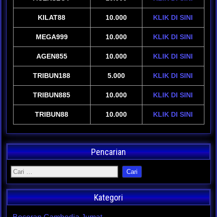
KILAT88
10.000
KLIK DI SINI
MEGA999
10.000
KLIK DI SINI
AGEN855
10.000
KLIK DI SINI
TRIBUN188
5.000
KLIK DI SINI
TRIBUN885
10.000
KLIK DI SINI
TRIBUN88
10.000
KLIK DI SINI
Pencarian
Kategori