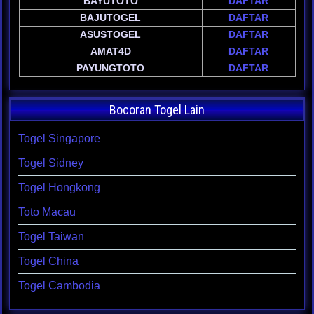
BAYUTOTO
DAFTAR
BAJUTOGEL
DAFTAR
ASUSTOGEL
DAFTAR
AMAT4D
DAFTAR
PAYUNGTOTO
DAFTAR
Bocoran Togel Lain
Togel Singapore
Togel Sidney
Togel Hongkong
Toto Macau
Togel Taiwan
Togel China
Togel Cambodia