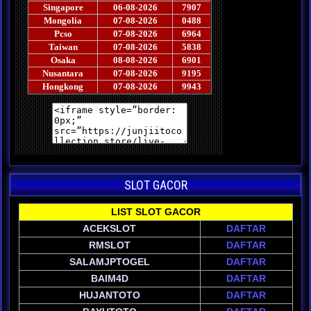
SLOT GACOR
LIST SLOT GACOR
ACEKSLOT
DAFTAR
RMSLOT
DAFTAR
SALAMJPTOGEL
DAFTAR
BAIM4D
DAFTAR
HUJANTOTO
DAFTAR