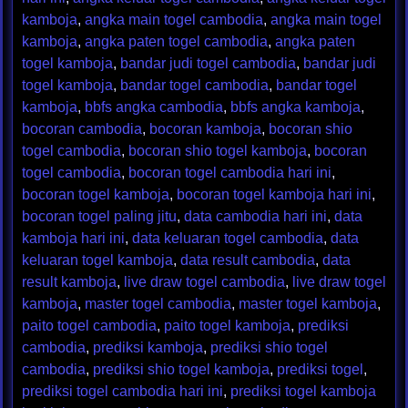
kamboja
,
angka main togel cambodia
,
angka main togel
kamboja
,
angka paten togel cambodia
,
angka paten
togel kamboja
,
bandar judi togel cambodia
,
bandar judi
togel kamboja
,
bandar togel cambodia
,
bandar togel
kamboja
,
bbfs angka cambodia
,
bbfs angka kamboja
,
bocoran cambodia
,
bocoran kamboja
,
bocoran shio
togel cambodia
,
bocoran shio togel kamboja
,
bocoran
togel cambodia
,
bocoran togel cambodia hari ini
,
bocoran togel kamboja
,
bocoran togel kamboja hari ini
,
bocoran togel paling jitu
,
data cambodia hari ini
,
data
kamboja hari ini
,
data keluaran togel cambodia
,
data
keluaran togel kamboja
,
data result cambodia
,
data
result kamboja
,
live draw togel cambodia
,
live draw togel
kamboja
,
master togel cambodia
,
master togel kamboja
,
paito togel cambodia
,
paito togel kamboja
,
prediksi
cambodia
,
prediksi kamboja
,
prediksi shio togel
cambodia
,
prediksi shio togel kamboja
,
prediksi togel
,
prediksi togel cambodia hari ini
,
prediksi togel kamboja