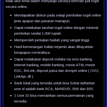
tolak ukur Anda dalam menyikapi serunya bermain judi togel
secara online.
Mendapatkan diskon pada setiap pembelian togel online
jenis apapun dan pasaran manapun.
Dapat melakukan taruhan togel online dengan minimal
pembelian senilai 1.000 rupiah.
Memperoleh perkalian hadiah yang sangat tinggi.
Hasil kemenangan Kalian terjamin akan dibayarkan
berapapun nominalnya.
Dapat melakukan deposit melalui via sms banking,
internet banking, mobile banking, mesin ATM, mesin
EDC, BriLink, deposit pulsa dan dompet online ( OVO,
LinkAja, dll ).
Bank lokal yang tersedia untuk bisa Sobat daftarkan
user id adalah bank BCA, MANDIRI, BNI dan BRI.
1 User ID bisa memainkan semua permainan yang
tersedia