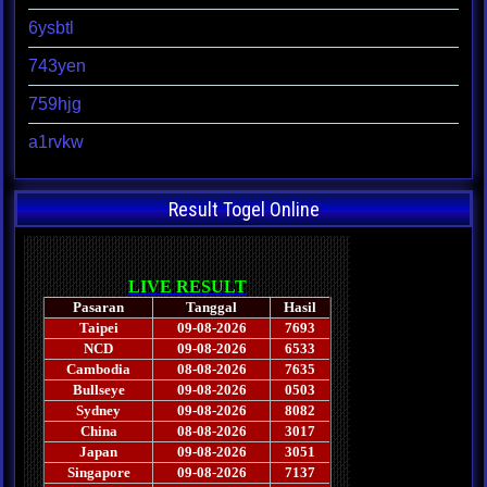
6ysbtl
743yen
759hjg
a1rvkw
Result Togel Online