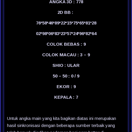
ANGKA 3D : 778
2D BB :
76*58*46*89*22*15*75*65*81*28
02*98*06*83*23*57*24*96*82*64
COLOK BEBAS : 9
COLOK MACAU : 3 – 9
SHIO : ULAR
50 – 50 : 0 / 9
EKOR : 9
KEPALA : 7
Untuk angka main yang kita bagikan diatas ini merupakan
hasil sinkronisasi dengan beberapa sumber terbaik yang