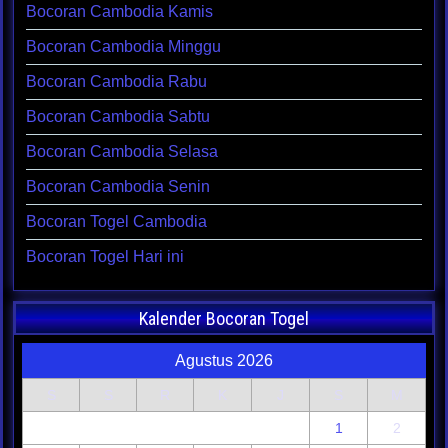
Bocoran Cambodia Kamis
Bocoran Cambodia Minggu
Bocoran Cambodia Rabu
Bocoran Cambodia Sabtu
Bocoran Cambodia Selasa
Bocoran Cambodia Senin
Bocoran Togel Cambodia
Bocoran Togel Hari ini
Kalender Bocoran Togel
Agustus 2026
S
S
R
K
J
S
M
1
2