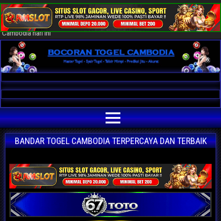
Bocoran Togel Cambodia AKURAT
Bocoran angka jitu togel Cambodia paling akurat | prediksi situs agen
bandar togel Cambodia terpercaya | nomor main Cambodia | data keluaran
Cambodia hari ini
BANDAR TOGEL CAMBODIA TERPERCAYA DAN TERBAIK