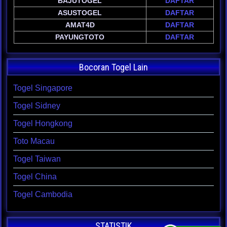
BAJUTOGEL
DAFTAR
ASUSTOGEL
DAFTAR
AMAT4D
DAFTAR
PAYUNGTOTO
DAFTAR
Bocoran Togel Lain
Togel Singapore
Togel Sidney
Togel Hongkong
Toto Macau
Togel Taiwan
Togel China
Togel Cambodia
STATISTIK