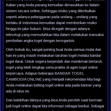
Kalian yang Anda pasang kemudian dimasukkan ke dalam
sistem secara online. Sehingga resiko yang ditimbulkan
seperti adanya pelanggaran pada undang – undang yang
berlaku di Indonesia kemudian dapat memberikan resiko
hingga ke jalur hukum. Bisa dicegah dengan adanya
teknologi yang memudahkan kita dalam melakukan transaksi
pembelian angka togel dengan terorganisir.
Oleh Sebab itu, sangat penting buat Anda semua mulai dari
hari ini yang masih melakukan taruhan togel melalui bandar
togel darat. Untuk segera berpindah dan menikmati bertaruh
togel yang lebih lengkap serta praktis di agen togel online
terpercaya. Adapun beberapa BANDAR TOGEL
CAMBODIA ONLINE yang menjadi rekomendasi kita bagi
Anda melakukan betting togel online ada pada banner yang
ada di situs ini.
Dan kelebihan lainnya yang bisa Anda peroleh saat bermain
judi togel online dapat kita informasi sebagai berikut. Sebagai