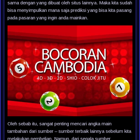
sama dengan yang dibuat oleh situs lainnya. Maka kita sudah
bisa menyimpulkan mana saja prediksi yang bisa kita pasang
pada pasaran yang ingin anda mainkan.
Oleh sebab itu, sangat penting mencari angka main
tambahan dari sumber – sumber terbaik lainnya sebelum kita
melakukan pembelian. Namun, dari segala sumber