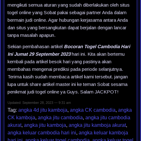
mengikuti semua aturan yang sudah diberlakukan oleh situs
togel online yang Sobat pakai sebagai partner Anda dalam
bermain judi online. Agar hubungan kerjasama antara Anda
dan situs yang bersangkutan dapat berjalan dengan lancar
tanpa masalah apapun.
Sekian pembahasan artikel
Bocoran Togel Cambodia Hari
Ini Jumat 29 September 2023
hari ini. Kita akan bertemu
kembali pada artikel besok hari yang pastinya akan
membahas mengenai prediksi pada periode selanjutnya.
Terima kasih sudah membaca artikel kami tersebut. jangan
lupa untuk share artikel master ini ke teman Sobat sesama
penikmat judi togel online ya Guys. Salam JACKPOT!
Updated: September 28, 2023 — 9:31 am
Tag:
angka 4d jitu kamboja
,
angka CK cambodia
,
angka
CK kamboja
,
angka jitu cambodia
,
angka jitu cambodia
akurat
,
angka jitu kamboja
,
angka jitu kamboja akurat
,
angka keluar cambodia hari ini
,
angka keluar kamboja
hari ini
,
angka keluar togel cambodia
,
angka keluar togel