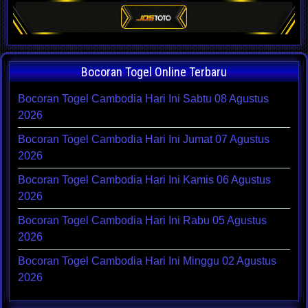
Bocoran Togel Online Terbaru
Bocoran Togel Cambodia Hari Ini Sabtu 08 Agustus
2026
Bocoran Togel Cambodia Hari Ini Jumat 07 Agustus
2026
Bocoran Togel Cambodia Hari Ini Kamis 06 Agustus
2026
Bocoran Togel Cambodia Hari Ini Rabu 05 Agustus
2026
Bocoran Togel Cambodia Hari Ini Minggu 02 Agustus
2026