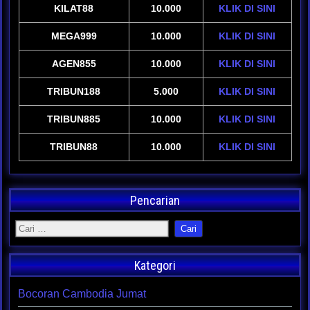
KILAT88
10.000
KLIK DI SINI
MEGA999
10.000
KLIK DI SINI
AGEN855
10.000
KLIK DI SINI
TRIBUN188
5.000
KLIK DI SINI
TRIBUN885
10.000
KLIK DI SINI
TRIBUN88
10.000
KLIK DI SINI
Pencarian
Kategori
Bocoran Cambodia Jumat