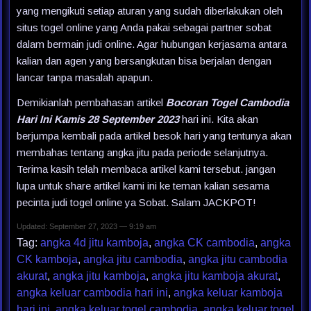
yang mengikuti setiap aturan yang sudah diberlakukan oleh
situs togel online yang Anda pakai sebagai partner sobat
dalam bermain judi online. Agar hubungan kerjasama antara
kalian dan agen yang bersangkutan bisa berjalan dengan
lancar tanpa masalah apapun.
Demikianlah pembahasan artikel
Bocoran Togel Cambodia
Hari Ini Kamis 28 September 2023
hari ini. Kita akan
berjumpa kembali pada artikel besok hari yang tentunya akan
membahas tentang angka jitu pada periode selanjutnya.
Terima kasih telah membaca artikel kami tersebut. jangan
lupa untuk share artikel kami ini ke teman kalian sesama
pecinta judi togel online ya Sobat. Salam JACKPOT!
Updated: September 27, 2023 — 9:19 am
Tag:
angka 4d jitu kamboja
,
angka CK cambodia
,
angka
CK kamboja
,
angka jitu cambodia
,
angka jitu cambodia
akurat
,
angka jitu kamboja
,
angka jitu kamboja akurat
,
angka keluar cambodia hari ini
,
angka keluar kamboja
hari ini
,
angka keluar togel cambodia
,
angka keluar togel