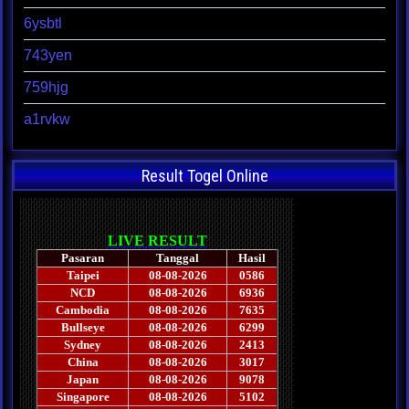
6ysbtl
743yen
759hjg
a1rvkw
Result Togel Online