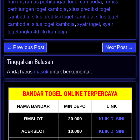
hari ini
,
rumus perhitungan togel cambodia
,
rumus
perhitungan togel kamboja
,
situs prediksi togel
cambodia
,
situs prediksi togel kamboja
,
situs togel
cambodia
,
situs togel kamboja
,
syair togel
,
syair
togelangka 4d jitu kamboja
← Previous Post
Next Post →
Tinggalkan Balasan
Anda harus
masuk
untuk berkomentar.
BANDAR TOGEL ONLINE TERPERCAYA
NAMA BANDAR
MIN DEPO
LINK
RMSLOT
20.000
KLIK DI SINI
ACEKSLOT
10.000
KLIK DI SINI