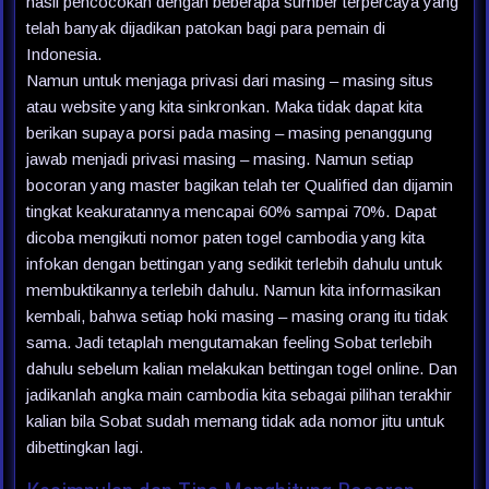
hasil pencocokan dengan beberapa sumber terpercaya yang
telah banyak dijadikan patokan bagi para pemain di
Indonesia.
Namun untuk menjaga privasi dari masing – masing situs
atau website yang kita sinkronkan. Maka tidak dapat kita
berikan supaya porsi pada masing – masing penanggung
jawab menjadi privasi masing – masing. Namun setiap
bocoran yang master bagikan telah ter Qualified dan dijamin
tingkat keakuratannya mencapai 60% sampai 70%. Dapat
dicoba mengikuti nomor paten togel cambodia yang kita
infokan dengan bettingan yang sedikit terlebih dahulu untuk
membuktikannya terlebih dahulu. Namun kita informasikan
kembali, bahwa setiap hoki masing – masing orang itu tidak
sama. Jadi tetaplah mengutamakan feeling Sobat terlebih
dahulu sebelum kalian melakukan bettingan togel online. Dan
jadikanlah angka main cambodia kita sebagai pilihan terakhir
kalian bila Sobat sudah memang tidak ada nomor jitu untuk
dibettingkan lagi.