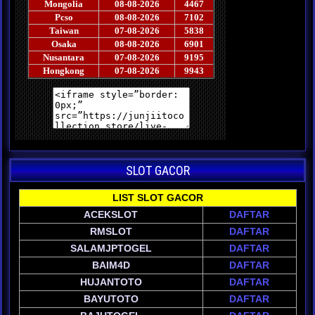
SLOT GACOR
LIST SLOT GACOR
ACEKSLOT
DAFTAR
RMSLOT
DAFTAR
SALAMJPTOGEL
DAFTAR
BAIM4D
DAFTAR
HUJANTOTO
DAFTAR
BAYUTOTO
DAFTAR