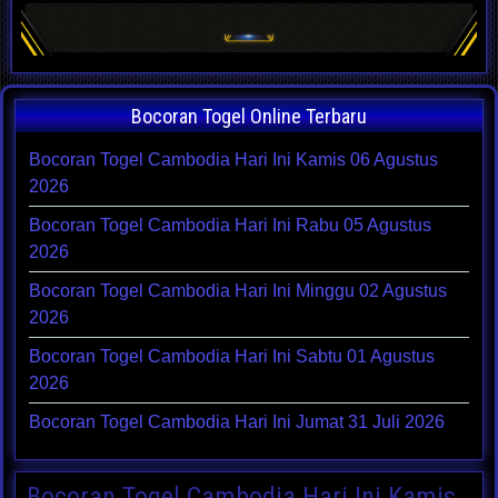
Bocoran Togel Online Terbaru
Bocoran Togel Cambodia Hari Ini Kamis 06 Agustus
2026
Bocoran Togel Cambodia Hari Ini Rabu 05 Agustus
2026
Bocoran Togel Cambodia Hari Ini Minggu 02 Agustus
2026
Bocoran Togel Cambodia Hari Ini Sabtu 01 Agustus
2026
Bocoran Togel Cambodia Hari Ini Jumat 31 Juli 2026
Bocoran Togel Cambodia Hari Ini Kamis