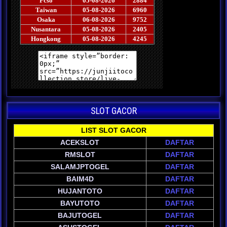
SLOT GACOR
LIST SLOT GACOR
ACEKSLOT
DAFTAR
RMSLOT
DAFTAR
SALAMJPTOGEL
DAFTAR
BAIM4D
DAFTAR
HUJANTOTO
DAFTAR
BAYUTOTO
DAFTAR
BAJUTOGEL
DAFTAR