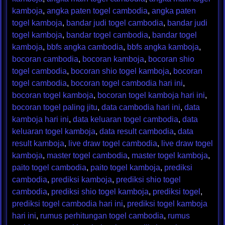
kamboja
,
angka paten togel cambodia
,
angka paten
togel kamboja
,
bandar judi togel cambodia
,
bandar judi
togel kamboja
,
bandar togel cambodia
,
bandar togel
kamboja
,
bbfs angka cambodia
,
bbfs angka kamboja
,
bocoran cambodia
,
bocoran kamboja
,
bocoran shio
togel cambodia
,
bocoran shio togel kamboja
,
bocoran
togel cambodia
,
bocoran togel cambodia hari ini
,
bocoran togel kamboja
,
bocoran togel kamboja hari ini
,
bocoran togel paling jitu
,
data cambodia hari ini
,
data
kamboja hari ini
,
data keluaran togel cambodia
,
data
keluaran togel kamboja
,
data result cambodia
,
data
result kamboja
,
live draw togel cambodia
,
live draw togel
kamboja
,
master togel cambodia
,
master togel kamboja
,
paito togel cambodia
,
paito togel kamboja
,
prediksi
cambodia
,
prediksi kamboja
,
prediksi shio togel
cambodia
,
prediksi shio togel kamboja
,
prediksi togel
,
prediksi togel cambodia hari ini
,
prediksi togel kamboja
hari ini
,
rumus perhitungan togel cambodia
,
rumus