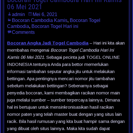
06 Mei 2021
admin
Mei 6, 2021
Bocoran Cambodia Kamis
,
Bocoran Togel
Cambodia
,
Bocoran Togel Hari ini
Comments
Bocoran Angka Jadi Togel Cambodia
– Hari ini kita akan
membahas mengenai
Bocoran Togel Cambodia Hari Ini
Kamis 06 Mei 2021
. Sebagai pecinta judi TOGEL ONLINE
INDONESIA tentunya Anda para bettor memerlukan
informasi tambahan seputar angka jitu untuk melakukan
bettingan. Apa pentingnya mencari nomor jitu tambahan
sebelum melakukan bettingan? Sebenarnya sebagai
penyedia bocoran, kami membagikan racikan nomor main
juga melalui sumber – sumber terpercaya lainnya. Dimana
hal ini bertujuan untuk mensinkronisasikan hasil racikan
nomor paten yang telah master buat dengan yang situs lain
racik. Bila hasil rumusan yang kita buat hampir sama dengan
yang dibuat oleh situs lainnya. Maka kita sudah dapat