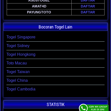
ASUSTOGEL
DAFTAR
AMAT4D
DAFTAR
PAYUNGTOTO
DAFTAR
Bocoran Togel Lain
Togel Singapore
Togel Sidney
Togel Hongkong
Toto Macau
Togel Taiwan
Togel China
Togel Cambodia
STATISTIK