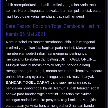
lebih memprioritaskan hasil prediksi yang telah Anda racik
sendiri. Karena kepuasan sewaktu bermain judi terletak pada
hasil keputusan yang mendasar pada pilihan sendiri.
Cara Pasang Bocoran Togel Cambodia Hari Ini
Kamis 06 Mei 2021
Namun sebelum master membahas lebih jauh mengenai
prediksi yang akan kita bagikan pada hari ini. Master mau
memberikan sedikit informasi mengenai pentingnya
mengetahui kelebihan dari betting JUDI TOGEL ONLINE.
Mungkin saat ini masih banyak rakyat Indonesia yang
menggemari game togel, namun belum menikmatinya secara
online. Memang nyatanya hingga saat ini, masih banyak
BANDAR TOGEL DARAT
yang siap melayani setiap
pembelian nomor togel kalian. Namun sudah tahukah sobat,
bahwa para bandar togel darat ini juga telah melakukan
bettingan melalui website penyedia togel online? Mungkin
pada dasarnya Anda hanya mengetahui 2 hal dari bandar