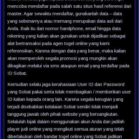
mencoba mendaftar pada salah satu situs hasil referensi dari
master. Agar sewaktu mendaftar, gunakanlah data – data
yang sebenarnya atau memang merupakan data asli dari
Anda. Baik itu dari nomor handphone, email hingga data
rekening yang kalian akan gunakan untuk dijadikan sebagai
alat bertransaksi pada agen togel online yang kami
referensikan. Karena dengan data yang benar, maka kalian
akan memperoleh segala promosi yang mungkin akan
dibagikan melalui via sms ataupun email yang terdaftar pada
ID Sobat.
Kemudian selalu jaga kerahasiaan User ID dan Password
yang Sobat pakai serta tidak membagikan / memberikan user
ID kalian kepada orang lain. Karena segala kerugian yang
terjadi disebabkan kelalaian Sobat sendiri tidak menjadi
tanggung jawab oleh pihak website yang bersangkutan.
Selalulah bijak dalam menggunakan akun Anda dan jadilah
player judi online yang mengikuti semua aturan yang telah
diberlakukan oleh bandar togel online yang Sobat jadikan