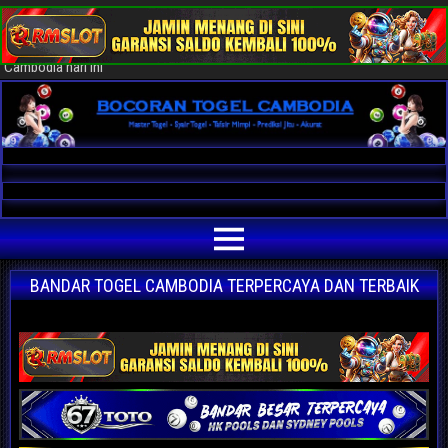
Bocoran Togel Cambodia AKURAT
Bocoran angka jitu togel Cambodia paling akurat | prediksi situs agen
bandar togel Cambodia terpercaya | nomor main Cambodia | data keluaran
Cambodia hari ini
BANDAR TOGEL CAMBODIA TERPERCAYA DAN TERBAIK