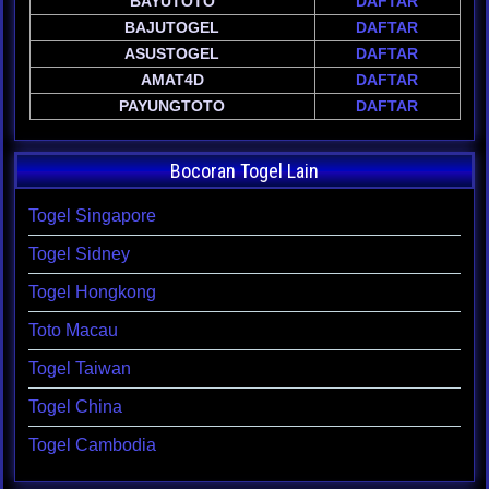
BAYUTOTO
DAFTAR
BAJUTOGEL
DAFTAR
ASUSTOGEL
DAFTAR
AMAT4D
DAFTAR
PAYUNGTOTO
DAFTAR
Bocoran Togel Lain
Togel Singapore
Togel Sidney
Togel Hongkong
Toto Macau
Togel Taiwan
Togel China
Togel Cambodia