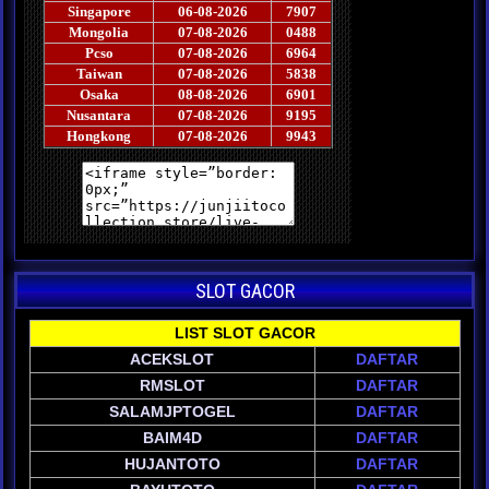
SLOT GACOR
LIST SLOT GACOR
ACEKSLOT
DAFTAR
RMSLOT
DAFTAR
SALAMJPTOGEL
DAFTAR
BAIM4D
DAFTAR
HUJANTOTO
DAFTAR