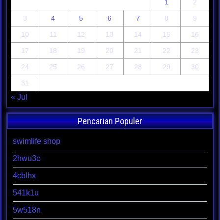
1
2
3
4
5
6
7
8
9
10
11
12
13
14
15
16
17
18
19
20
21
22
23
24
25
26
27
28
29
30
31
« Jul
Pencarian Populer
swimlife shop
2hwu3c
4cblhx
541k1u
5w518n