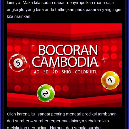
lainnya. Maka kita sudah dapat menyimpulkan mana saja
angka jitu yang bisa anda bettingkan pada pasaran yang ingin
kita mainkan.
Oleh karena itu, sangat penting mencari prediksi tambahan
dari sumber – sumber terpercaya lainnya sebelum kita
melakukan pembelian. Namun, dari segala sumber