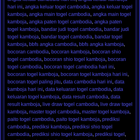
hari ini
,
angka keluar togel cambodia
,
angka keluar togel
kamboja
,
angka main togel cambodia
,
angka main togel
kamboja
,
angka paten togel cambodia
,
angka paten
togel kamboja
,
bandar judi togel cambodia
,
bandar judi
togel kamboja
,
bandar togel cambodia
,
bandar togel
kamboja
,
bbfs angka cambodia
,
bbfs angka kamboja
,
bocoran cambodia
,
bocoran kamboja
,
bocoran shio
togel cambodia
,
bocoran shio togel kamboja
,
bocoran
togel cambodia
,
bocoran togel cambodia hari ini
,
bocoran togel kamboja
,
bocoran togel kamboja hari ini
,
bocoran togel paling jitu
,
data cambodia hari ini
,
data
kamboja hari ini
,
data keluaran togel cambodia
,
data
keluaran togel kamboja
,
data result cambodia
,
data
result kamboja
,
live draw togel cambodia
,
live draw togel
kamboja
,
master togel cambodia
,
master togel kamboja
,
paito togel cambodia
,
paito togel kamboja
,
prediksi
cambodia
,
prediksi kamboja
,
prediksi shio togel
cambodia
,
prediksi shio togel kamboja
,
prediksi togel
,