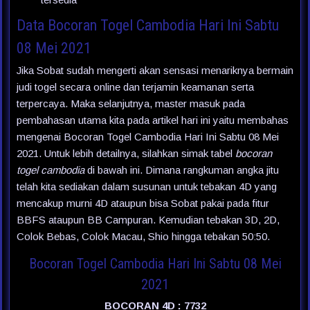
Data Bocoran Togel Cambodia Hari Ini Sabtu
08 Mei 2021
Jika Sobat sudah mengerti akan sensasi menariknya bermain
judi togel secara online dan terjamin keamanan serta
terpercaya. Maka selanjutnya, master masuk pada
pembahasan utama kita pada artikel hari ini yaitu membahas
mengenai Bocoran Togel Cambodia Hari Ini Sabtu 08 Mei
2021. Untuk lebih detailnya, silahkan simak tabel
bocoran
togel cambodia
di bawah ini. Dimana rangkuman angka jitu
telah kita sediakan dalam susunan untuk tebakan 4D yang
mencakup murni 4D ataupun bisa Sobat pakai pada fitur
BBFS ataupun BB Campuran. Kemudian tebakan 3D, 2D,
Colok Bebas, Colok Macau, Shio hingga tebakan 50:50.
Bocoran Togel Cambodia Hari Ini Sabtu 08 Mei
2021
BOCORAN 4D : 7732