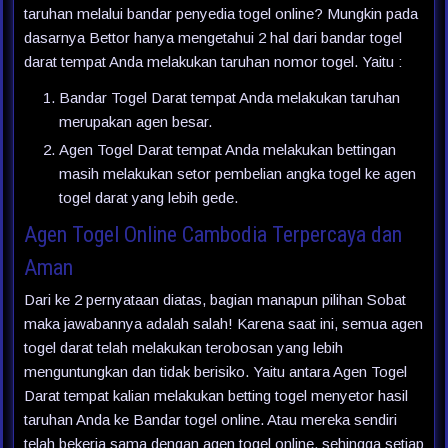
taruhan melalui bandar penyedia togel online? Mungkin pada
dasarnya Bettor hanya mengetahui 2 hal dari bandar togel
darat tempat Anda melakukan taruhan nomor togel. Yaitu :
Bandar Togel Darat tempat Anda melakukan taruhan
merupakan agen besar.
Agen Togel Darat tempat Anda melakukan bettingan
masih melakukan setor pembelian angka togel ke agen
togel darat yang lebih gede.
Agen Togel Online Cambodia Terpercaya dan
Aman
Dari ke 2 pernyataan diatas, bagian manapun pilihan Sobat
maka jawabannya adalah salah! Karena saat ini, semua agen
togel darat telah melakukan terobosan yang lebih
menguntungkan dan tidak berisiko. Yaitu antara Agen Togel
Darat tempat kalian melakukan betting togel menyetor hasil
taruhan Anda ke Bandar togel online. Atau mereka sendiri
telah bekerja sama dengan agen togel online, sehingga setiap