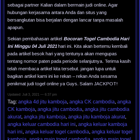
sebagai partner Kalian dalam bermain judi online. Agar
hubungan kerjasama antara Anda dan situs yang
bersangkutan bisa berjalan dengan lancar tanpa masalah
apapun.
Sekian pembahasan artikel
Bocoran Togel Cambodia Hari
Ini Minggu 04 Juli 2021
hari ini. Kita akan bertemu kembali
pada artikel besok hari yang tentunya akan mengupas
tentang nomor paten pada periode selanjutnya. Terima kasih
telah membaca artikel kita tersebut. jangan lupa untuk
bagikan artikel kami ini ke rekan – rekan Anda sesama
penikmat judi togel online ya Guys. Salam JACKPOT!
Updated: Juli 3, 2021 — 6:37 pm
Tag:
angka 4d jitu kamboja
,
angka CK cambodia
,
angka
CK kamboja
,
angka jitu cambodia
,
angka jitu cambodia
akurat
,
angka jitu kamboja
,
angka jitu kamboja akurat
,
angka keluar cambodia hari ini
,
angka keluar kamboja
hari ini
,
angka keluar togel cambodia
,
angka keluar togel
kamboja
,
angka main togel cambodia
,
angka main togel