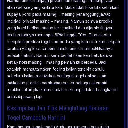
Namun untuk menjaga privasi dari masing – masing situs
atau website yang sinkronkan. Maka tidak bisa kita sebutkan
supaya porsi pada masing – masing penanggung jawab
menjadi privasi masing – masing. Namun semua prediksi
yang kami berikan sudah ter Qualified dan dijamin tingkat
keakuratannya mencapai 60% hingga 70%. Bisa dicoba
mengikuti prediksi togel cambodia yang kami infokan dengan
taruhan yang kecil terlebih dahulu untuk membuktikannya
terlebih dahulu. Namun kami beritahukan kembali, bahwa
setiap hoki masing – masing pemain itu berbeda. Jadi
tetaplah mengutamakan feeling kalian terlebih dahulu
sebelum kalian melakukan bettingan togel online. Dan
jadikanlah prediksi cambodia master sebagai alternatif
terakhir kalian jika kalian sudah memang tidak ada angka jitu
untuk dipasang lagi.
Kesimpulan dan Tips Menghitung Bocoran
Togel Cambodia Hari ini
Kami himbau juga kepada Anda semua yang baru ingin