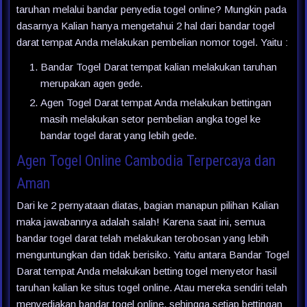
taruhan melalui bandar penyedia togel online? Mungkin pada
dasarnya Kalian hanya mengetahui 2 hal dari bandar togel
darat tempat Anda melakukan pembelian nomor togel. Yaitu :
Bandar Togel Darat tempat kalian melakukan taruhan
merupakan agen gede.
Agen Togel Darat tempat Anda melakukan bettingan
masih melakukan setor pembelian angka togel ke
bandar togel darat yang lebih gede.
Agen Togel Online Cambodia Terpercaya dan
Aman
Dari ke 2 pernyataan diatas, bagian manapun pilihan Kalian
maka jawabannya adalah salah! Karena saat ini, semua
bandar togel darat telah melakukan terobosan yang lebih
menguntungkan dan tidak berisiko. Yaitu antara Bandar Togel
Darat tempat Anda melakukan betting togel menyetor hasil
taruhan kalian ke situs togel online. Atau mereka sendiri telah
menyediakan bandar togel online, sehingga setiap bettingan