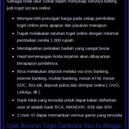
Sebagai tolak ukur Sobat dalam menyikapi serunya betting
judi togel secara online.
Memperoleh potongan harga pada setiap pembelian
togel online jenis apapun dan pasaran manapun.
Dapat melakukan taruhan togel online dengan minimal
pembelian senilai 1.000 rupiah.
Mendapatkan perkalian hadiah yang sangat besar.
Hasil kemenangan Anda terjamin akan dibayarkan
berapapun jumlahnya.
Bisa melakukan deposit melalui via sms banking,
internet banking, mobile banking, mesin ATM, mesin
EDC, BriLink, deposit pulsa dan dompet online ( OVO,
LinkAja, dll ).
Bank lokal yang tersedia untuk dapat kalian daftarkan
user id adalah bank BCA, MANDIRI, BNI dan BRI.
1 User ID dapat memainkan semua game yang tersedia
Syair Bocoran Togel Cambodia Hari Ini Minggu