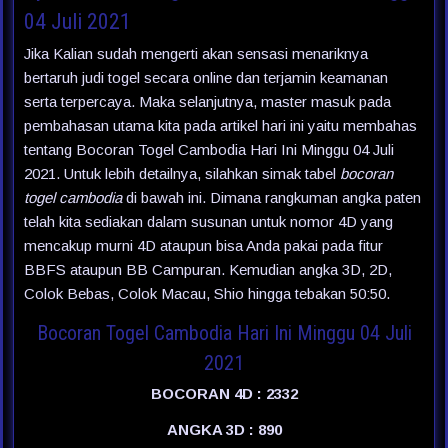
04 Juli 2021
Jika Kalian sudah mengerti akan sensasi menariknya
bertaruh judi togel secara online dan terjamin keamanan
serta terpercaya. Maka selanjutnya, master masuk pada
pembahasan utama kita pada artikel hari ini yaitu membahas
tentang Bocoran Togel Cambodia Hari Ini Minggu 04 Juli
2021. Untuk lebih detailnya, silahkan simak tabel
bocoran
togel cambodia
di bawah ini. Dimana rangkuman angka paten
telah kita sediakan dalam susunan untuk nomor 4D yang
mencakup murni 4D ataupun bisa Anda pakai pada fitur
BBFS ataupun BB Campuran. Kemudian angka 3D, 2D,
Colok Bebas, Colok Macau, Shio hingga tebakan 50:50.
Bocoran Togel Cambodia Hari Ini Minggu 04 Juli
2021
BOCORAN 4D : 2332
ANGKA 3D : 890