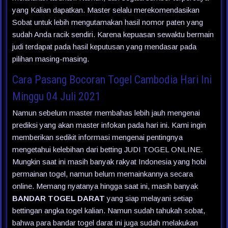
yang Kalian dapatkan. Master selalu merekomendasikan
Sobat untuk lebih mengutamakan hasil nomor paten yang
sudah Anda racik sendiri. Karena kepuasan sewaktu bermain
judi terdapat pada hasil keputusan yang mendasar pada
pilihan masing-masing.
Cara Pasang Bocoran Togel Cambodia Hari Ini
Minggu 04 Juli 2021
Namun sebelum master membahas lebih jauh mengenai
prediksi yang akan master infokan pada hari ini. Kami ingin
memberikan sedikit informasi mengenai pentingnya
mengetahui kelebihan dari betting JUDI TOGEL ONLINE.
Mungkin saat ini masih banyak rakyat Indonesia yang hobi
permainan togel, namun belum memainkannya secara
online. Memang nyatanya hingga saat ini, masih banyak
BANDAR TOGEL DARAT
yang siap melayani setiap
bettingan angka togel kalian. Namun sudah tahukah sobat,
bahwa para bandar togel darat ini juga sudah melakukan