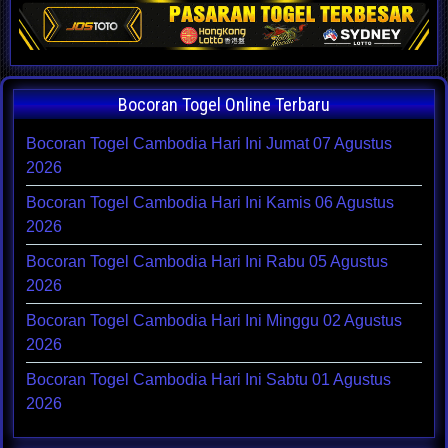
Bocoran Togel Online Terbaru
Bocoran Togel Cambodia Hari Ini Jumat 07 Agustus
2026
Bocoran Togel Cambodia Hari Ini Kamis 06 Agustus
2026
Bocoran Togel Cambodia Hari Ini Rabu 05 Agustus
2026
Bocoran Togel Cambodia Hari Ini Minggu 02 Agustus
2026
Bocoran Togel Cambodia Hari Ini Sabtu 01 Agustus
2026