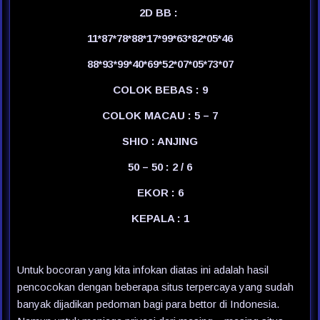
2D BB :
11*87*78*88*17*99*63*82*05*46
88*93*99*40*69*52*07*05*73*07
COLOK BEBAS : 9
COLOK MACAU : 5 – 7
SHIO : ANJING
50 – 50 : 2 / 6
EKOR : 6
KEPALA : 1
Untuk bocoran yang kita infokan diatas ini adalah hasil
pencocokan dengan beberapa situs terpercaya yang sudah
banyak dijadikan pedoman bagi para bettor di Indonesia.