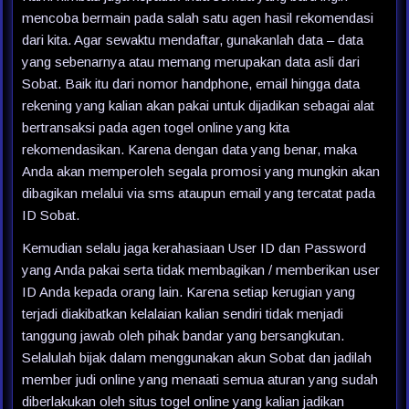
mencoba bermain pada salah satu agen hasil rekomendasi
dari kita. Agar sewaktu mendaftar, gunakanlah data – data
yang sebenarnya atau memang merupakan data asli dari
Sobat. Baik itu dari nomor handphone, email hingga data
rekening yang kalian akan pakai untuk dijadikan sebagai alat
bertransaksi pada agen togel online yang kita
rekomendasikan. Karena dengan data yang benar, maka
Anda akan memperoleh segala promosi yang mungkin akan
dibagikan melalui via sms ataupun email yang tercatat pada
ID Sobat.
Kemudian selalu jaga kerahasiaan User ID dan Password
yang Anda pakai serta tidak membagikan / memberikan user
ID Anda kepada orang lain. Karena setiap kerugian yang
terjadi diakibatkan kelalaian kalian sendiri tidak menjadi
tanggung jawab oleh pihak bandar yang bersangkutan.
Selalulah bijak dalam menggunakan akun Sobat dan jadilah
member judi online yang menaati semua aturan yang sudah
diberlakukan oleh situs togel online yang kalian jadikan