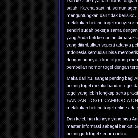
Dari ke 2 pernyataan diatas, bagia
salah! Karena saat ini, semua agen
menguntungkan dan tidak berisiko. 
melakukan betting togel menyetor ha
sendiri sudah bekerja sama dengan s
yang Anda beli kemudian dimasukka
yang ditimbulkan seperti adanya p
Indonesia kemudian bisa memberika
dengan adanya teknologi yang mem
pembelian nomor togel dengan teror
Maka dari itu, sangat penting bagi 
betting togel melalui bandar togel 
togel yang lebih lengkap serta prakt
BANDAR TOGEL CAMBODIA ONLINE 
melakukan betting togel online ada 
Dan kelebihan lainnya yang bisa And
master informasi sebagai berikut. 
betting judi togel secara online.