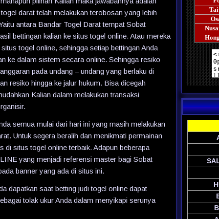
n manapun pilihan Kalian maka jawabannya adalah
 togel darat telah melakukan terobosan yang lebih
Yaitu antara Bandar Togel Darat tempat Sobat
sil bettingan kalian ke situs togel online. Atau mereka
itus togel online, sehingga setiap bettingan Anda
n ke dalam sistem secara online. Sehingga resiko
elanggaran pada undang – undang yang berlaku di
n resiko hingga ke jalur hukum. Bisa dicegah
udahkan Kalian dalam melakukan transaksi
ganisir.
Anda semua mulai dari hari ini yang masih melakukan
darat. Untuk segera beralih dan menikmati permainan
is di situs togel online terbaik. Adapun beberapa
yang menjadi referensi master bagi Sobat
SA
pada banner yang ada di situs ini.
H
a dapatkan saat betting judi togel online dapat
Sebagai tolak ukur Anda dalam menyikapi serunya
B