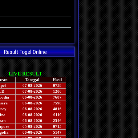
Result Togel Online