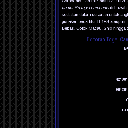
Cambodia Hari Ini Sabtu 03 Juli 202
nomor jitu togel cambodia
di bawah 
sediakan dalam susunan untuk ang
gunakan pada fitur BBFS ataupun
Bebas, Colok Macau, Shio hingga t
Bocoran Togel Cam
B
42*88*
96*26*
CO