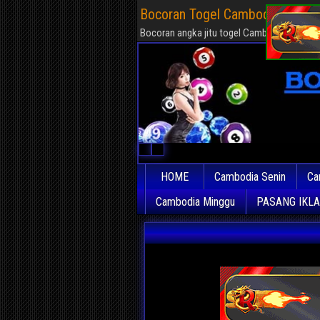
Bocoran Togel Cambodia AKUR
Bocoran angka jitu togel Cambodia paling a
HOME
Cambodia Senin
Ca
Cambodia Minggu
PASANG IKL