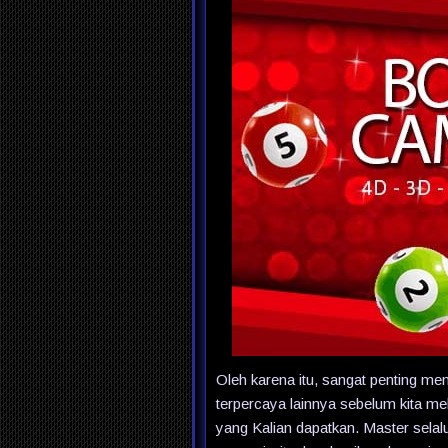
Oleh karena itu, sangat penting m
terpercaya lainnya sebelum kita me
yang Kalian dapatkan. Master selal