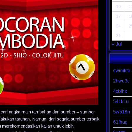
10
1
17
1
24
2
31
« Jul
swimlife
2hwu3c
4cblhx
541k1u
encari angka main tambahan dari sumber – sumber
5w518n
lakukan taruhan. Namun, dari segala sumber terbaik
61fhuq
u merekomendasikan kalian untuk lebih