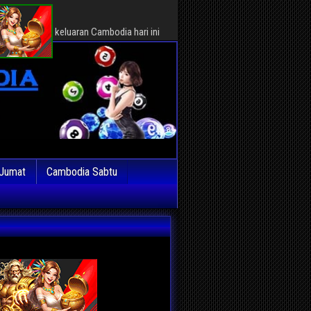
mbodia | data keluaran Cambodia hari ini
Jumat
Cambodia Sabtu