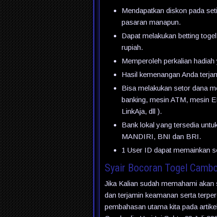
Mendapatkan diskon pada seti
pasaran manapun.
Dapat melakukan betting toge
rupiah.
Memperoleh perkalian hadiah 
Hasil kemenangan Anda terja
Bisa melakukan setor dana mel
banking, mesin ATM, mesin ED
LinkAja, dll ).
Bank lokal yang tersedia untu
MANDIRI, BNI dan BRI.
1 User ID dapat memainkan 
Syair Bocoran Togel Cambod
Jika Kalian sudah memahami akan se
dan terjamin keamanan serta terpe
pembahasan utama kita pada artike