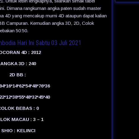
1. Untuk lebih lengkapnya, silahkan simak tabel
ini. Dimana rangkuman angka paten sudah master
ka 4D yang mencakup murni 4D ataupun dapat kalian
 BB Campuran. Kemudian angka 3D, 2D, Colok
ebakan 50:50.
bodia Hari Ini Sabtu 03 Juli 2021
OCORAN 4D : 2012
ANGKA 3D : 240
2D BB :
94*16*14*62*54*48*76*36
22*12*38*55*48*32*45*40
COLOK BEBAS : 0
LOK MACAU : 3 – 1
SHIO : KELINCI