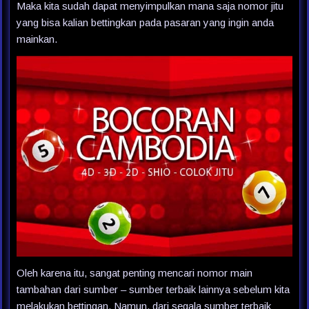
Maka kita sudah dapat menyimpulkan mana saja nomor jitu
yang bisa kalian bettingkan pada pasaran yang ingin anda
mainkan.
Oleh karena itu, sangat penting mencari nomor main
tambahan dari sumber – sumber terbaik lainnya sebelum kita
melakukan bettingan. Namun, dari segala sumber terbaik