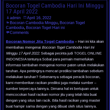
Bocoran Togel Cambodia Hari Ini Minggu
17 April 2022
admin
April 16, 2022
Bocoran Cambodia Minggu
,
Bocoran Togel
Cambodia
,
Bocoran Togel Hari ini
Comments
Bocoran Nomor Jitu Togel Cambodia
– Hari ini kita akan
membahas mengenai
Bocoran Togel Cambodia Hari Ini
Minggu 17 April 2022
. Sebagai pecinta judi TOGEL ONLINE
INDONESIA tentunya Sobat para pemain memerlukan
informasi tambahan mengenai nomor paten untuk melakukan
taruhan. Apa pentingnya mencari prediksi tambahan sebelum
melakukan taruhan? Sebenarnya sebagai peracik bocoran,
kami memberikan racikan prediksi juga melalui sumber –
sumber terpercaya lainnya. Dimana hal ini bertujuan untuk
mencocokan hasil racikan nomor jitu yang telah kita buat
dengan yang situs lain racik. Bila hasil racikan yang master
buat hampir sama dengan yang dibuat oleh situs lainnya.