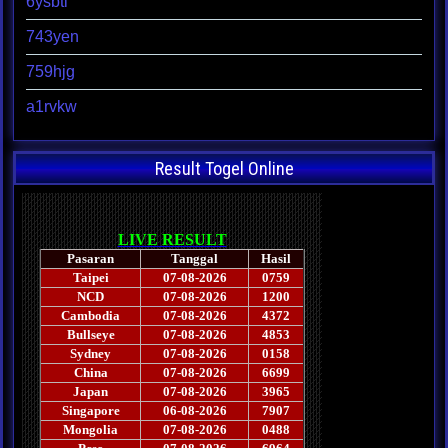
6ysbtl
743yen
759hjg
a1rvkw
Result Togel Online