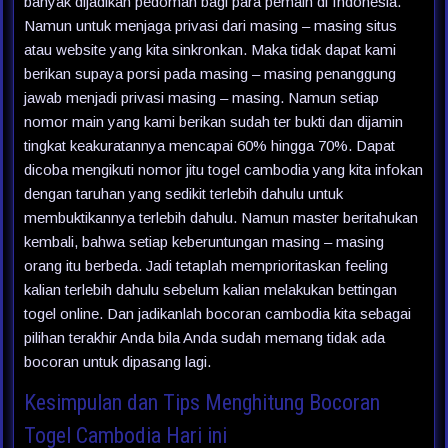
banyak dijadikan pedoman bagi para pemain di Indonesia.
Namun untuk menjaga privasi dari masing – masing situs
atau website yang kita sinkronkan. Maka tidak dapat kami
berikan supaya porsi pada masing – masing penanggung
jawab menjadi privasi masing – masing. Namun setiap
nomor main yang kami berikan sudah ter bukti dan dijamin
tingkat keakuratannya mencapai 60% hingga 70%. Dapat
dicoba mengikuti nomor jitu togel cambodia yang kita infokan
dengan taruhan yang sedikit terlebih dahulu untuk
membuktikannya terlebih dahulu. Namun master beritahukan
kembali, bahwa setiap keberuntungan masing – masing
orang itu berbeda. Jadi tetaplah memprioritaskan feeling
kalian terlebih dahulu sebelum kalian melakukan bettingan
togel online. Dan jadikanlah bocoran cambodia kita sebagai
pilihan terakhir Anda bila Anda sudah memang tidak ada
bocoran untuk dipasang lagi.
Kesimpulan dan Tips Menghitung Bocoran
Togel Cambodia Hari ini