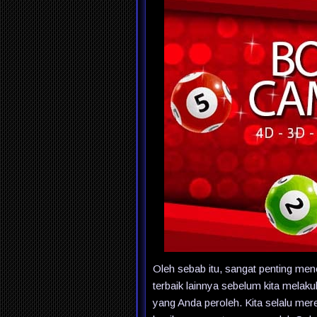
Oleh sebab itu, sangat penting me
terbaik lainnya sebelum kita melak
yang Anda peroleh. Kita selalu me