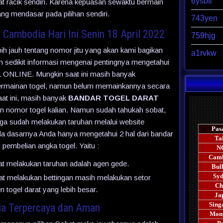
6ysbtl
t racik sendiri. Karena kepuasan sewaktu bermain
yang mendasar pada pilihan sendiri.
743yen
 Cambodia Hari Ini Senin 18 April 2022
759hjg
 jauh tentang nomor jitu yang akan kami bagikan
a1rvkw
n sedikit informasi mengenai pentingnya mengetahui
L ONLINE. Mungkin saat ini masih banyak
permainan togel, namun belum memainkannya secara
at ini, masih banyak
BANDAR TOGEL DARAT
an nomor togel kalian. Namun sudah tahukah sobat,
juga sudah melakukan taruhan melalui website
da dasarnya Anda hanya mengetahui 2 hal dari bandar
 pembelian angka togel. Yaitu :
t melakukan taruhan adalah agen gede.
at melakukan bettingan masih melakukan setor
 togel darat yang lebih besar.
ia Terpercaya dan Aman