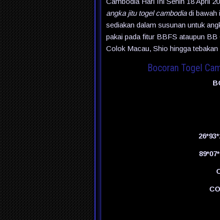
Cambodia Hari Ini Senin 18 April 20
angka jitu togel cambodia
di bawah i
sediakan dalam susunan untuk ang
pakai pada fitur BBFS ataupun BB
Colok Macau, Shio hingga tebakan 
Bocoran Togel Camb
B
26*93*
89*07*
CO