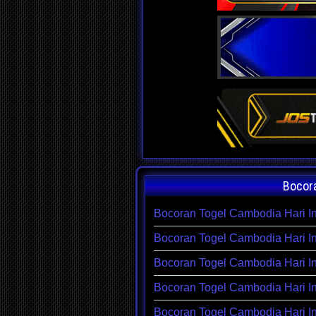
Bocora
Bocoran Togel Cambodia Hari In
Bocoran Togel Cambodia Hari In
Bocoran Togel Cambodia Hari I
Bocoran Togel Cambodia Hari I
Bocoran Togel Cambodia Hari I