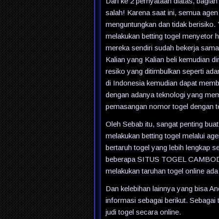
Dari ke 2 pernyataan diatas, bagi
salah! Karena saat ini, semua agen
menguntungkan dan tidak berisiko. 
melakukan betting togel menyetor h
mereka sendiri sudah bekerja sama 
Kalian yang Kalian beli kemudian 
resiko yang ditimbulkan seperti a
di Indonesia kemudian dapat membe
dengan adanya teknologi yang mem
pemasangan nomor togel dengan ter
Oleh Sebab itu, sangat penting buat
melakukan betting togel melalui age
bertaruh togel yang lebih lengkap se
beberapa SITUS TOGEL CAMBODIA 
melakukan taruhan togel online ada 
Dan kelebihan lainnya yang bisa And
informasi sebagai berikut. Sebagai
judi togel secara online.