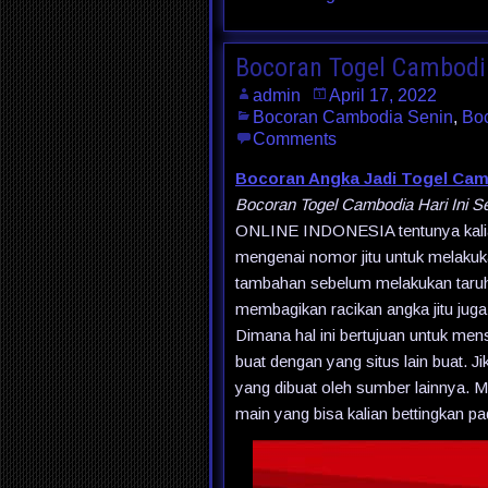
Bocoran Togel Cambodia 
admin
April 17, 2022
Bocoran Cambodia Senin
,
Bo
Comments
Bocoran Angka Jadi Togel Ca
Bocoran Togel Cambodia Hari Ini Se
ONLINE INDONESIA tentunya kalia
mengenai nomor jitu untuk melakuk
tambahan sebelum melakukan taruh
membagikan racikan angka jitu juga
Dimana hal ini bertujuan untuk mens
buat dengan yang situs lain buat. 
yang dibuat oleh sumber lainnya. 
main yang bisa kalian bettingkan p