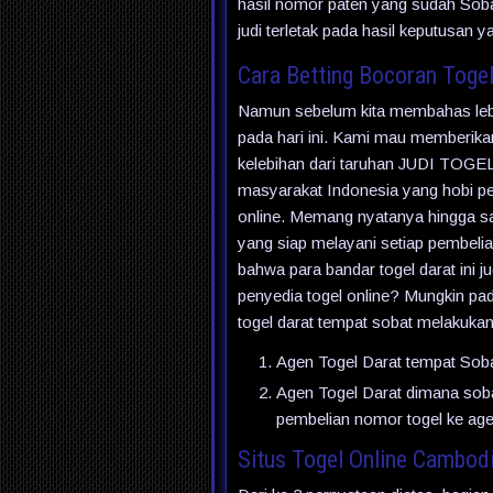
hasil nomor paten yang sudah Soba
judi terletak pada hasil keputusan 
Cara Betting Bocoran Togel
Namun sebelum kita membahas lebih
pada hari ini. Kami mau memberika
kelebihan dari taruhan JUDI TOGE
masyarakat Indonesia yang hobi 
online. Memang nyatanya hingga sa
yang siap melayani setiap pembeli
bahwa para bandar togel darat ini 
penyedia togel online? Mungkin pa
togel darat tempat sobat melakukan
Agen Togel Darat tempat Soba
Agen Togel Darat dimana sob
pembelian nomor togel ke agen
Situs Togel Online Cambod