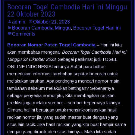
Bocoran Togel Cambodia Hari Ini Minggu
22 Oktober 2023
admin
Oktober 21, 2023
Bocoran Cambodia Minggu
,
Bocoran Togel Hari ini
Comments
Bocoran Nomor Paten Togel Cambodia
– Hari ini kita
akan membahas mengenai
Bocoran Togel Cambodia Hari Ini
Minggu 22 Oktober 2023
. Sebagai penikmat judi TOGEL
ONLINE INDONESIA tentunya Sobat para bettor
memerlukan informasi tambahan seputar bocoran untuk
melakukan taruhan. Apa pentingnya mencari nomor main
tambahan sebelum melakukan bettingan? Sebenarnya
sebagai penyedia nomor jitu, Kita membagikan racikan
prediksi juga melalui sumber – sumber terpercaya lainnya.
Dimana hal ini bertujuan untuk mensinkronisasikan hasil
racikan nomor jitu yang sudah master buat dengan yang
situs lain racik. Jika hasil racikan yang kita buat hampir sama
dengan yang diracik oleh situs lainnya. Maka kita sudah