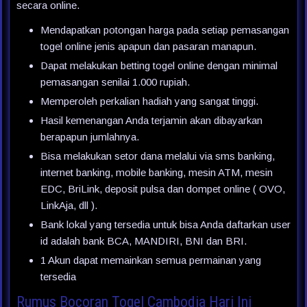
secara online.
Mendapatkan potongan harga pada setiap pemasangan
togel online jenis apapun dan pasaran manapun.
Dapat melakukan betting togel online dengan minimal
pemasangan senilai 1.000 rupiah.
Memperoleh perkalian hadiah yang sangat tinggi.
Hasil kemenangan Anda terjamin akan dibayarkan
berapapun jumlahnya.
Bisa melakukan setor dana melalui via sms banking,
internet banking, mobile banking, mesin ATM, mesin
EDC, BriLink, deposit pulsa dan dompet online ( OVO,
LinkAja, dll ).
Bank lokal yang tersedia untuk bisa Anda daftarkan user
id adalah bank BCA, MANDIRI, BNI dan BRI.
1 Akun dapat memainkan semua permainan yang
tersedia
Rumus Bocoran Togel Cambodia Hari Ini