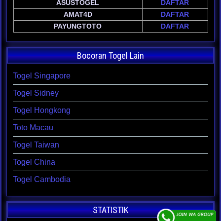
ASUSTOGEL
DAFTAR
AMAT4D
DAFTAR
PAYUNGTOTO
DAFTAR
Bocoran Togel Lain
Togel Singapore
Togel Sidney
Togel Hongkong
Toto Macau
Togel Taiwan
Togel China
Togel Cambodia
STATISTIK