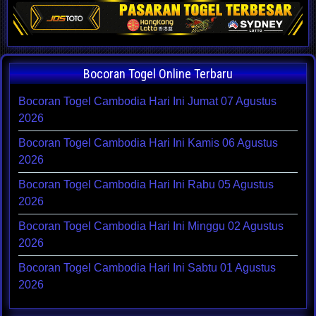
Bocoran Togel Online Terbaru
Bocoran Togel Cambodia Hari Ini Jumat 07 Agustus
2026
Bocoran Togel Cambodia Hari Ini Kamis 06 Agustus
2026
Bocoran Togel Cambodia Hari Ini Rabu 05 Agustus
2026
Bocoran Togel Cambodia Hari Ini Minggu 02 Agustus
2026
Bocoran Togel Cambodia Hari Ini Sabtu 01 Agustus
2026