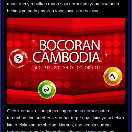
dapat menyimpulkan mana saja nomor jitu yang bisa anda
bettingkan pada pasaran yang ingin kita mainkan.
Oleh karena itu, sangat penting mencari nomor paten
tambahan dari sumber – sumber terpercaya lainnya sebelum
kita melakukan pembelian. Namun, dari segala sumber
terpercaya yang Anda peroleh. Kita selalu menyarankan