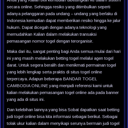
secara online. Sehingga resiko yang ditimbulkan seperti
adanya pelanggaran pada undang – undang yang berlaku di
Indonesia kemudian dapat memberikan resiko hingga ke jalur
hukum. Dapat dicegah dengan adanya teknologi yang
memudahkan Kalian dalam melakukan transaksi
pemasangan nomor togel dengan terorganisir.
Maka dari itu, sangat penting bagi Anda semua mulai dari hari
ini yang masih melakukan betting togel melalui agen togel
darat. Untuk segera beralih dan menikmati permainan togel
yang lebih lengkap serta praktis di situs togel online
terpercaya. Adapun beberapa BANDAR TOGEL
CAMBODIA ONLINE yang menjadi referensi kami untuk
kalian melakukan pemasangan togel online ada pada banner
yang ada di situs ini.
Dan kelebihan lainnya yang bisa Sobat dapatkan saat betting
judi togel online bisa kita informasi sebagai berikut. Sebagai
tolak ukur kalian dalam menyikapi serunya bermain judi togel