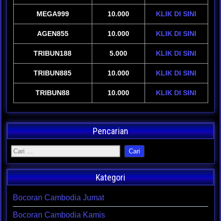
MEGA999
10.000
KLIK DI SINI
AGEN855
10.000
KLIK DI SINI
TRIBUN188
5.000
KLIK DI SINI
TRIBUN885
10.000
KLIK DI SINI
TRIBUN88
10.000
KLIK DI SINI
Pencarian
Kategori
Bocoran Cambodia Jumat
Bocoran Cambodia Kamis