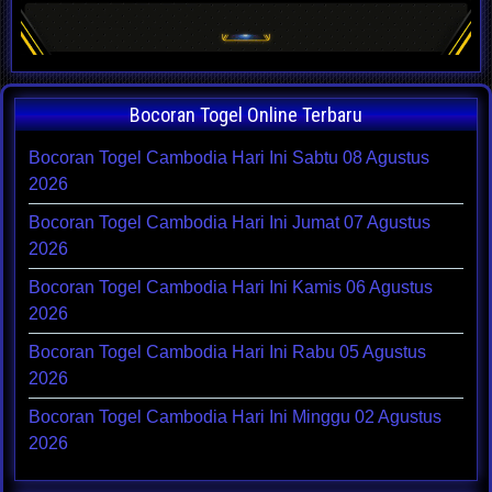
Bocoran Togel Online Terbaru
Bocoran Togel Cambodia Hari Ini Sabtu 08 Agustus
2026
Bocoran Togel Cambodia Hari Ini Jumat 07 Agustus
2026
Bocoran Togel Cambodia Hari Ini Kamis 06 Agustus
2026
Bocoran Togel Cambodia Hari Ini Rabu 05 Agustus
2026
Bocoran Togel Cambodia Hari Ini Minggu 02 Agustus
2026