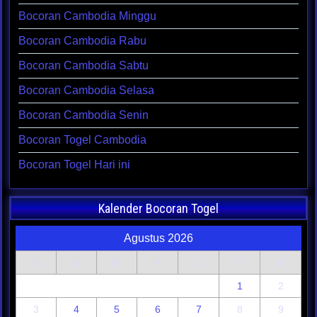
Bocoran Cambodia Minggu
Bocoran Cambodia Rabu
Bocoran Cambodia Sabtu
Bocoran Cambodia Selasa
Bocoran Cambodia Senin
Bocoran Togel Cambodia
Bocoran Togel Hari ini
Kalender Bocoran Togel
Agustus 2026
S
S
R
K
J
S
M
1
2
3
4
5
6
7
8
9