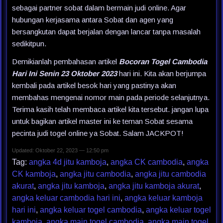
sebagai partner sobat dalam bermain judi online. Agar
hubungan kerjasama antara Sobat dan agen yang
bersangkutan dapat berjalan dengan lancar tanpa masalah
sedikitpun.
Demikianlah pembahasan artikel
Bocoran Togel Cambodia
Hari Ini Senin 23 Oktober 2023
hari ini. Kita akan berjumpa
kembali pada artikel besok hari yang pastinya akan
membahas mengenai nomor main pada periode selanjutnya.
Terima kasih telah membaca artikel kita tersebut. jangan lupa
untuk bagikan artikel master ini ke teman Sobat sesama
pecinta judi togel online ya Sobat. Salam JACKPOT!
Updated: Oktober 22, 2023 — 12:50 pm
Tag:
angka 4d jitu kamboja
,
angka CK cambodia
,
angka
CK kamboja
,
angka jitu cambodia
,
angka jitu cambodia
akurat
,
angka jitu kamboja
,
angka jitu kamboja akurat
,
angka keluar cambodia hari ini
,
angka keluar kamboja
hari ini
,
angka keluar togel cambodia
,
angka keluar togel
kamboja
,
angka main togel cambodia
,
angka main togel