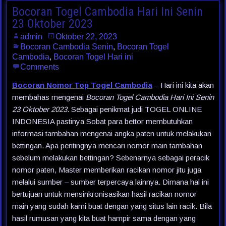
Bocoran Togel Cambodia Hari Ini Senin
23 Oktober 2023
admin
Oktober 22, 2023
Bocoran Cambodia Senin
,
Bocoran Togel
Cambodia
,
Bocoran Togel Hari ini
Comments
Bocoran Nomor Top Togel Cambodia
– Hari ini kita akan
membahas mengenai
Bocoran Togel Cambodia Hari Ini Senin
23 Oktober 2023
. Sebagai penikmat judi TOGEL ONLINE
INDONESIA pastinya Sobat para bettor membutuhkan
informasi tambahan mengenai angka paten untuk melakukan
bettingan. Apa pentingnya mencari nomor main tambahan
sebelum melakukan bettingan? Sebenarnya sebagai peracik
nomor paten, Master memberikan racikan nomor jitu juga
melalui sumber – sumber terpercaya lainnya. Dimana hal ini
bertujuan untuk mensinkronisasikan hasil racikan nomor
main yang sudah kami buat dengan yang situs lain racik. Bila
hasil rumusan yang kita buat hampir sama dengan yang