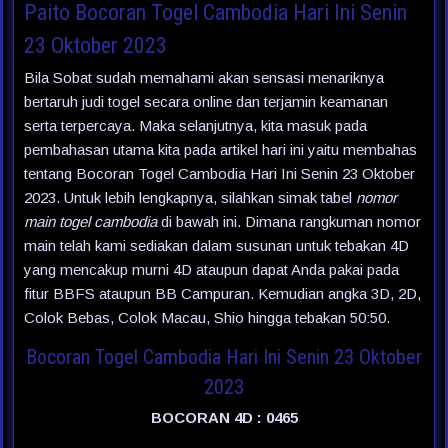
Paito Bocoran Togel Cambodia Hari Ini Senin
23 Oktober 2023
Bila Sobat sudah memahami akan sensasi menariknya
bertaruh judi togel secara online dan terjamin keamanan
serta terpercaya. Maka selanjutnya, kita masuk pada
pembahasan utama kita pada artikel hari ini yaitu membahas
tentang Bocoran Togel Cambodia Hari Ini Senin 23 Oktober
2023. Untuk lebih lengkapnya, silahkan simak tabel
nomor
main togel cambodia
di bawah ini. Dimana rangkuman nomor
main telah kami sediakan dalam susunan untuk tebakan 4D
yang mencakup murni 4D ataupun dapat Anda pakai pada
fitur BBFS ataupun BB Campuran. Kemudian angka 3D, 2D,
Colok Bebas, Colok Macau, Shio hingga tebakan 50:50.
Bocoran Togel Cambodia Hari Ini Senin 23 Oktober
2023
BOCORAN 4D : 0465