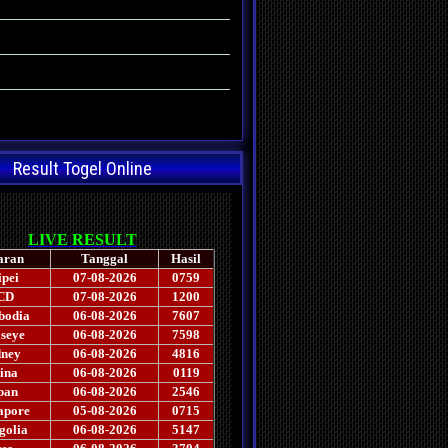
Result Togel Online