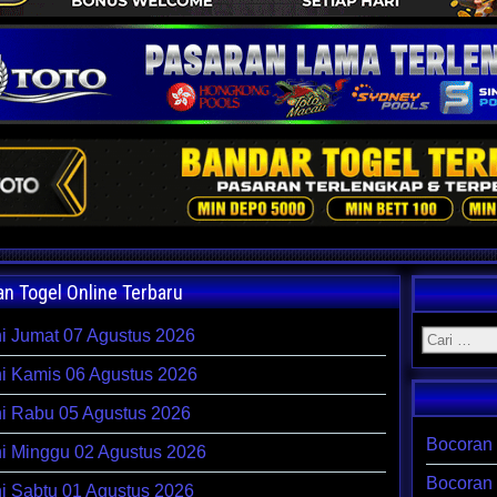
n Togel Online Terbaru
i Jumat 07 Agustus 2026
ni Kamis 06 Agustus 2026
ni Rabu 05 Agustus 2026
Bocoran
ni Minggu 02 Agustus 2026
Bocoran
i Sabtu 01 Agustus 2026