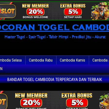
AT
kurat | prediksi situs agen bandar togel Cambodia terpercaya | nomor main Ca
mbodia Selasa
Cambodia Rabu
Cambodia Kamis
Cambodia 
AN
BANDAR TOGEL CAMBODIA TERPERCAYA DAN TERBAIK