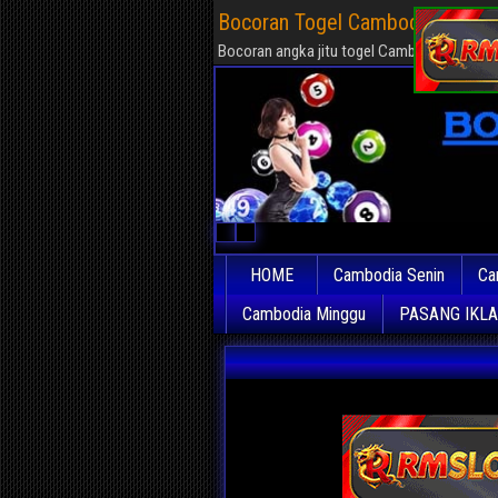
Bocoran Togel Cambodia AKUR
Bocoran angka jitu togel Cambodia paling a
HOME
Cambodia Senin
Ca
Cambodia Minggu
PASANG IKL