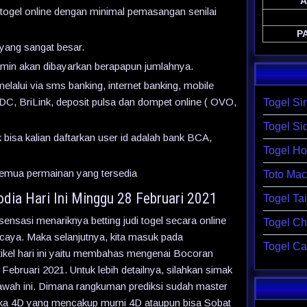
A
ogel online dengan minimal pemasangan senilai
P
yang sangat besar.
amin akan dibayarkan berapapun jumlahnya.
lalui via sms banking, internet banking, mobile
C, BriLink, deposit pulsa dan dompet online ( OVO,
Togel Si
Togel Si
k bisa kalian daftarkan user id adalah bank BCA,
Togel H
emua permainan yang tersedia
Toto Ma
dia Hari Ini Minggu 28 Februari 2021
Togel Ta
nsasi menariknya betting judi togel secara online
Togel Ch
rcaya. Maka selanjutnya, kita masuk pada
Togel C
tikel hari ini yaitu membahas mengenai Bocoran
Februari 2021. Untuk lebih detailnya, silahkan simak
awah ini. Dimana rangkuman prediksi sudah master
ka 4D yang mencakup murni 4D ataupun bisa Sobat