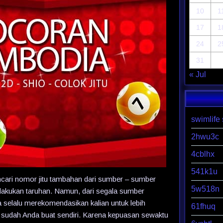
10
1
17
1
24
2
31
« Jul
swimlife
2hwu3c
4cblhx
541k1u
ncari nomor jitu tambahan dari sumber – sumber
5w518n
elakukan taruhan. Namun, dari segala sumber
a selalu merekomendasikan kalian untuk lebih
61fhuq
sudah Anda buat sendiri. Karena kepuasan sewaktu