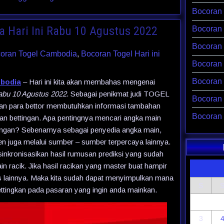
Bocoran
 Hari Ini Rabu 10 Agustus 2022
Bocoran
Bocoran
oran Togel Cambodia
,
Bocoran Togel Hari ini
Bocoran
Bocoran
mbodia
– Hari ini kita akan membahas mengenai
abu 10 Agustus 2022
. Sebagai penikmat judi TOGEL
Bocoran
n para bettor membutuhkan informasi tambahan
Bocoran 
an bettingan. Apa pentingnya mencari angka main
ngan? Sebenarnya sebagai penyedia angka main,
n juga melalui sumber – sumber terpercaya lainnya.
sinkronisasikan hasil rumusan prediksi yang sudah
n racik. Jika hasil racikan yang master buat hampir
s lainnya. Maka kita sudah dapat menyimpulkan mana
S
ttingkan pada pasaran yang ingin anda mainkan.
3