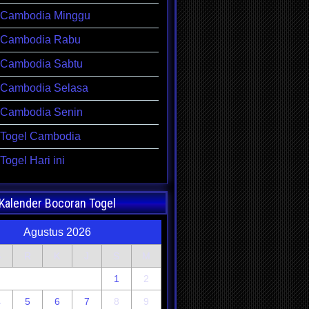
 Cambodia Minggu
 Cambodia Rabu
 Cambodia Sabtu
 Cambodia Selasa
 Cambodia Senin
 Togel Cambodia
Togel Hari ini
Kalender Bocoran Togel
Agustus 2026
S
R
K
J
S
M
1
2
4
5
6
7
8
9