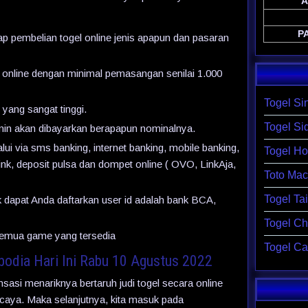
A
P
p pembelian togel online jenis apapun dan pasaran
l online dengan minimal pemasangan senilai 1.000
Togel Si
yang sangat tinggi.
Togel Si
min akan dibayarkan berapapun nominalnya.
ui via sms banking, internet banking, mobile banking,
Togel H
k, deposit pulsa dan dompet online ( OVO, LinkAja,
Toto Ma
Togel Ta
k dapat Anda daftarkan user id adalah bank BCA,
Togel Ch
semua game yang tersedia
Togel C
odia Hari Ini Rabu 10 Agustus 2022
sasi menariknya bertaruh judi togel secara online
rcaya. Maka selanjutnya, kita masuk pada