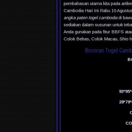
pembahasan utama kita pada artike
Cambodia Hari Ini Rabu 10 Agustus 
angka paten togel cambodia
di bawa
sediakan dalam susunan untuk teb
Anda gunakan pada fitur BBFS at
Colok Bebas, Colok Macau, Shio h
Bocoran Togel Cambo
B
93*95*
28*79*
CO