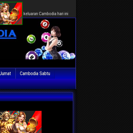
mbodia | data keluaran Cambodia hari ini
Jumat
Cambodia Sabtu