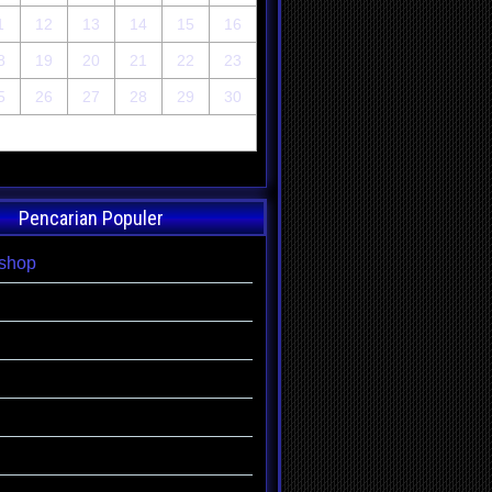
1
12
13
14
15
16
8
19
20
21
22
23
5
26
27
28
29
30
Pencarian Populer
 shop