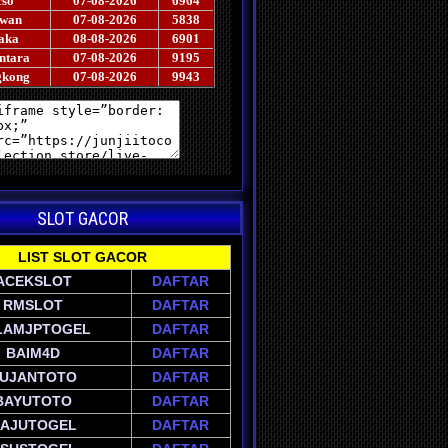
SLOT GACOR
LIST SLOT GACOR
ACEKSLOT
DAFTAR
RMSLOT
DAFTAR
LAMJPTOGEL
DAFTAR
BAIM4D
DAFTAR
UJANTOTO
DAFTAR
BAYUTOTO
DAFTAR
AJUTOGEL
DAFTAR